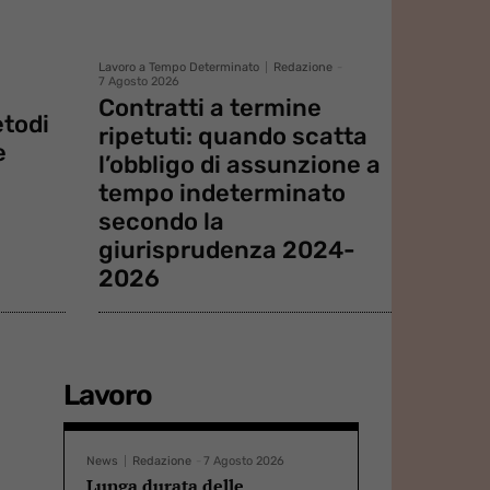
Lavoro a Tempo Determinato
Redazione
-
7 Agosto 2026
Contratti a termine
etodi
ripetuti: quando scatta
e
l’obbligo di assunzione a
tempo indeterminato
secondo la
giurisprudenza 2024-
2026
Lavoro
News
Redazione
-
7 Agosto 2026
Lunga durata delle