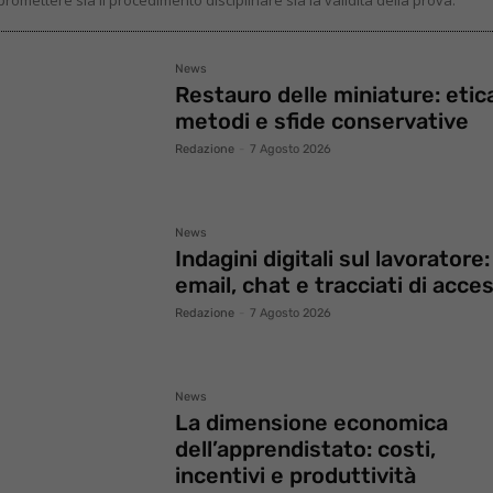
News
Restauro delle miniature: etic
metodi e sfide conservative
Redazione
-
7 Agosto 2026
News
Indagini digitali sul lavoratore:
email, chat e tracciati di acce
Redazione
-
7 Agosto 2026
News
La dimensione economica
dell’apprendistato: costi,
incentivi e produttività