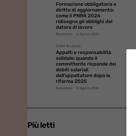
Formazione obbligatoria e
diritto di aggiornamento:
come il PNRR 2026
ridisegna gli obblighi del
datore di lavoro
Redazione
-
6 Agosto 2026
Datori di Lavoro
Appalti e responsabilità
solidale: quando il
committente risponde dei
debiti salariali
dell’appaltatore dopo la
riforma 2025
Redazione
-
5 Agosto 2026
Più letti