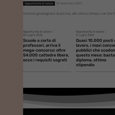
30 Settembre 2025
Opportunità di lavoro
Vorresti guadagnare di più ma, allo stesso tempo, sai che il 
Opportunità di lavoro
Opportunità di lavoro
22 Luglio 2025
5 Luglio 2025
Scuole a corto di
Quasi 10.000 posti 
professori, arriva il
lavoro, i maxi conco
mega-concorso: oltre
pubblici che scado
54.000 cattedre libere,
questo mese: basta 
ecco i requisiti segreti
diploma, ottimo
stipendio