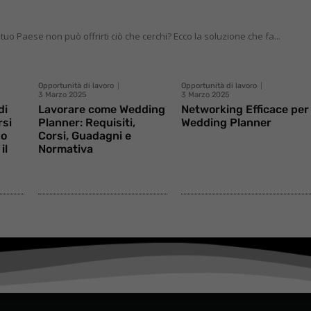
tuo Paese non può offrirti ciò che cerchi? Ecco la soluzione che fa...
Opportunità di lavoro
Opportunità di lavoro
3 Marzo 2025
3 Marzo 2025
di
Lavorare come Wedding
Networking Efficace per
rsi
Planner: Requisiti,
Wedding Planner
no
Corsi, Guadagni e
il
Normativa