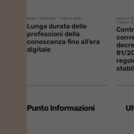
News
Redazione
-
7 Agosto 2026
Lavoro a T
7 Agosto 2
Lunga durata delle
Contr
professioni della
conve
conoscenza fino all’era
decre
digitale
81/20
regol
stabi
Punto Informazioni
Ul