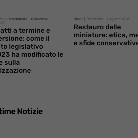
–
empo Determinato
Redazione
-
News
Redazione
-
7 Agosto 2026
026
Restauro delle
atti a termine e
miniature: etica, m
rsione: come il
e sfide conservativ
to legislativo
Portale
23 ha modificato le
e sulla
lizzazione
del
time Notizie
Diritto