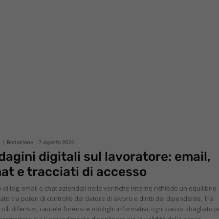
s
Redazione
-
7 Agosto 2026
dagini digitali sul lavoratore: email,
at e tracciati di accesso
o di log, email e chat aziendali nelle verifiche interne richiede un equilibrio
cato tra poteri di controllo del datore di lavoro e diritti del dipendente. Tra
rolli difensivi, cautele forensi e obblighi informativi, ogni passo sbagliato 
romettere sia il procedimento disciplinare sia la validità della prova.