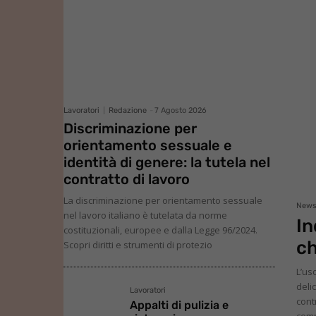
Lavoratori
Redazione
-
7 Agosto 2026
Discriminazione per
orientamento sessuale e
identità di genere: la tutela nel
contratto di lavoro
La discriminazione per orientamento sessuale
New
nel lavoro italiano è tutelata da norme
In
costituzionali, europee e dalla Legge 96/2024.
ch
Scopri diritti e strumenti di protezio
L’us
deli
Lavoratori
cont
Appalti di pulizia e
comp