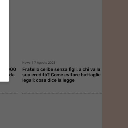
News
7 Agosto 2025
 €35.000
Fratello celibe senza figli, a chi va la
bito da
sua eredità? Come evitare battaglie
legali: cosa dice la legge