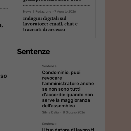
News
Redazione
-
7 Agosto 2026
Indagini digitali sul
lavoratore: email, chat e
a,
tracciati di accesso
Sentenze
Sentenze
Condominio, puoi
sso
revocare
l’amministratore anche
se non sono tutti
d’accordo: quando non
serve la maggioranza
dell’assemblea
Silvia Dalia
-
8 Giugno 2026
Sentenze
Il tuo datore di lavoro ti