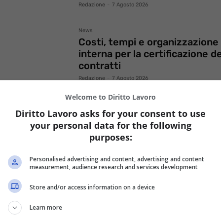
Redazione
-
7 Agosto 2026
News
Costi, tempi e organizzazione
interna per la certificazione de
contratti
Redazione
-
7 Agosto 2026
Welcome to Diritto Lavoro
News
Diritto Lavoro asks for your consent to use
Nullità, annullabilità e inefficac
your personal data for the following
del contratto di lavoro
purposes:
Redazione
-
7 Agosto 2026
Personalised advertising and content, advertising and content
measurement, audience research and services development
Store and/or access information on a device
Learn more