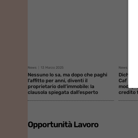
News
13 Marzo 2025
News
26 
Nessuno lo sa, ma dopo che paghi
Dichiara
l’affitto per anni, diventi il
Caf non 
proprietario dell’immobile: la
modi (le
clausola spiegata dall’esperto
credito 
Opportunità Lavoro