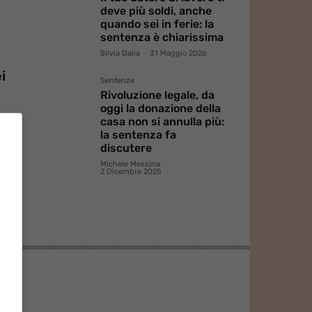
deve più soldi, anche
quando sei in ferie: la
sentenza è chiarissima
Silvia Dalia
-
31 Maggio 2026
i
Sentenze
Rivoluzione legale, da
oggi la donazione della
casa non si annulla più:
la sentenza fa
discutere
ia
Michele Messina
-
2 Dicembre 2025