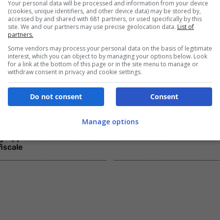
Your personal data will be processed and information from your device
(cookies, unique identifiers, and other device data) may be stored by,
accessed by and shared with 681 partners, or used specifically by this
site. We and our partners may use precise geolocation data.
List of
partners.
Some vendors may process your personal data on the basis of legitimate
interest, which you can object to by managing your options below. Look
for a link at the bottom of this page or in the site menu to manage or
withdraw consent in privacy and cookie settings.
Do not consent
Consent
Aprile 2025
News
15 Marzo 2025
zione dei Redditi 2025, il
Le famiglie con ISEE fino a
Manage options
te lo dice ma ci sono fino a 8
possono gioire: 500 euro su
gali) per aumentare il tuo
richiedere al CAF
fiscale