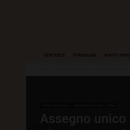
SENTENZE
FORMULARI
PUNTO INFO
Home
Punto Informazioni
Informazioni Generali
Punto Informazioni
Informazioni Generali
News
Assegno unico u