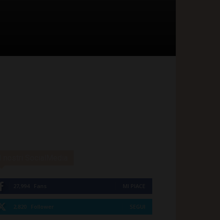
I nostri SocialMedia
27,994
Fans
MI PIACE
2,820
Follower
SEGUI