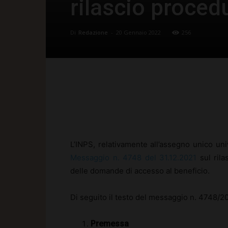
rilascio proced
Di
Redazione
-
20 Gennaio 2022
256
Facebook
X
Pinte
L’INPS, relativamente all’assegno unico univ
Messaggio n. 4748 del 31.12.2021
sul rila
delle domande di accesso al beneficio.
Di seguito il testo del messaggio n. 4748/20
Premessa