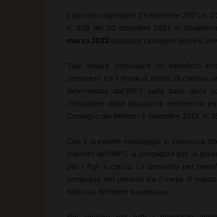
Il decreto legislativo 21 dicembre 2021, n. 
n. 309 del 30 dicembre 2021, in attuazione
marzo 2022
istituisce l’assegno unico e un
Tale misura costituisce un beneficio eco
compreso tra il mese di marzo di ciascun an
determinata dall’INPS sulla base della 
l’indicatore della situazione economica eq
Consiglio dei Ministri 5 dicembre 2013, n. 1
Con il presente messaggio si comunica che
internet dell’INPS la procedura per la pr
per i figli a carico. La domanda per benef
comprese nel periodo tra il mese di marzo 
febbraio dell’anno successivo.
Nel rinviare per tutti i necessari appro