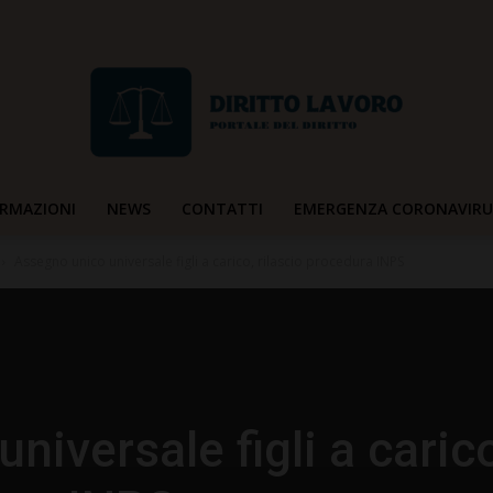
RMAZIONI
NEWS
CONTATTI
EMERGENZA CORONAVIRU
Diritto
Assegno unico universale figli a carico, rilascio procedura INPS
Lavoro
niversale figli a caric