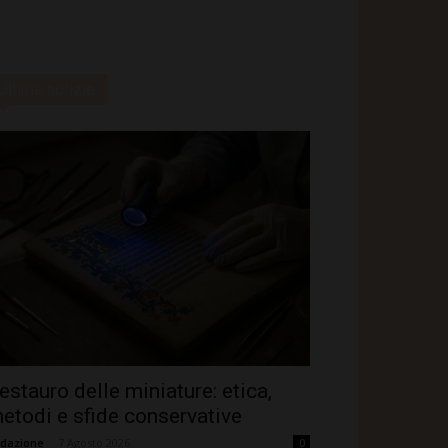
Ultime notizie
estauro delle miniature: etica,
etodi e sfide conservative
dazione
-
7 Agosto 2026
0