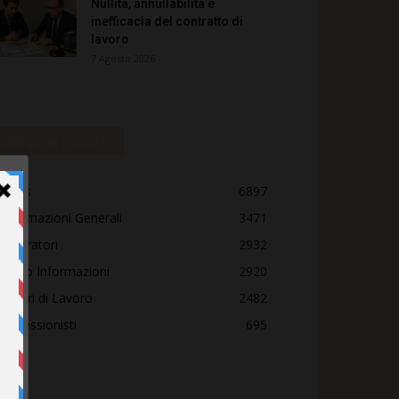
Nullità, annullabilità e
inefficacia del contratto di
lavoro
7 Agosto 2026
Categorie popolari
News
6897
Informazioni Generali
3471
Lavoratori
2932
Punto Informazioni
2920
Datori di Lavoro
2482
Professionisti
695