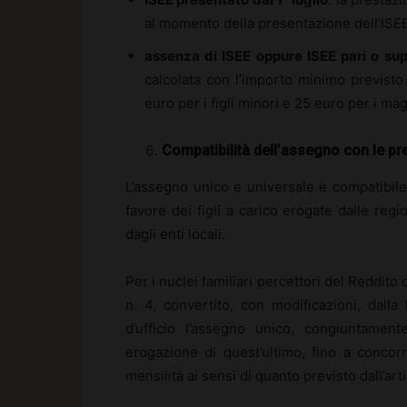
al momento della presentazione dell’ISEE
assenza di ISEE oppure ISEE pari o su
calcolata con l’importo minimo previsto 
euro per i figli minori e 25 euro per i ma
Compatibilità dell’assegno con le pre
L’assegno unico e universale è compatibile 
favore dei figli a carico erogate dalle reg
dagli enti locali.
Per i nuclei familiari percettori del Reddito
n. 4, convertito, con modificazioni, dall
d’ufficio l’assegno unico, congiuntamen
erogazione di quest’ultimo, fino a concor
mensilità ai sensi di quanto previsto dall’art