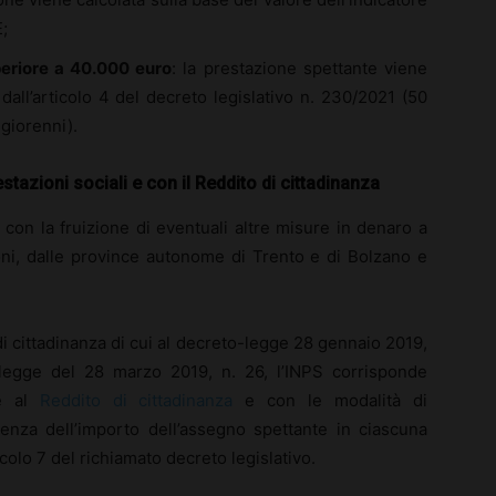
;
periore a 40.000 euro
: la prestazione spettante viene
dall’articolo 4 del decreto legislativo n. 230/2021 (50
ggiorenni).
stazioni sociali e con il Reddito di cittadinanza
con la fruizione di eventuali altre misure in denaro a
ioni, dalle province autonome di Trento e di Bolzano e
 di cittadinanza di cui al decreto-legge 28 gennaio 2019,
a legge del 28 marzo 2019, n. 26, l’INPS corrisponde
te al
Reddito di cittadinanza
e con le modalità di
renza dell’importo dell’assegno spettante in ciascuna
icolo 7 del richiamato decreto legislativo.