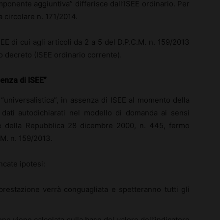
ponente aggiuntiva” differisce dall’ISEE ordinario. Per
a circolare n. 171/2014.
ISEE di cui agli articoli da 2 a 5 del D.P.C.M. n. 159/2013
o decreto (ISEE ordinario corrente).
enza di ISEE”
“universalistica”, in assenza di ISEE al momento della
 dati autodichiarati nel modello di domanda ai sensi
nte della Repubblica 28 dicembre 2000, n. 445, fermo
C.M. n. 159/2013.
ncate ipotesi:
 prestazione verrà conguagliata e spetteranno tutti gli
ione viene calcolata sulla base del valore dell’indicatore