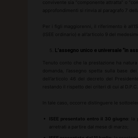
convivente sia “componente attratta” o “com
approfondimenti si rinvia al paragrafo 7 dell
Per i figli maggiorenni, il riferimento è all’
(ISEE ordinario) e all’articolo 9 del medesim
L’assegno unico e universale “in ass
Tenuto conto che la prestazione ha natura 
domanda, l’assegno spetta sulla base dei
dell’articolo 46 del decreto del Preside
restando il rispetto dei criteri di cui al D.P.
In tale caso, occorre distinguere le sottoele
ISEE presentato entro il 30 giugno
: la
arretrati a partire dal mese di marzo;
ISEE presentato dal 1° luglio
: la prestaz