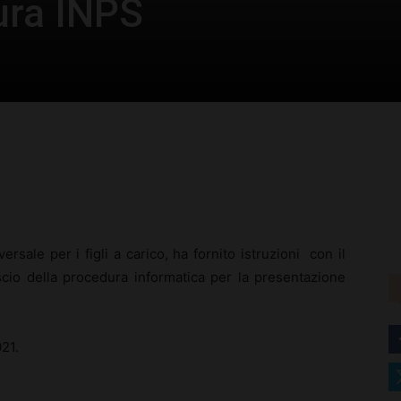
ura INPS
–
Portale
rest
WhatsApp
ersale per i figli a carico, ha fornito istruzioni con il
del
scio della procedura informatica per la presentazione
21.
Diritto