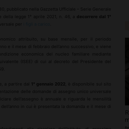
230, pubblicato nella Gazzetta Ufficiale – Serie Generale
 della legge 1° aprile 2021, n. 46, a
decorrere dal 1°
iversale per
i figli a carico
.
nomico attribuito, su base mensile, per il periodo
no e il mese di febbraio dell’anno successivo, e viene
condizione economica del nucleo familiare mediante
uivalente (ISEE) di cui al decreto del Presidente del
59.
, a partire dal
1° gennaio 2022
, è disponibile sul sito
esentazione delle domande di assegno unico universale
iciare dell’assegno è annuale e riguarda le mensilità
dell’anno in cui è presentata la domanda e il mese di
R
m
Re
fondimenti alla circolare dell’Istituto, di prossima