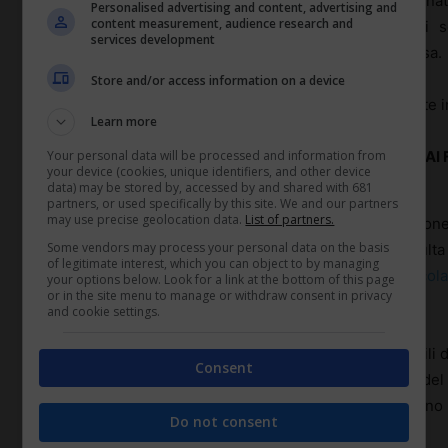
Con riferimento a quanto precede sono state aggiornate 
Personalised advertising and content, advertising and
content measurement, audience research and
decorrere dal 1° gennaio 2022 nei confronti dei sog
services development
all’assegno per il nucleo familiare, elencati in premessa.
Store and/or access information on a device
Le procedure di calcolo delle pensioni sono aggiornate in 
Learn more
LIMITI DI REDDITO MENSILI DA CONSIDERARE AI
Your personal data will be processed and information from
your device (cookies, unique identifiers, and other device
AGLI ASSEGNI FAMILIARI PER L’ANNO 2022
data) may be stored by, accessed by and shared with 681
partners, or used specifically by this site. We and our partners
may use precise geolocation data.
List of partners.
In applicazione delle vigenti norme per la perequazione
Some vendors may process your personal data on the basis
minimo del Fondo pensioni lavoratori dipendenti risulta 
of legitimate interest, which you can object to by managing
anno nell’importo mensile di523,83 euro (cfr. la
Circola
your options below. Look for a link at the bottom of this page
or in the site menu to manage or withdraw consent in privacy
Allegato_2
).
and cookie settings.
In relazione a tale trattamento, i limiti di reddito mensili
Consent
carico (non autosufficienza economica) e quindi del 
familiari risultano come di seguito fissati per tutto l’anno
Do not consent