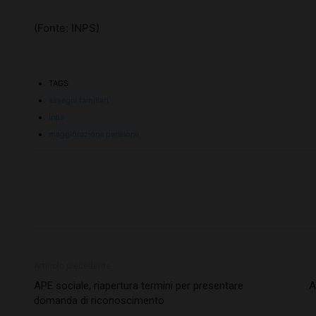
(Fonte: INPS)
TAGS
assegni familiari
inps
maggiorazione pensione
Articolo precedente
APE sociale, riapertura termini per presentare
A
domanda di riconoscimento