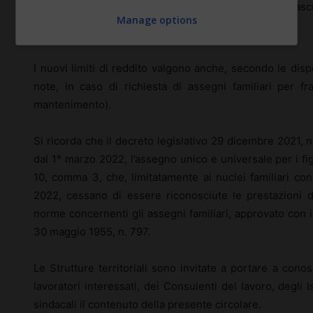
737,73 euro per il coniuge, per un genitore, per ciasc
Manage options
1.291,02euro per due genitori ed equiparati.
I nuovi limiti di reddito valgono anche, secondo le dis
note, in caso di richiesta di assegni familiari per frat
mantenimento).
Si ricorda che il decreto legislativo 29 dicembre 2021, n. 2
dal 1° marzo 2022, l’assegno unico e universale per i figl
10, comma 3, che, limitatamente ai nuclei familiari con 
2022, cessano di essere riconosciute le prestazioni di
norme concernenti gli assegni familiari, approvato con 
30 maggio 1955, n. 797.
Le Strutture territoriali sono invitate a portare a cono
lavoratori interessati, dei Consulenti del lavoro, degli I
sindacali il contenuto della presente circolare.