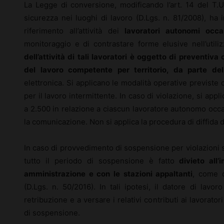
La Legge di conversione, modificando l’art. 14 del T.U.
sicurezza nei luoghi di lavoro (D.Lgs. n. 81/2008), ha 
riferimento all’attività dei
lavoratori autonomi occas
monitoraggio e di contrastare forme elusive nell’utili
dell’attività di tali lavoratori è oggetto di preventiva
del lavoro competente per territorio, da parte de
elettronica. Si applicano le modalità operative previste d
per il lavoro intermittente. In caso di violazione, si app
a 2.500 in relazione a ciascun lavoratore autonomo occa
la comunicazione. Non si applica la procedura di diffida di
In caso di provvedimento di sospensione per violazioni s
tutto il periodo di sospensione è fatto
divieto all
amministrazione e con le stazioni appaltanti
, come d
(D.Lgs. n. 50/2016). In tali ipotesi, il datore di lav
retribuzione e a versare i relativi contributi ai lavorator
di sospensione.