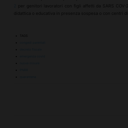
2
per genitori lavoratori con figli affetti da SARS COV-2
didattica o educativa in presenza sospesa o con centri diu
TAGS
congedi parentali
decreto fiscale
emergenza covid
nuove misure
PNRR
quarantena