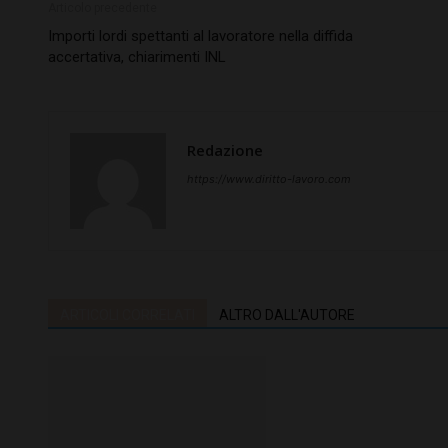
Articolo precedente
Importi lordi spettanti al lavoratore nella diffida
accertativa, chiarimenti INL
Redazione
https://www.diritto-lavoro.com
ARTICOLI CORRELATI
ALTRO DALL'AUTORE