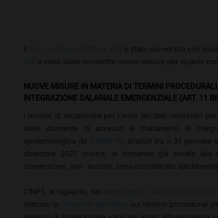
Facebook
X
Pinterest
Il
D.L. 21 ottobre 2021, n. 146
è stato convertito con modi
215
e sono state introdotte nuove misure per quanto conc
NUOVE MISURE IN MATERIA DI TERMINI PROCEDURALI 
INTEGRAZIONE SALARIALE EMERGENZIALE (ART. 11 BI
I termini di decadenza per l’invio dei dati necessari per
delle domande di accesso ai trattamenti di integraz
epidemiologica da
COVID-19
, scaduti tra il 31 gennaio 
dicembre 2021. Inoltre, le domande già inviate alla 
conversione, non accolte, sono considerate validamente
L’INPS, al riguardo, nel
Messaggio n. 4580 del 21.12.202
indicato le
istruzioni operative
sui termini procedurali pe
assegni di integrazione salariale legati all’emergenza 