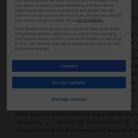
Your personal data will be processed and information from
della retribuzione stessa.
your device (cookies, unique identifiers, and other device
data) may be stored by, accessed by and shared with 681
partners, or used specifically by this site. We and our partners
I suddetti periodi sono coperti da contribuzione figurativ
may use precise geolocation data.
List of partners.
Some vendors may process your personal data on the basis
of legitimate interest, which you can object to by managing
Gli eventuali periodi di congedo parentale di cui agli 
your options below. Look for a link at the bottom of this page
decreto legislativo 26 marzo 2001, n. 151, fruiti dai g
or in the site menu to manage or withdraw consent in privacy
and cookie settings.
scolastico 2021/2022 fino alla data di entrata in vigore
sospensione dell’attività didattica o educativa in prese
Consent
attività dei centri diurni a carattere assistenziale dei qua
dell’infezione da SARSCoV-2 del figlio, o di durata de
convertiti a domanda nel congedo sopra indicato, con d
Do not consent
computati ne’ indennizzati a titolo di congedo parentale.
Manage options
In caso di figli di età compresa fra 14 e 16 anni, uno d
diritto, al ricorrere delle condizioni sopra indicate, di 
retribuzione o indennità né riconoscimento di con
licenziamento e diritto alla conservazione del posto di la