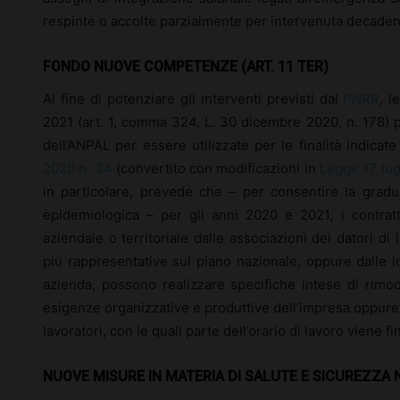
respinte o accolte parzialmente per intervenuta decaden
FONDO NUOVE COMPETENZE (ART. 11 TER)
Al fine di potenziare gli interventi previsti dal
PNRR
, l
2021 (art. 1, comma 324, L. 30 dicembre 2020, n. 178) p
dell’ANPAL per essere utilizzate per le finalità indicate
2020 n. 34
(convertito con modificazioni in
Legge 17 lug
in particolare, prevede che – per consentire la gradua
epidemiologica – per gli anni 2020 e 2021, i contratti c
aziendale o territoriale dalle associazioni dei datori d
più rappresentative sul piano nazionale, oppure dalle l
azienda, possono realizzare specifiche intese di rimod
esigenze organizzative e produttive dell’impresa oppure 
lavoratori, con le quali parte dell’orario di lavoro viene fi
NUOVE MISURE IN MATERIA DI SALUTE E SICUREZZA NE