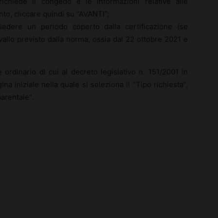
richiede il congedo e le informazioni relative alle
nto, cliccare quindi su “AVANTI”;
hiedere un periodo coperto dalla certificazione (se
vallo previsto dalla norma, ossia dal 22 ottobre 2021 e
ordinario di cui al decreto legislativo n. 151/2001 in
na iniziale nella quale si seleziona il “Tipo richiesta”,
arentale”.