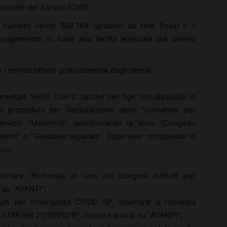
azionale dei Servizi (CNS);
 numero verde 803.164 (gratuito da rete fissa) o il
gamento, in base alla tariffa applicata dai diversi
do i servizi offerti gratuitamente dagli stessi.
entale SARS CoV-2”, anche per figli con disabilità in
e la procedura per l’acquisizione delle “Domande per
ervizio “Maternità”, selezionando la voce “Congedo
tonomi” o “Gestione separata”. Dopo aver completato le
rio:
zionare “Richiesta di uno dei congedi istituiti per
 su “AVANTI”;
tuiti per emergenza COVID-19”, spuntare la richiesta
.146 del 21/10/2021)”, cliccare quindi su “AVANTI”;