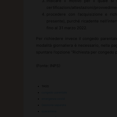
indicare il motivo per il quale si 
certificazioni/attestazioni/provvedime
procedere con l’acquisizione e ric
presente), purché ricadente nell’inter
fino al 31 marzo 2022.
Per richiedere invece il congedo parentale 
modalità giornaliera è necessario, nella pagi
spuntare l’opzione “Richiesta per congedo p
(Fonte: INPS)
TAGS
congedo parentale
emergenza covid
Gestione separata
quarantena