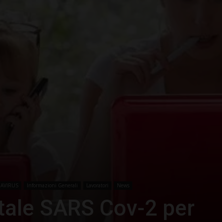
–
Portale
del
AVIRUS
Informazioni Generali
Lavoratori
News
ale SARS Cov-2 per
Diritto