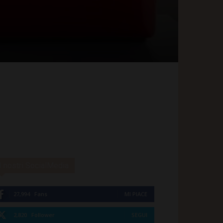
I nostri SocialMedia
27,994
Fans
MI PIACE
2,820
Follower
SEGUI