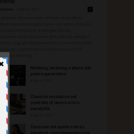
nterne
dazione
-
8 Agosto 2026
0
 gestione del personale richiede un equilibrio
licato tra potere organizzativo del datore di lavoro
corretta attribuzione di deleghe interne.
finizione chiara dei poteri, limiti alla sub-delega e
ntrollo sugli atti delegati incidono su responsabilità
sciplinari, organizzative e persino sui profili di
bbing e straining.
Mobbing, straining e abuso del
potere gerarchico
8 Agosto 2026
Clausole vessatorie nel
contratto di lavoro e loro
sanabilità
8 Agosto 2026
Cessione del quinto e terzo
pagatore: coordinamento con