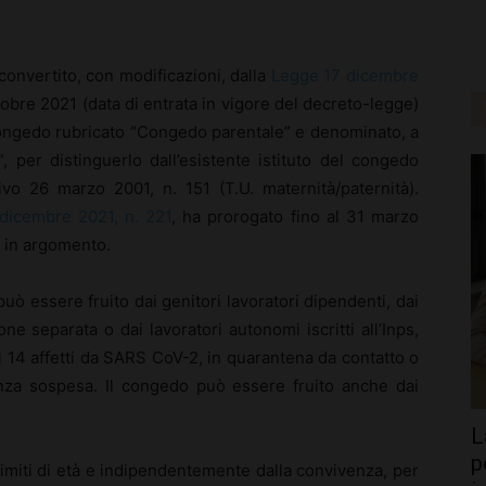
 convertito, con modificazioni, dalla
Legge 17 dicembre
ttobre 2021 (data di entrata in vigore del decreto-legge)
congedo rubricato “Congedo parentale” e denominato, a
per distinguerlo dall’esistente istituto del congedo
tivo 26 marzo 2001, n. 151 (T.U. maternità/paternità).
 dicembre 2021, n. 221
, ha prorogato fino al 31 marzo
o in argomento.
 essere fruito dai genitori lavoratori dipendenti, dai
ione separata o dai lavoratori autonomi iscritti all’Inps,
nni 14 affetti da SARS CoV-2, in quarantena da contatto o
senza sospesa. Il congedo può essere fruito anche dai
L
p
imiti di età e indipendentemente dalla convivenza, per