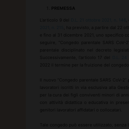
PREMESSA
L’articolo 9 del
D.L. 21 ottobre 2021, n. 146
,
2021, n. 215
, ha previsto, a partire dal 22 o
e fino al 31 dicembre 2021, uno specifico 
seguire, “Congedo parentale SARS CoV-2”, 
parentale disciplinato nel decreto legisla
Successivamente, l’articolo 17 del
D.L. 24
2022 il termine per la fruizione del conged
Il nuovo “Congedo parentale SARS CoV-2” può
lavoratori iscritti in via esclusiva alla Gest
per la cura dei figli conviventi minori di a
con attività didattica o educativa in pre
genitori lavoratori affidatari o collocatari.
Tale congedo può essere utilizzato, senza l