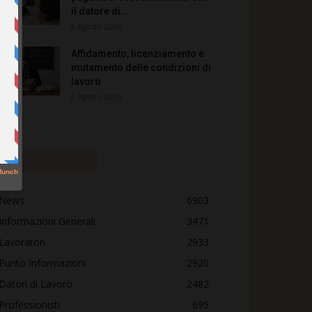
il datore di...
8 Agosto 2026
Affidamento, licenziamento e
mutamento delle condizioni di
lavoro
8 Agosto 2026
Categorie popolari
News
6903
Informazioni Generali
3471
Lavoratori
2933
Punto Informazioni
2920
Datori di Lavoro
2482
Professionisti
695