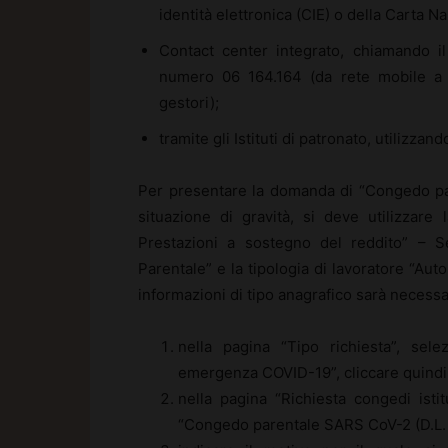
identità elettronica (CIE) o della Carta N
Contact center integrato, chiamando il
numero 06 164.164 (da rete mobile a pa
gestori);
tramite gli Istituti di patronato, utilizzan
Per presentare la domanda di “Congedo par
situazione di gravità, si deve utilizzar
Prestazioni a sostegno del reddito” – S
Parentale” e la tipologia di lavoratore “Au
informazioni di tipo anagrafico sarà necessa
nella pagina “Tipo richiesta”, sele
emergenza COVID-19”, cliccare quindi
nella pagina “Richiesta congedi isti
“Congedo parentale SARS CoV-2 (D.L. n