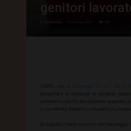
genitori lavorat
Di
Redazione
-
24 Gennaio 2022
180
Facebook
X
Pinte
L’INPS, con il
Messaggio n. 327 del 21.0
presentare le domande di congedo parenta
autonomi o iscritti alla Gestione separata c
o con attività didattica o educativa in prese
Di seguito il testo completo del messaggio