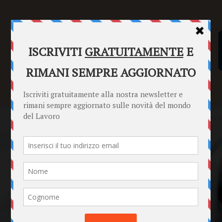
SENTENZE
FORMULARI
PUNTO INFORMAZIONI
Home
Punto Informazioni
Lavoratori
Ammontare dell’indennità