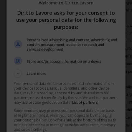
Welcome to Diritto Lavoro
Giova evidenziare che la sospensione dovuta a Cassa Integraz
lavorativa effettivamente svolta, pertanto, entro i limiti temporali 
Diritto Lavoro asks for your consent to
periodi di malattia, e cioè:
use your personal data for the following
– quelli iniziati durante il trattamento di integrazione salariale sa
purposes:
– quelli iniziati entro 60 giorni dalla cessazione del trattamento in
Personalised advertising and content, advertising and
La retribuzione media giornaliera, su cui applicare le percentuali 
content measurement, audience research and
–
per gli
impiegati del terziario
: retribuzione lorda del mese prec
services development
mensile degli emolumenti a carattere ricorrente (cioè tredicesima,
Store and/or access information on a device
ecc.) diviso per 30. Qualora il mese precedente non fosse interam
delle giornate di lavoro prestate (incluse domeniche e festività) per
Learn more
delle mensilità aggiuntive;
Your personal data will be processed and information from
–
per gli
operai:
retribuzione lorda del mese (periodo di pa
your device (cookies, unique identifiers, and other device
data) may be stored by, accessed by and shared with 681
settimanale) immediatamente precedente l’inizio della malattia d
partners, or used specifically by this site. We and our partners
may use precise geolocation data.
retribuite (in caso di settimana corta, le seste giornate si cal
List of partners.
coefficiente 0,20) più il rateo mensile degli emolumenti a caratte
Some vendors may process your personal data on the basis
of legitimate interest, which you can object to by managing
(per gli operai edili e i lavoratori ortofrutticoli e agrumari, invec
your options below. Look for a link at the bottom of this page
or in the site menu to manage or withdraw consent in privacy
presa in considerazione la maggiorazione retributiva prevista dal 
and cookie settings.