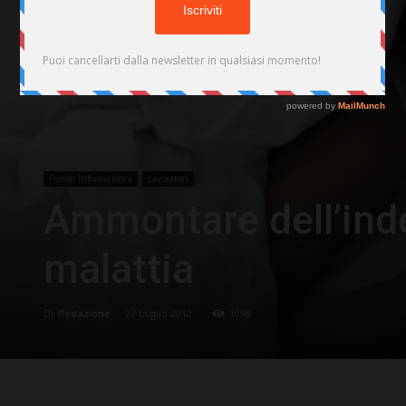
Punto Informazioni
Lavoratori
Ammontare dell’inde
malattia
Di
Redazione
-
27 Luglio 2012
1098