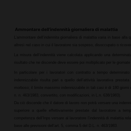
Facebook
X
Pinterest
Ammontare dell’indennità giornaliera di malattia
L’ammontare dell’indennita giornaliera di malattia varia in base alla q
altresì nel caso in cui il lavoratore sia sospeso, disoccupato o ricove
La misura dell’indennità viene calcolata applicando una determinata 
risultato che ne discende deve essere poi moltiplicato per le giornate
In particolare per i lavoratori con contratto a tempo determinato 
indennizzabile risulta pari a quello dell’attività lavorativa prest
morboso; il limite massimo indennizzabile in tali casi è di 180 giorni c
n. n. 463/1983, convertito, con modificazioni, in L.n. 638/1983).
Da ciò discende che il datore di lavoro non potrà versare una indenn
superiore a quelle effettivamente prestate dal lavoratore a tem
competenza dell’Inps versare al lavoratore l’indennità di malattia rel
base alle previsioni dell’art. 5, comma 5 del D.L. n. 463/1983.