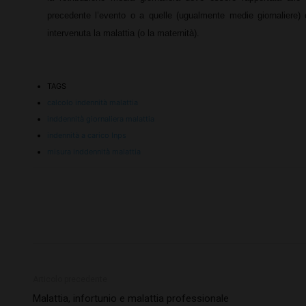
precedente l’evento o a quelle (ugualmente medie giornaliere) 
intervenuta la malattia (o la maternità).
TAGS
calcolo indennità malattia
inddennità giornaliera malattia
indennità a carico Inps
misura inddennità malattia
Articolo precedente
Malattia, infortunio e malattia professionale