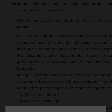
Per gli operai ed i lavoratori addetti al commercio con qualifica di imp
carico dell’Inps spetta in misura pari al:
50% della retribuzione media globale giornaliera per le giorna
malattia;
66,66% della retribuzione media globale giornaliera a decorrere da
continuativamente o per ricaduta oltre il 20º giorno, fino ad un m
Invece per i dipendenti da pubblici esercizi e da laboratori di past
tenuti al pagamento del contributo aggiuntivo, l’indennità giornal
globale giornaliera, sia per i primi 20 giorni di malattia che per i 
l’anno solare.
Infine per i lavoratori in stato di disoccupazione o di sospensione,
cessazione o dalla sospensione del rapporto di lavoro, l’indennità
misure indicate per tali categorie di lavoratori, con il seguente crit
– 33,33% per i primi 20 giorni;
– 44,44% dal 21º giorno in poi;
– 53,33% per i lavoratori dipendenti da pubblici esercizi e da labor