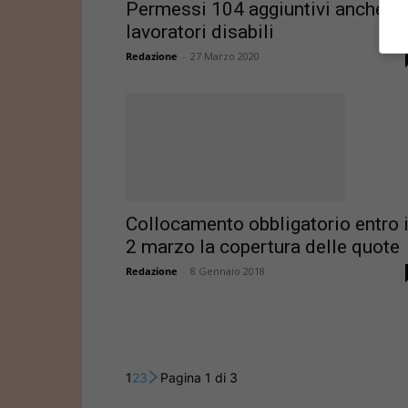
Permessi 104 aggiuntivi anche pe
lavoratori disabili
Redazione
-
27 Marzo 2020
Collocamento obbligatorio entro i
2 marzo la copertura delle quote
Redazione
-
8 Gennaio 2018
1
2
3
Pagina 1 di 3