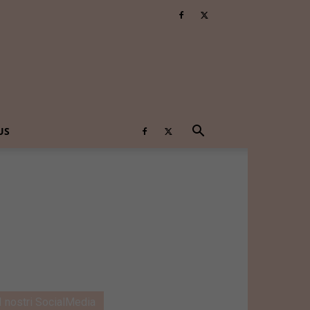
US
I nostri SocialMedia