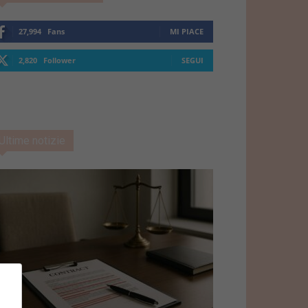
27,994
Fans
MI PIACE
2,820
Follower
SEGUI
Ultime notizie