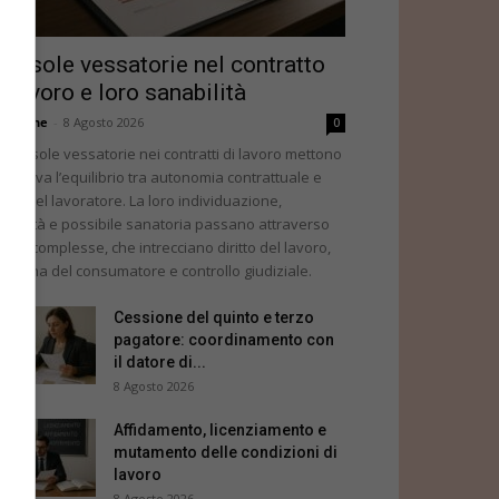
lausole vessatorie nel contratto
i lavoro e loro sanabilità
dazione
-
8 Agosto 2026
0
 clausole vessatorie nei contratti di lavoro mettono
la prova l’equilibrio tra autonomia contrattuale e
tela del lavoratore. La loro individuazione,
validità e possibile sanatoria passano attraverso
gole complesse, che intrecciano diritto del lavoro,
sciplina del consumatore e controllo giudiziale.
Cessione del quinto e terzo
pagatore: coordinamento con
il datore di...
8 Agosto 2026
Affidamento, licenziamento e
mutamento delle condizioni di
lavoro
8 Agosto 2026