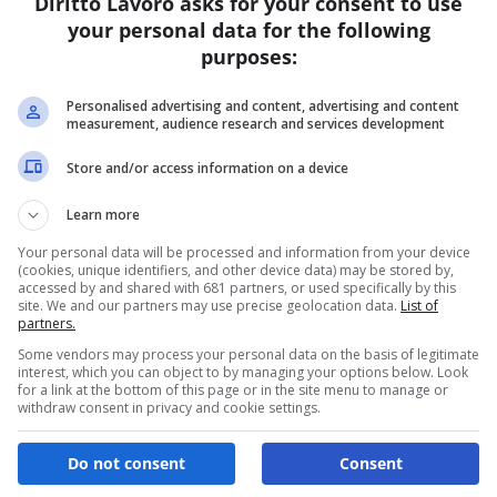
Diritto Lavoro asks for your consent to use
your personal data for the following
purposes:
C
d
Personalised advertising and content, advertising and content
Re
measurement, audience research and services development
Le
Store and/or access information on a device
al
g,
Congedo COVID-19 chiarimenti
tu
Learn more
in
INPS sulle modalità di fruizione
re
Your personal data will be processed and information from your device
Redazione
-
15 Aprile 2020
0
0
di
(cookies, unique identifiers, and other device data) may be stored by,
accessed by and shared with 681 partners, or used specifically by this
site. We and our partners may use precise geolocation data.
List of
partners.
Some vendors may process your personal data on the basis of legitimate
interest, which you can object to by managing your options below. Look
for a link at the bottom of this page or in the site menu to manage or
withdraw consent in privacy and cookie settings.
Do not consent
Consent