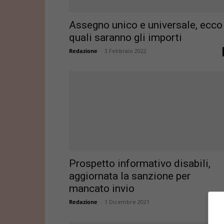
Assegno unico e universale, ecco
quali saranno gli importi
Redazione
-
3 Febbraio 2022
Prospetto informativo disabili,
aggiornata la sanzione per
mancato invio
Redazione
-
1 Dicembre 2021