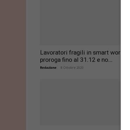
Lavoratori fragili in smart workin
proroga fino al 31.12 e no...
Redazione
-
8 Ottobre 2020