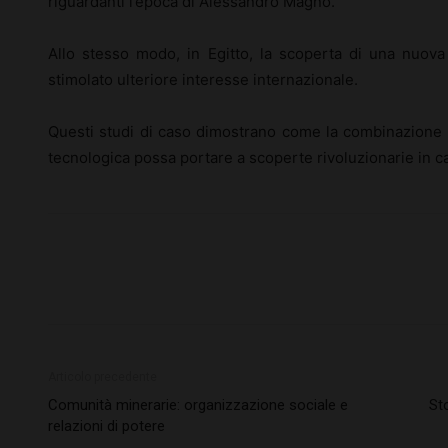
riguardanti l’epoca di Alessandro Magno.
Allo stesso modo, in Egitto, la scoperta di una nuo
stimolato ulteriore interesse internazionale.
Questi studi di caso dimostrano come la combinazione d
tecnologica possa portare a scoperte rivoluzionarie in 
Articolo precedente
Comunità minerarie: organizzazione sociale e
Sto
relazioni di potere