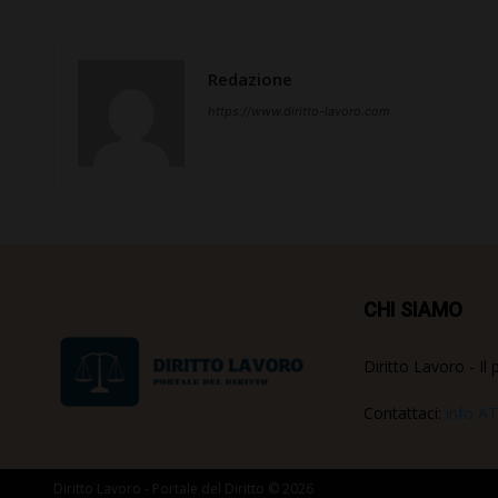
Redazione
https://www.diritto-lavoro.com
CHI SIAMO
Diritto Lavoro - Il 
Contattaci:
info AT
Diritto Lavoro - Portale del Diritto © 2026