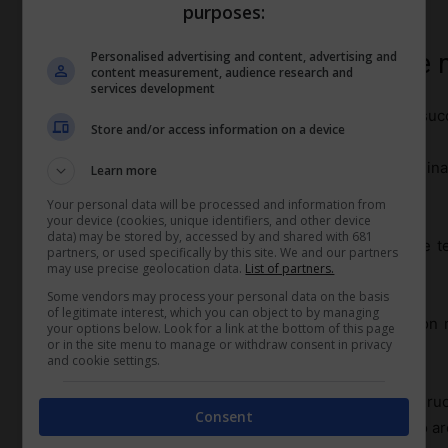
spedizioni archeologiche (diritto-lavoro.com)
purposes:
Gestione delle risorse durante le 
Personalised advertising and content, advertising and
content measurement, audience research and
services development
La gestione efficace delle
risorse
è essenziale per il su
Store and/or access information on a device
Ciò comprende il coordinamento di team multidisciplinari
Learn more
forniture di cibo e attrezzature.
Your personal data will be processed and information from
your device (cookies, unique identifiers, and other device
data) may be stored by, accessed by and shared with 681
Gli archeologi devono inoltre gestire apparecchiature 
partners, or used specifically by this site. We and our partners
may use precise geolocation data.
List of partners.
datazione.
Some vendors may process your personal data on the basis
of legitimate interest, which you can object to by managing
Una corretta gestione finanziaria è fondamentale, con 
your options below. Look for a link at the bottom of this page
or in the site menu to manage or withdraw consent in privacy
università e, in alcuni casi, crowdfunding.
and cookie settings.
La sostenibilità ambientale ha iniziato a ricoprire un 
Consent
tecniche per minimizzare l’impatto ambientale sul sito a