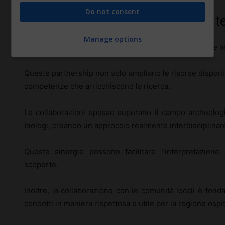
Do not consent
Collaborazioni internazionali e inte
Manage options
Le
collaborazioni internazionali
sono un pilastro nelle 
Queste partnership non solo ampliano le risorse disponi
competenze che arricchiscono la ricerca.
Le collaborazioni spesso superano il campo archeologi
biologi, creando un approccio realmente interdisciplinar
Queste sinergie possono facilitare l’interpretazione
scoperte.
Inoltre, la collaborazione con le comunità locali è fond
condotti in maniera rispettosa e utile per la regione ospi