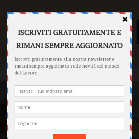
SENTENZE
FORMULARI
PUNTO INFORMAZIONI
Home
News
Missioni archeologiche: logistica, pianificazione e st