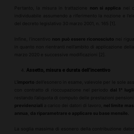
Pertanto, la misura in trattazione
non si applica
nei c
individuabile assumendo a riferimento la nozione e l’el
del decreto legislativo 30 marzo 2001, n. 165 [1].
Infine, l’incentivo
non può essere riconosciuto
nei rigua
in quanto non rientranti nell’ambito di applicazione d
marzo 2020 e successive modificazioni [2].
Assetto, misura e durata dell’incentivo
L’
importo
dell’esonero in esame, valevole per le sole as
con contratto di rioccupazione nel periodo
dal 1° lug
restando l’aliquota di computo delle prestazioni pensioni
previdenziali
a carico dei datori di lavoro,
nel limite mas
annua
,
da riparametrare e applicare su base mensile.
La soglia massima di esonero della contribuzione datori