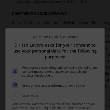
decreto legislativo 30 aprile 1997, n. 166.
CONTRIBUTO AGGIUNTIVO IVS
Si precisa inoltre che, trattandosi di una contribuzione p
il
contributo aggiuntivo IVS
, previsto dall’articolo 3, 
297, destinato al finanziamento dell’incremento delle al
Welcome to Diritto Lavoro
lavoratori dipendenti in misura pari allo 0,50% del
Diritto Lavoro asks for your consent to
all’applicazione dell’
esonero contributivo
. Al riguardo, s
use your personal data for the following
medesimo articolo 3 prevede contestualmente l’abbattim
purposes:
fine rapporto in misura pari al predetto incremento co
l’esonero dal versamento del contributo aggiuntivo IV
Personalised advertising and content, advertising and
content measurement, audience research and
l’abbattimento della quota annua del trattamento di fi
services development
abbattimento in misura pari alla quota del predetto contri
Store and/or access information on a device
del massimale annuo di 6.000 euro, dalla fruizione dell’e
Learn more
Poiché, inoltre, l’esonero contributivo introdotto
Your personal data will be processed and information from
contribuzione effettivamente dovuta, in caso di appli
your device (cookies, unique identifiers, and other device