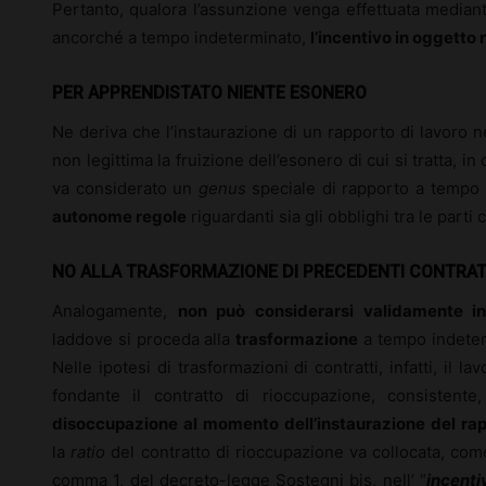
Pertanto, qualora l’assunzione venga effettuata mediante 
ancorché a tempo indeterminato,
l’incentivo in oggetto
PER APPRENDISTATO NIENTE ESONERO
Ne deriva che l’instaurazione di un rapporto di lavoro 
non legittima la fruizione dell’esonero di cui si tratta, i
va considerato un
genus
speciale di rapporto a tempo 
autonome regole
riguardanti sia gli obblighi tra le parti 
NO ALLA TRASFORMAZIONE DI PRECEDENTI CONTRAT
Analogamente,
non può considerarsi validamente in
laddove si proceda alla
trasformazione
a tempo indeter
Nelle ipotesi di trasformazioni di contratti, infatti, il l
fondante il contratto di rioccupazione, consistente
disoccupazione al momento dell’instaurazione del rap
la
ratio
del contratto di rioccupazione va collocata, com
comma 1, del decreto-legge Sostegni bis, nell’ “
incenti