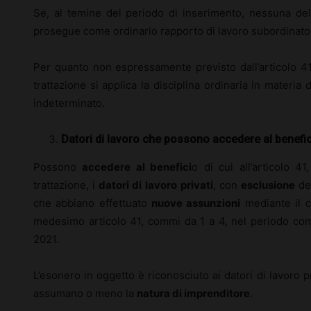
Se, al temine del periodo di inserimento, nessuna dell
prosegue come ordinario rapporto di lavoro subordinato
Per quanto non espressamente previsto dall’articolo 41 
trattazione si applica la disciplina ordinaria in materi
indeterminato.
Datori di lavoro che possono accedere al benefi
Possono
accedere al benefici
o di cui all’articolo 
trattazione, i
datori di lavoro
privati
, con
esclusione
del
che abbiano effettuato
nuove assunzioni
mediante il co
medesimo articolo 41, commi da 1 a 4, nel periodo compr
2021.
L’esonero in oggetto è riconosciuto ai datori di lavoro p
assumano o meno la
natura di imprenditore
.