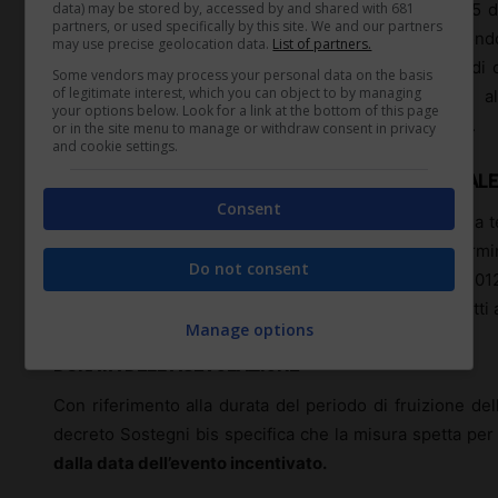
data) may be stored by, accessed by and shared with 681
all’articolo 10, commi 2 e 3, del decreto legislativo 5
partners, or used specifically by this site. We and our partners
trattamento di fine rapporto ai fondi pensione e al fond
may use precise geolocation data.
List of partners.
del settore privato dei trattamenti di fine rapporto di c
Some vendors may process your personal data on the basis
of legitimate interest, which you can object to by managing
calcolato sulla contribuzione previdenziale dovuta, a
your options below. Look for a link at the bottom of this page
dall’applicazione delle predette misure compensative.
or in the site menu to manage or withdraw consent in privacy
and cookie settings.
CONTRATTO A TERMINE – CONTRIBUTO ADDIZIONALE
Consent
Inoltre, nei casi di assunzione con contratto di lavoro a 
mesi dalla cessazione del precedente contratto a termin
Do not consent
all’articolo 2, comma 30, della legge 28 giugno 2012
contributo addizionale dell’1,40% prevista per i contratt
Manage options
DURATA DELL’AGEVOLAZIONE
Con riferimento alla durata del periodo di fruizione del
decreto Sostegni bis specifica che la misura spetta pe
dalla data dell’evento incentivato.