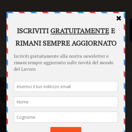
SENTENZE
FORMULARI
PUNTO INFORMAZIONI
Home
Punto Informazioni
Datori di Lavoro
Rioccupazione nel S