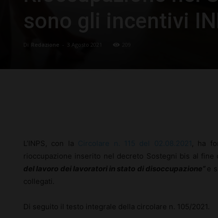
sono gli incentivi IN
Di
Redazione
-
3 Agosto 2021
209
Facebook
X
Pinterest
L’INPS, con la
Circolare n. 115 del 02.08.2021
, ha fo
rioccupazione inserito nel decreto Sostegni bis al fine 
del lavoro dei lavoratori in stato di disoccupazione”
e s
collegati.
Di seguito il testo integrale della circolare n. 105/2021.