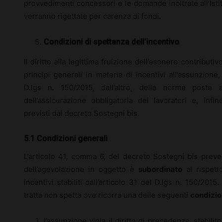
provvedimenti concessori e le domande inoltrate all’Isti
verranno rigettate per carenza di fondi.
Condizioni di spettanza dell’incentivo
Il diritto alla legittima fruizione dell’esonero contributi
principi generali in materia di incentivi all’assunzione, 
D.lgs n. 150/2015, dall’altro, delle norme poste 
dell’assicurazione obbligatoria dei lavoratori e, infi
previsti dal decreto Sostegni bis.
5.1 Condizioni generali
L’articolo 41, comma 6, del decreto Sostegni bis pre
dell’agevolazione in oggetto è
subordinato
al rispet
incentivi stabiliti dall’articolo 31 del D.lgs n. 150/2015
tratta non spetta ove ricorra una delle seguenti
condizio
l’assunzione viola il diritto di precedenza, stabilito