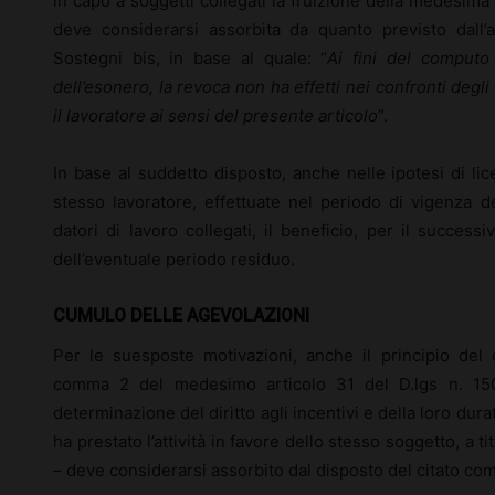
in capo a soggetti collegati la fruizione della medesim
deve considerarsi assorbita da quanto previsto dall’
Sostegni bis, in base al quale: “
Ai fini del computo 
dell’esonero, la revoca non ha effetti nei confronti degli
il lavoratore ai sensi del presente articolo
”.
In base al suddetto disposto, anche nelle ipotesi di li
stesso lavoratore, effettuate nel periodo di vigenza d
datori di lavoro collegati, il beneficio, per il success
dell’eventuale periodo residuo.
CUMULO DELLE AGEVOLAZIONI
Per le suesposte motivazioni, anche il principio del
comma 2 del medesimo articolo 31 del D.lgs n. 150/
determinazione del diritto agli incentivi e della loro durat
ha prestato l’attività in favore dello stesso soggetto, a 
– deve considerarsi assorbito dal disposto del citato co