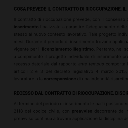
COSA PREVEDE IL CONTRATTO DI RIOCCUPAZIONE. IL 
Il contratto di rioccupazione prevede, con il consenso 
inserimento
finalizzato a garantire l’adeguamento dell
stesso al nuovo contesto lavorativo. Tale progetto indiv
mesi. Durante il periodo di inserimento trovano applic
vigente per il
licenziamento illegittimo
. Pertanto, nel s
a compimento il progetto individuale di inserimento pre
recesso datoriale dal rapporto
ante tempus
comporta l’
articoli 2 e 3 del decreto legislativo 4 marzo 2015,
lavoratore o la
corresponsione
di una indennità risarcitor
RECESSO DAL CONTRATTO DI RIOCCUPAZIONE. DISCIP
Al termine del periodo di inserimento le parti possono
r
2118 del codice civile, con
preavviso
decorrente dal m
preavviso continua a trovare applicazione la disciplina de