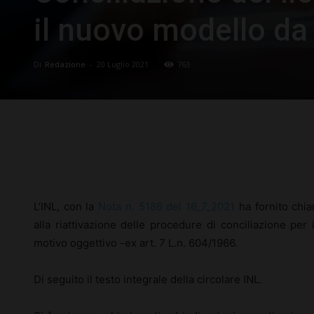
il nuovo modello da 
Di
Redazione
-
20 Luglio 2021
763
Facebook
X
Pinterest
L’INL, con la
Nota n. 5186 del 16_7_2021
ha fornito chia
alla riattivazione delle procedure di conciliazione per i
motivo oggettivo -ex art. 7 L.n. 604/1966.
Di seguito il testo integrale della circolare INL.