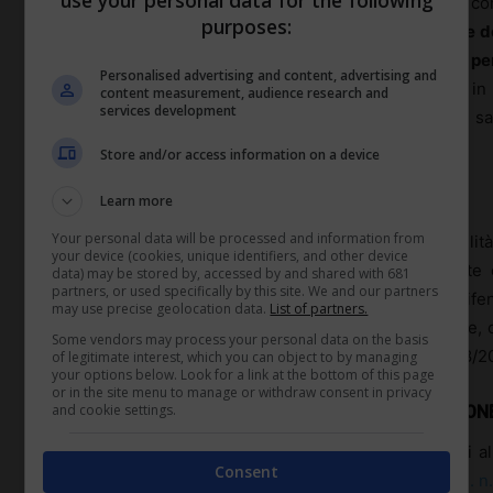
inibita ai sensi degli artt. 40, commi 4 e 5, e 40 bis, co
purposes:
lavoro che abbiano presentato domanda di fruizione deg
sensi degli articoli 40, comma 3 e 40 bis, comma 1, per
Personalised advertising and content, advertising and
massimo al 31 dicembre 2021
. La ratio delle norme in 
content measurement, audience research and
services development
divieto di licenziamento alla domanda di integrazione sa
autorizzato e non a quello effettivamente fruito.
Store and/or access information on a device
Learn more
CONTRATTO DI SOLIDARIETÀ
Your personal data will be processed and information from
L’articolo 40, comma 1, inoltre, ha previsto la possibilità
your device (cookies, unique identifiers, and other device
deroga al quale il legislatore non ha espressamente 
data) may be stored by, accessed by and shared with 681
partners, or used specifically by this site. We and our partners
licenziamento. Va, tuttavia, considerata la finalità dife
may use precise geolocation data.
List of partners.
volto ad evitare esuberi e licenziamenti del personale,
Some vendors may process your personal data on the basis
accordi di cui all’articolo 21, comma 5, del D.lgs. n. 148/2
of legitimate interest, which you can object to by managing
your options below. Look for a link at the bottom of this page
or in the site menu to manage or withdraw consent in privacy
and cookie settings.
LA RIAPERTURA DELLA PROCEDURA DI CONCILIAZION
In considerazione dell’articolato quadro normativo si a
Consent
orientare le procedure conciliative di competenza (
All. n.