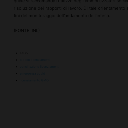
quale si raccomanda l’utilizzo degli ammortizzatori sociali
risoluzione dei rapporti di lavoro. Di tale orientamento 
fini del monitoraggio dell’andamento dell’intesa.
(FONTE: INL)
TAGS
blocco licenziamenti
conciliazione licenziamenti
emergenza covid
licenziamento GMO