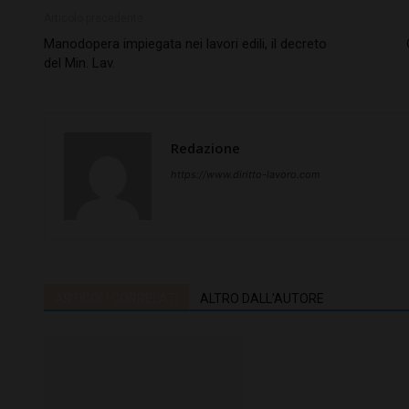
Articolo precedente
Manodopera impiegata nei lavori edili, il decreto
del Min. Lav.
Redazione
https://www.diritto-lavoro.com
ARTICOLI CORRELATI
ALTRO DALL'AUTORE