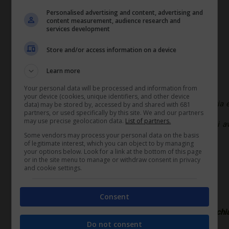
GLI ESEMPI
Personalised advertising and content, advertising and
content measurement, audience research and
services development
LA PULIZIA IN ALBERGO
Store and/or access information on a device
IL CASO
Learn more
Your personal data will be processed and information from
your device (cookies, unique identifiers, and other device
Una struttura alberghiera appalta il servizio di pulizia 
data) may be stored by, accessed by and shared with 681
partners, or used specifically by this site. We and our partners
may use precise geolocation data.
List of partners.
In particolare, per eseguire l’appalto, l’affidatario si 
Some vendors may process your personal data on the basis
of legitimate interest, which you can object to by managing
alle pulizie ai piani.
your options below. Look for a link at the bottom of this page
or in the site menu to manage or withdraw consent in privacy
and cookie settings.
LA SOLUZIONE
Consent
L’interpello 17/2014 del ministero del Lavoro ha chia
Do not consent