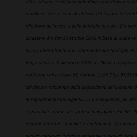
oltre i 55 anni – è disciplinato dalla contrattazione coll
stabilisce che «i casi di utilizzo del lavoro intermi
Ministero del lavoro e delle politiche sociali». E il dec
dicastero, è il Dm 23 ottobre 2004, in base al quale «è
lavoro intermittente con riferimento alle tipologie di at
Regio decreto 6 dicembre 1923, n. 2657». La vigenza d
conferma nell’articolo 55, comma 3, del Dlgs 81/2015,
dei decreti richiamati dalle disposizioni del presente 
le regolamentazioni vigenti». Di conseguenza, per attiv
è possibile rifarsi alle ipotesi individuate dal Rd 26
custodi, fattorini , facchini e centralinisti. Ma anche
servizi: camerieri, cuochi e personale di servizio negli 