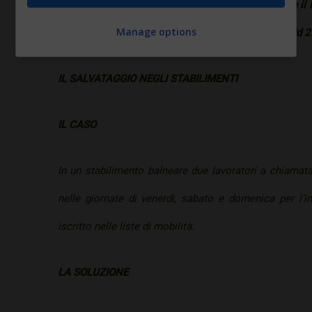
del Ccnl, anche l’impresa appaltatrice può utilizzare il 
Manage options
in albergo secondo il n. 5 della tabella allegata al Rd
IL SALVATAGGIO NEGLI STABILIMENTI
IL CASO
In un stabilimento balneare due lavoratori a chiamata 
nelle giornate di venerdì, sabato e domenica per l’i
iscritto nelle liste di mobilità.
LA SOLUZIONE