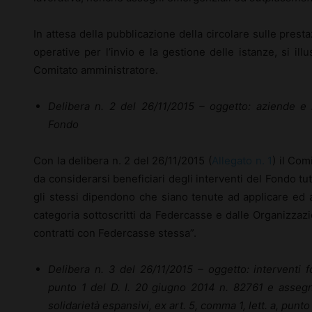
In attesa della pubblicazione della circolare sulle prestaz
operative per l’invio e la gestione delle istanze, si ill
Comitato amministratore.
Delibera n. 2 del 26/11/2015 – oggetto: aziende e la
Fondo
Con la delibera n. 2 del 26/11/2015 (
Allegato n. 1
) il Com
da considerarsi beneficiari degli interventi del Fondo tutt
gli stessi dipendono che siano tenute ad applicare ed app
categoria sottoscritti da Federcasse e dalle Organizzazion
contratti con Federcasse stessa”.
Delibera n. 3 del 26/11/2015 – oggetto: interventi for
punto 1 del D. I. 20 giugno 2014 n. 82761 e assegno
solidarietà espansivi, ex art. 5, comma 1, lett. a, pun