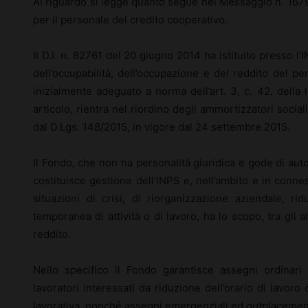
Al riguardo si legge quanto segue nel Messaggio n. 1679/
per il personale del credito cooperativo.
Il D.I. n. 82761 del 20 giugno 2014 ha istituito presso l’
dell’occupabilità, dell’occupazione e del reddito del pe
inizialmente adeguato a norma dell’art. 3, c. 42, della
articolo, rientra nel riordino degli ammortizzatori social
dal D.Lgs. 148/2015, in vigore dal 24 settembre 2015.
Il Fondo, che non ha personalità giuridica e gode di aut
costituisce gestione dell’INPS e, nell’ambito e in conne
situazioni di crisi, di riorganizzazione aziendale, 
temporanea di attività o di lavoro, ha lo scopo, tra gli a
reddito.
Nello specifico il Fondo garantisce assegni ordinari
lavoratori interessati da riduzione dell’orario di lavor
lavorativa, nonché assegni emergenziali ed
outplacemen