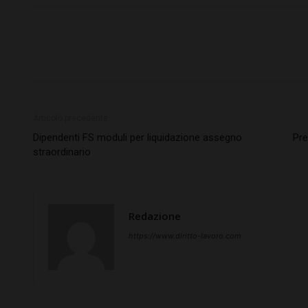
Articolo precedente
Dipendenti FS moduli per liquidazione assegno
Pre
straordinario
Redazione
https://www.diritto-lavoro.com