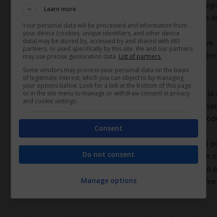
prestazioni, riguardanti i programmi formativi, l’asseg
Learn more
causale di solidarietà espansiva, già deliberate e fruite
Your personal data will be processed and information from
your device (cookies, unique identifiers, and other device
data) may be stored by, accessed by and shared with 681
Per ricorso congiunto alle prestazioni ordinarie deve 
partners, or used specifically by this site. We and our partners
all’art. 7, comma 2 del D.I. 82761/2014 preveda una coin
may use precise geolocation data.
List of partners.
le medesime prestazioni.
Some vendors may process your personal data on the basis
of legitimate interest, which you can object to by managing
your options below. Look for a link at the bottom of this page
Nel caso di ricorso congiunto l’azienda che presenta l
or in the site menu to manage or withdraw consent in privacy
and cookie settings.
casella del “Si” ed indicare con quale prestazione (as
avviene il ricorso congiunto nonché specificare il period
Consent
Le domande di finanziamento per interventi formativi p
Do not consent
effettivamente fruiti, dal giorno successivo alla data in c
quale viene richiesto il finanziamento e comunque non olt
Manage options
dell’accordo se successiva. Il Comitato prende in esam
di presentazione.