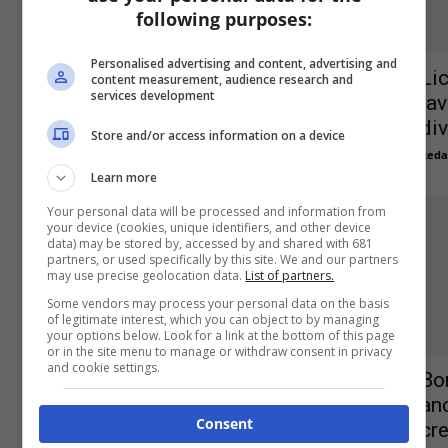
following purposes:
Personalised advertising and content, advertising and
Appalto e somministrazione,
Lic
content measurement, audience research and
services development
l’orientamento dei giudici dopo la
la
sentenza del CdS
di
Store and/or access information on a device
Redazione
-
7 Maggio 2018
Reda
0
Learn more
Your personal data will be processed and information from
your device (cookies, unique identifiers, and other device
data) may be stored by, accessed by and shared with 681
partners, or used specifically by this site. We and our partners
may use precise geolocation data.
List of partners.
Some vendors may process your personal data on the basis
of legitimate interest, which you can object to by managing
Ticket licenziamenti, le istruzioni
your options below. Look for a link at the bottom of this page
INPS in caso di procedura
or in the site menu to manage or withdraw consent in privacy
and cookie settings.
collettiva
Bon
an
Redazione
-
9 Febbraio 2018
0
Consent
cr