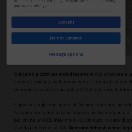
or in the site menu to manage or withdraw consent in privacy
and cookie settings.
Consent
Do not consent
Manage options
Tanti bonus per chi vive da solo – (diritto-lavoro.com)
Chi cambia città per motivi lavorativi
può accedere a un’
spese di trasloco, se la nuova sede si trova ad almeno 1
riservato ai lavoratori assunti dal 2025 con reddito infer
I giovani single con meno di 36 anni potranno accede
l’acquisto della prima casa. L’esenzione dalle imposte di 
per chi ha un ISEE inferiore a 40.000 euro. In caso di a
credito d’imposta sull’IVA.
Non sono richiesti vincoli legat