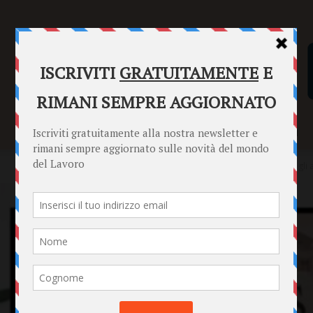
SENTENZE
FORMULARI
PUNTO INFORMAZIONI
Home
News
Ti spettano dei Bonus anche se vivi da solo: tutti gli ai