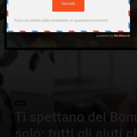
News
Ti spettano dei Bon
solo: tutti gli aiuti