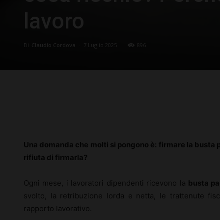
lavoro
Di
Claudio Cordova
-
7 Luglio 2025
896
Facebook
X
Pinterest
Una domanda che molti si pongono è: firmare la busta p
rifiuta di firmarla?
Ogni mese, i lavoratori dipendenti ricevono la
busta p
svolto, la retribuzione lorda e netta, le trattenute fis
rapporto lavorativo.