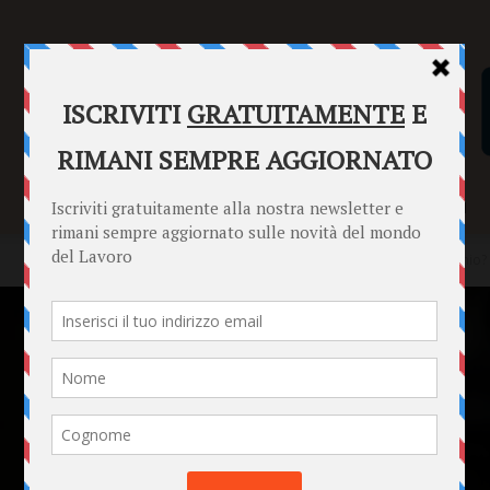
SENTENZE
FORMULARI
PUNTO INFORMAZIONI
Home
News
Non ho firmato le mie buste paga, che cosa rischio? 