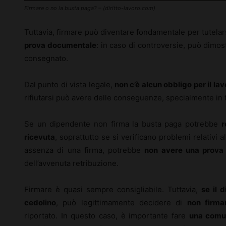
Firmare o no la busta paga? – (diritto-lavoro.com)
Tuttavia, firmare può diventare fondamentale per tutelarsi
prova documentale
: in caso di controversie, può dimos
consegnato.
Dal punto di vista legale,
non c’è alcun obbligo per il la
rifiutarsi può avere delle conseguenze, specialmente in t
Se un dipendente non firma la busta paga potrebbe
r
ricevuta
, soprattutto se si verificano problemi relativi al
assenza di una firma, potrebbe
non avere una prova 
dell’avvenuta retribuzione.
Firmare è quasi sempre consigliabile. Tuttavia,
se il 
cedolino
, può legittimamente decidere di
non firma
riportato. In questo caso, è importante fare
una comun