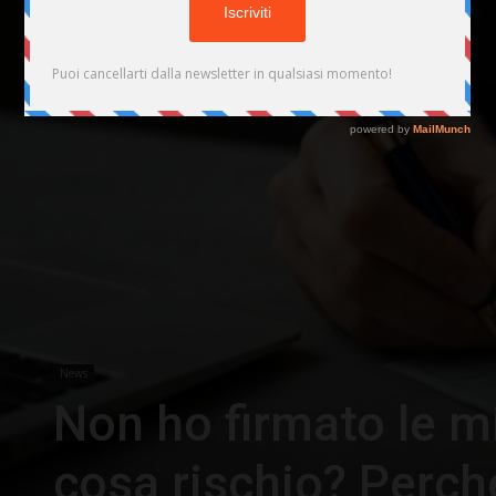
News
Non ho firmato le m
cosa rischio? Perch