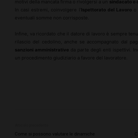
motivi della mancata firma o rivolgersi a un
sindacato o 
In casi estremi, coinvolgere l’
Ispettorato del Lavoro
o 
eventuali somme non corrisposte.
Infine, va ricordato che il datore di lavoro è sempre te
rilascio del cedolino, anche se accompagnato dal pa
sanzioni amministrative
da parte degli enti ispettivi. I
un procedimento giudiziario a favore del lavoratore.
Articolo precedente
Come si possono valutare le dinamiche
C