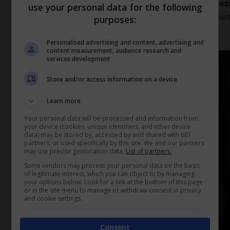
voci riportate. Serve piuttosto a confermare la
rice
use your personal data for the following
significa soltanto che il lavoratore ha ricevuto la b
purposes:
approva ciò che vi è scritto.
Personalised advertising and content, advertising and
content measurement, audience research and
services development
Store and/or access information on a device
Learn more
Your personal data will be processed and information from
your device (cookies, unique identifiers, and other device
data) may be stored by, accessed by and shared with 681
partners, or used specifically by this site. We and our partners
may use precise geolocation data.
List of partners.
Some vendors may process your personal data on the basis
of legitimate interest, which you can object to by managing
your options below. Look for a link at the bottom of this page
or in the site menu to manage or withdraw consent in privacy
and cookie settings.
Consent