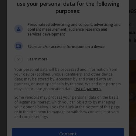
use your personal data for the following
Quanto si può detrarre e le spese amme
purposes:
La detrazione IRPEF è pari al 19% degli interessi p
Personalised advertising and content, advertising and
content measurement, audience research and
annualmente fino a un
massimo di 4000 euro di spesa
services development
760 euro all’anno. Se la cifra spesa per interessi è 
Store and/or access information on a device
proporzionata all’importo effettivo.
Learn more
Your personal data will be processed and information from
your device (cookies, unique identifiers, and other device
data) may be stored by, accessed by and shared with 681
partners, or used specifically by this site. We and our partners
may use precise geolocation data.
List of partners.
Some vendors may process your personal data on the basis
of legitimate interest, which you can object to by managing
your options below. Look for a link at the bottom of this page
or in the site menu to manage or withdraw consent in privacy
and cookie settings.
Consent