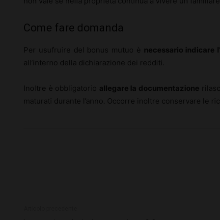
non vale se nella proprietà continua a vivere un familiar
Come fare domanda
Per usufruire del bonus mutuo è
necessario indicare l
all’interno della dichiarazione dei redditi.
Inoltre è obbligatorio
allegare la documentazione
rilasc
maturati durante l’anno. Occorre inoltre conservare le r
Articolo precedente