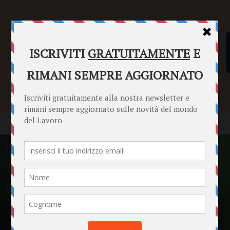
SENTENZE
FORMULARI
PUNTO INFORMAZIONI
Home
News
Ci voleva proprio, 760 euro di Bonus per respirare c