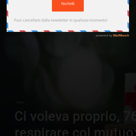
News
Ci voleva proprio, 7
respirare col mutuo: