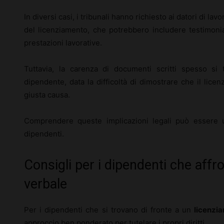
In diversi casi, i tribunali hanno richiesto ai datori di lav
del licenziamento, che potrebbero includere testimoni
prestazioni lavorative.
Tuttavia, la carenza di documenti scritti spesso si 
dipendente, data la difficoltà di dimostrare che il lic
giusta causa.
Comprendere queste implicazioni legali può essere ut
dipendenti.
Consigli per i dipendenti che affr
verbale
Per i dipendenti che si trovano di fronte a un
licenzi
approccio ben ponderato per tutelare i propri diritti.