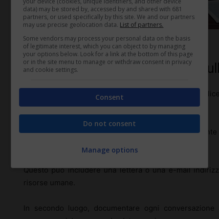
your device (cookies, unique identifiers, and other device
data) may be stored by, accessed by and shared with 681
partners, or used specifically by this site. We and our partners
may use precise geolocation data.
List of partners.
Some vendors may process your personal data on the basis
Come reagire se non si riceve nulla per iscritto (diritto-lavoro.com)
of legitimate interest, which you can object to by managing
your options below. Look for a link at the bottom of this page
or in the site menu to manage or withdraw consent in privacy
Come reagire se non si riceve null
and cookie settings.
Nel caso in cui un dipendente riceva notizia di un l
Consent
scritta
, è importante sapere come procedere.
Do not consent
Innanzitutto, è consigliabile richiedere formalment
licenziamento.
Manage options
Questo può includere una lettera o una e-mail indirizza
risorse umane.
In secondo luogo, documentare ogni conversazione a