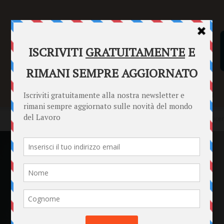
SENTENZE
FORMULARI
PUNTO INFORMAZIONI
Home
Punto Informazioni
Lavoratori
Se il capo ti dice “sei lic