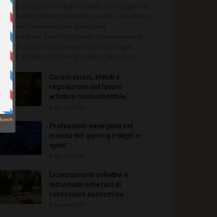
ndacati e scioperi in luoghi simbolici dove leggere le
asformazioni del lavoro e della società. Dai romanzi
litanti del Novecento alla disillusione
ntemporanea, il conflitto sociale diventa materia
rrativa complessa, attraversata da ideologie,
morie e fratture interne alla classe lavoratrice.
Corporazioni, statuti e
regolazione del lavoro
artistico rinascimentale
6 Agosto 2026
Professioni emergenti nel
mondo del gaming e degli e-
sport
6 Agosto 2026
Licenziamenti collettivi e
individuali nelle fasi di
recessione economica
6 Agosto 2026