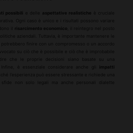
ati possibili
e delle
aspettative realistiche
è cruciale
rativa. Ogni caso è unico e i risultati possono variare
dono il
risarcimento economico
, il reintegro nel posto
politiche aziendali. Tuttavia, è importante mantenere le
asi potrebbero finire con un compromesso o un accordo
avvocato su ciò che è possibile e ciò che è improbabile
tire che le proprie decisioni siano basate su una
. Infine, è essenziale considerare anche gli
impatti
iché l’esperienza può essere stressante e richiede una
 sfide non solo legali ma anche personali dialette