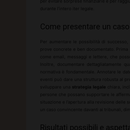
per evitare sorprese finanziarie e per ragg
durante l’intero iter legale.
Come presentare un caso 
Per aumentare le possibilità di successo,
prove concrete e ben documentato. Prima d
come email, messaggi e lettere, che poss
Inoltre, documentare dettagliatamente qu
normativa è fondamentale. Annotare le date
eventi può dare una struttura robusta al pro
sviluppare una
strategia legale
chiara, inc
persone che possano supportare le affermazi
situazione e l’apertura alla revisione delle
un caso convincente davanti ai tribunali, dim
Risultati possibili e aspett