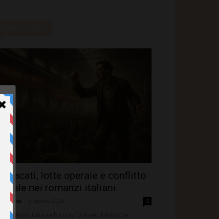
Ultime notizie
indacati, lotte operaie e conflitto
ociale nei romanzi italiani
dazione
-
6 Agosto 2026
0
 narrativa italiana ha trasformato fabbriche,