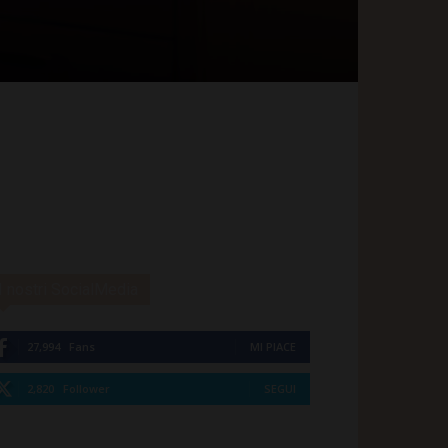
I nostri SocialMedia
27,994
Fans
MI PIACE
2,820
Follower
SEGUI