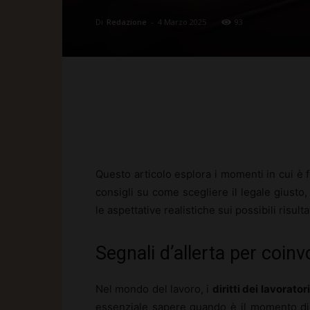
Di
Redazione
-
4 Marzo 2025
93
Facebook
X
Pinte
Questo articolo esplora i momenti in cui è 
consigli su come scegliere il legale giusto, 
le aspettative realistiche sui possibili risult
Segnali d’allerta per coinv
Nel mondo del lavoro, i
diritti dei lavoratori
essenziale sapere quando è il momento di