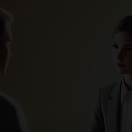
–
Portale
del
Diritto