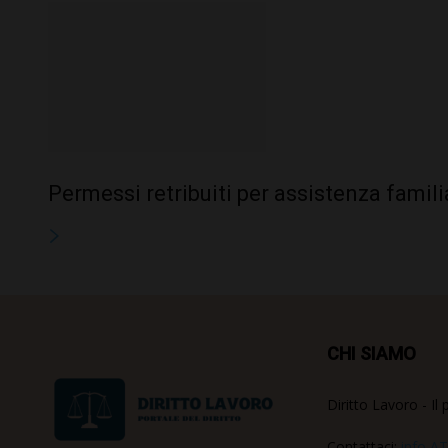
Permessi retribuiti per assistenza fami
CHI SIAMO
Diritto Lavoro - Il 
Contattaci:
info AT