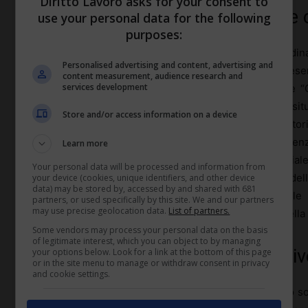
Diritto Lavoro asks for your consent to
Iter burocratico per la richiesta 
use your personal data for the following
purposes:
L’
iter burocratico
per la richiesta del congedo straordin
Personalised advertising and content, advertising and
e amministrativi. Il lavoratore deve innanzitutto pres
content measurement, audience research and
services development
telematico a lui più comodo, selezionando l’opzione 
allegando la documentazione medica attestante la situa
Store and/or access information on a device
necessaria una dichiarazione sostitutiva di atto di notorie
condizione di esclusività e continuatività dell’assisten
Learn more
l’INPS verifica la correttezza formale e sostanzi
Your personal data will be processed and information from
comunicare al lavoratore e al datore di lavoro l’esito del
your device (cookies, unique identifiers, and other device
data) may be stored by, accessed by and shared with 681
in alternativa alla domanda telematica, è possibile 
partners, or used specifically by this site. We and our partners
may use precise geolocation data.
List of partners.
consulenti del lavoro per una gestione più agevole della
Some vendors may process your personal data on the basis
of legitimate interest, which you can object to by managing
Implicazioni finanziarie e lavorativ
your options below. Look for a link at the bottom of this page
or in the site menu to manage or withdraw consent in privacy
and cookie settings.
Le
implicazioni finanziarie
del congedo straordinario so