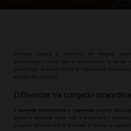
Facebook
X
Pinterest
L’articolo esplora le differenze tra congedo stra
evidenziando i criteri per la concessione, la durata ma
burocratico. Analizza inoltre le implicazioni finanziari
efficace del congedo.
Differenze tra congedo straordin
Il
congedo straordinario
e i
permessi
previsti dalla
Le
sebbene entrambi siano volti a supportare i lavoratori 
congedo straordinario è orientato a fornire un period