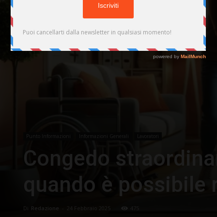
Punto Informazioni
Informazioni Generali
Lavoratori
Congedo straordinar
quando è possibile 
Di
Redazione
-
24 Febbraio 2025
475