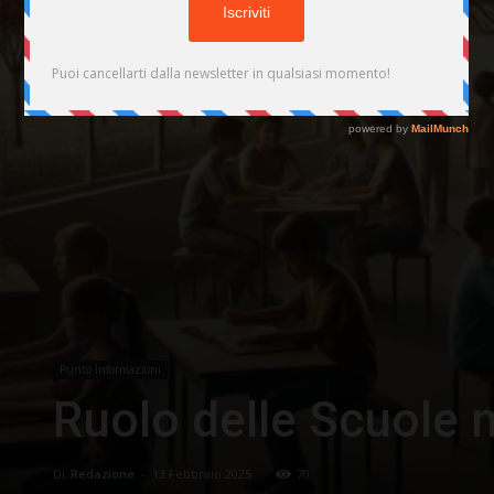
Punto Informazioni
Ruolo delle Scuole 
Di
Redazione
-
13 Febbraio 2025
70