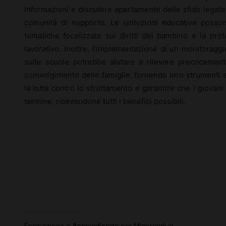
informazioni e discutere apertamente delle sfide legat
comunità di supporto. Le istituzioni educative posso
tematiche focalizzate sui diritti del bambino e la pro
lavorativo. Inoltre, l’implementazione di un monitoragg
sulle scuole potrebbe aiutare a rilevare precocemente 
coinvolgimento delle famiglie, fornendo loro strumenti 
la lotta contro lo sfruttamento e garantire che i giova
termine, ricevendone tutti i benefici possibili.
Articolo precedente
Formazione e Apprendistato per Minorenni in