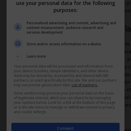
use your personal data for the following
curriculum scolastico degli studenti. Inoltre, le scuole
purposes:
che i diritti degli studenti siano sempre rispettati duran
Personalised advertising and content, advertising and
Vie legali per segnalare abusi di l
content measurement, audience research and
services development
Un’altra dimensione cruciale è l’insegnamento dell
Store and/or access information on a device
combattere il lavoro minorile. Le scuole hanno il dovere d
Learn more
sui diritti legali e sui meccanismi disponibili per d
Your personal data will be processed and information from
educazione civica, i giovani possono essere istruiti su
your device (cookies, unique identifiers, and other device
le istituzioni possono supportarli in situazioni di 
data) may be stored by, accessed by and shared with 681
partners, or used specifically by this site. We and our partners
organizzazioni non governative che operano nel settore 
may use precise geolocation data.
List of partners.
creando reti di supporto per coloro che subiscono lo s
Some vendors may process your personal data on the basis
ricorrendo a specialisti del diritto durante le ore di lez
of legitimate interest, which you can object to by managing
your options below. Look for a link at the bottom of this page
gli studenti con le conoscenze necessarie per affrontare 
or in the site menu to manage or withdraw consent in privacy
and cookie settings.
per non tollerare lo sfruttamento nel silenzio.
Consent
Programmi di orientamento al lav