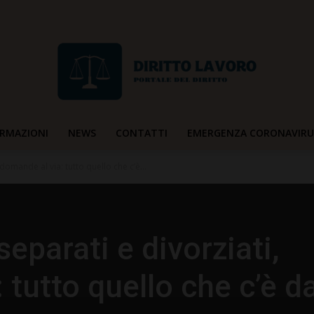
RMAZIONI
NEWS
CONTATTI
EMERGENZA CORONAVIRU
Diritto
domande al via: tutto quello che c’è...
eparati e divorziati,
Lavoro
 tutto quello che c’è d