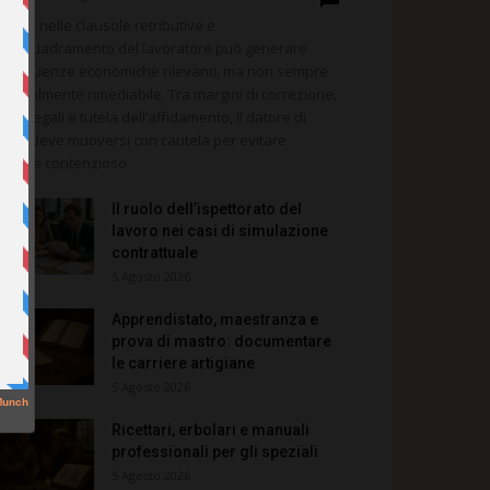
errore nelle clausole retributive e
ll’inquadramento del lavoratore può generare
nseguenze economiche rilevanti, ma non sempre
agevolmente rimediabile. Tra margini di correzione,
ncoli legali e tutela dell’affidamento, il datore di
voro deve muoversi con cautela per evitare
teriore contenzioso.
Il ruolo dell’ispettorato del
lavoro nei casi di simulazione
contrattuale
5 Agosto 2026
Apprendistato, maestranza e
prova di mastro: documentare
le carriere artigiane
5 Agosto 2026
Ricettari, erbolari e manuali
professionali per gli speziali
5 Agosto 2026