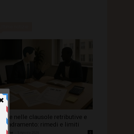
Ultime notizie
rrore nelle clausole retributive e
nquadramento: rimedi e limiti
dazione
-
5 Agosto 2026
0