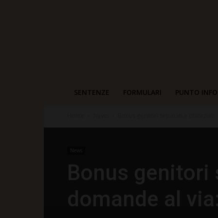
SENTENZE
FORMULARI
PUNTO INFO
Home
News
Bonus genitori separati e divorziati, 
News
Bonus genitori s
domande al via: