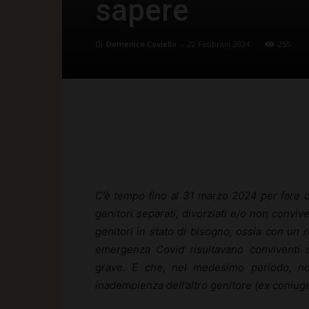
sapere
Di
Domenico Coviello
-
22 Febbraio 2024
255
Facebook
X
Pinte
C’è tempo fino al 31 marzo 2024 per fare d
genitori separati, divorziati e/o non convive
genitori in stato di bisogno, ossia con un 
emergenza Covid risultavano conviventi c
grave. E che, nel medesimo periodo, no
inadempienza dell’altro genitore (ex coniug