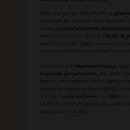
Dopo il picco del 2016 (78,2%) la
propor
prossimità del valore di inizio decennio 
tornati ai
numeri precedenti alla pandemia
matrimoni son stati 180.416,
l’86,3% in p
pandemica, molte coppie avevano rinviato
recuperare quanto perso nell’anno precedente 
L’Istat rileva che
i matrimoni religiosi
, quasi
al periodo pre-pandemico
. Nei primi nov
aumento dei matrimoni (+4,8% rispetto all
crescita dei matrimoni civili (+10,8%). Cre
142.394 i
primi matrimoni
nel
2021
, pi
24.380 le nozze con almeno uno sposo stran
stesso sesso (+39,6%).