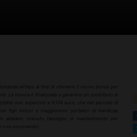
–
Portale
rest
WhatsApp
omanda all’Inps al fine di ottenere il nuovo bonus per
del
nti. La misura è finalizzata a garantire un contributo ai
reddito non superiore a 8.174 euro, che nel periodo di
on figli minori o maggiorenni portatori di handicap
n abbiano ricevuto l’assegno di mantenimento per
e o ex convivente).
Diritto