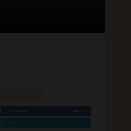
I nostri SocialMedia
27,994
Fans
MI PIACE
2,820
Follower
SEGUI