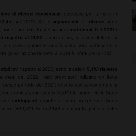
zione
di
divorzi consensuali
decresce per tornare in
(72,4% nel 2010). Se le
separazioni
e i
divorzi
sono
, non si può dire lo stesso per i
matrimoni
. Nel
2021
i
iù rispetto al 2020
, anno in cui, a causa della crisi
 le nozze. L’aumento non è stato però sufficiente a
(la variazione rispetto al 2019 è infatti pari a -2%).
 triplicati rispetto al 2020, sono
in calo (-5,1%) rispetto
e mesi del 2022 i dati provvisori indicano un lieve
o stesso periodo del 2021) dovuto esclusivamente alla
scono in misura marcata (+32,0%) le unioni civili. Sono
ù che
raddoppiati
rispetto all’anno precedente. Sono
iero (+29,5%). Sono 2.148 le unioni tra partner dello