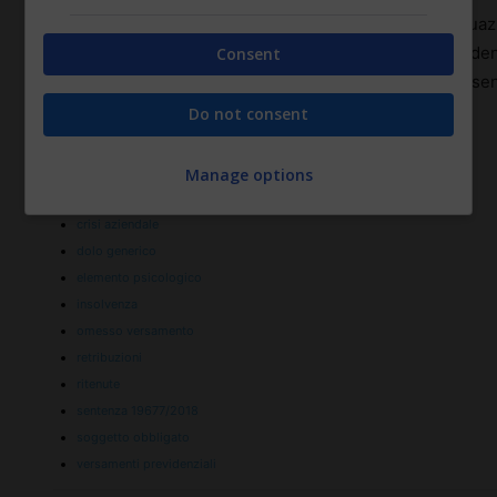
Inoltre, quando l’imprenditore, in presenza di una situaz
preferenza al pagamento degli emolumenti ai dipendent
Consent
ritenute, non può addurre a propria discolpa l’assen
ricorrendo in ogni caso il dolo generico.
Do not consent
Manage options
TAGS
crisi aziendale
dolo generico
elemento psicologico
insolvenza
omesso versamento
retribuzioni
ritenute
sentenza 19677/2018
soggetto obbligato
versamenti previdenziali