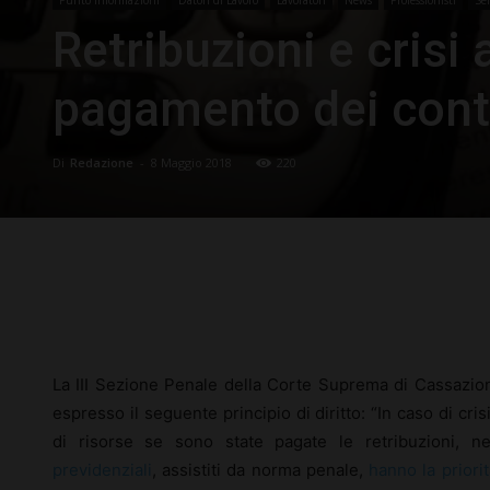
Retribuzioni e crisi 
pagamento dei cont
Di
Redazione
-
8 Maggio 2018
220
Facebook
X
Pinterest
La III Sezione Penale della Corte Suprema di Cassazio
espresso il seguente principio di diritto: “In caso di cri
di risorse se sono state pagate le retribuzioni, ne
previdenziali
, assistiti da norma penale,
hanno la priorit