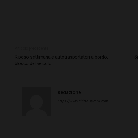
Articolo precedente
Riposo settimanale autotrasportatori a bordo,
S
blocco del veicolo
Redazione
https://www.diritto-lavoro.com