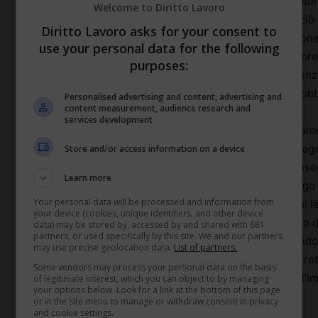
al momento di corrispondere le retribuzioni ai lavorat
Welcome to Diritto Lavoro
all’obbligo del versamento delle ritenute, anche se ciò 
Diritto Lavoro asks for your consent to
delle retribuzioni medesime. Ha ricordato la Cassazione 
use your personal data for the following
quanto debitore delle retribuzioni nei confronti dei pre
purposes:
detrarre dalle stesse l’importo delle ritenute assistenz
corrisponderlo all’Erario quale sostituto del soggetto obb
Personalised advertising and content, advertising and
content measurement, audience research and
services development
In questo senso il sostituto adempie contemporaneame
altrui: di qui la conseguenza di ritenerlo vincolato al pag
Store and/or access information on a device
cui è vincolato al pagamento delle retribuzioni. Di conseg
Learn more
sostituto, dovendo questi adempiere al proprio obbligo d
Your personal data will be processed and information from
come adempie a quello di pagare le retribuzioni di cui le
your device (cookies, unique identifiers, and other device
è perciò, ritenuto che anche il sopravvenuto fallimento de
data) may be stored by, accessed by and shared with 681
partners, or used specifically by this site. We and our partners
precedente omesso versamento delle ritenute, essendo ob
may use precise geolocation data.
List of partners.
risorse esistenti all’atto della corresponsione delle r
Some vendors may process your personal data on the basis
proprio obbligo, anche se ciò dovesse comportare l’imp
of legitimate interest, which you can object to by managing
your options below. Look for a link at the bottom of this page
intero ammontare.
or in the site menu to manage or withdraw consent in privacy
and cookie settings.