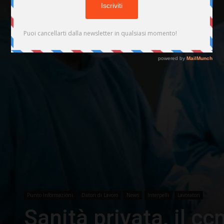
Punto Informazioni
Datori di Lavoro
News
Interpelli
Lavoratori
Sanità privata, il cc