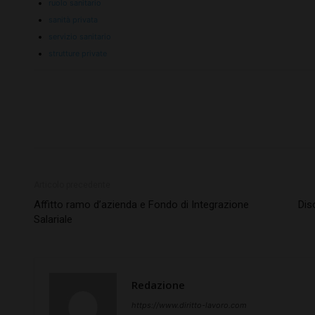
ruolo sanitario
sanità privata
servizio sanitario
strutture private
Articolo precedente
Affitto ramo d’azienda e Fondo di Integrazione
Dis
Salariale
Redazione
https://www.diritto-lavoro.com