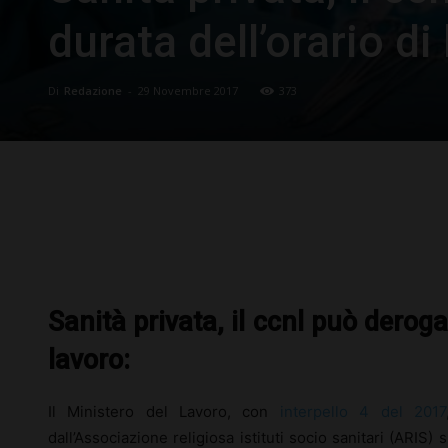
durata dell’orario di
Di
Redazione
-
29 Novembre 2017
373
Facebook
X
Pinterest
Sanità privata, il ccnl può derogar
lavoro:
Il Ministero del Lavoro, con
interpello 4 del 2017
dall’Associazione religiosa istituti socio sanitari (ARIS) s