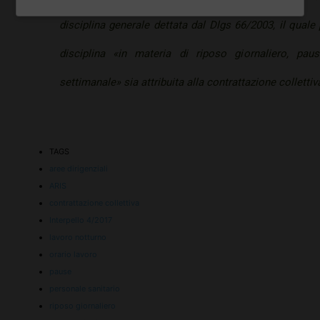
disciplina generale dettata dal Dlgs 66/2003, il quale
disciplina «in materia di riposo giornaliero, pa
settimanale» sia attribuita alla contrattazione collettiv
TAGS
aree dirigenziali
ARIS
contrattazione collettiva
Interpello 4/2017
lavoro notturno
orario lavoro
pause
personale sanitario
riposo giornaliero