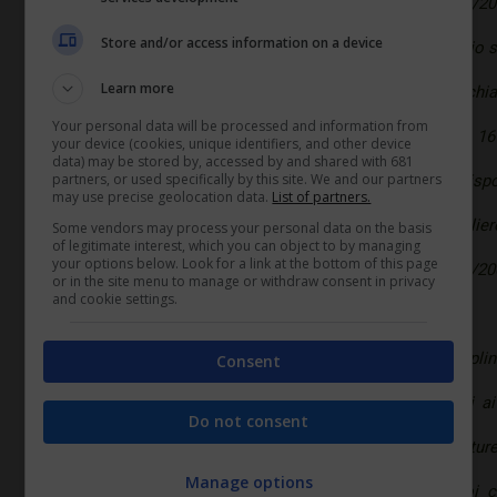
che le disposizioni degli articoli 4 e 7 del Dlgs 66/2
Store and/or access information on a device
aree dirigenziali degli enti e delle aziende del servizio 
Learn more
Ebbene, entrambe le norme derogatorie appena richia
Your personal data will be processed and information from
dal 25 novembre 2015, dall’articolo 14 della legge 161
your device (cookies, unique identifiers, and other device
data) may be stored by, accessed by and shared with 681
partners, or used specifically by this site. We and our partners
more del rinnovo dei contratti collettivi vigenti, le disp
may use precise geolocation data.
List of partners.
settimanale dell’orario di lavoro e di riposo giornalie
Some vendors may process your personal data on the basis
of legitimate interest, which you can object to by managing
your options below. Look for a link at the bottom of this page
bis, del Dlgs 66/2003 e dell’articolo 41 del Dl 112/2
or in the site menu to manage or withdraw consent in privacy
and cookie settings.
effetto dallo stesso 25 novembre 2015.
In tale quadro il ministero osserva che la discipli
Consent
riguarda esclusivamente «i lavoratori appartenenti ai 
Do not consent
senza riferirsi al personale sanitario delle struttur
Manage options
l’abrogazione non ha prodotto effetti, e nei suoi c