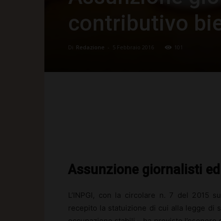
contributivo bi
Di
Redazione
-
5 Febbraio 2016
101
Facebook
X
Pinte
Assunzione giornalisti ed
L’INPGI, con la circolare n. 7 del 2015 s
recepito la statuizione di cui alla legge di
occupazione stabili – ha previsto l’esonero c