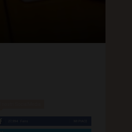
I nostri SocialMedia
27,994
Fans
MI PIACE