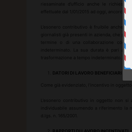
riesaminate d’ufficio anche le richieste
effettuate dal 1/01/2015 ad oggi, ancorché r
L’esonero contributivo è fruibile anche da
giornalisti già presenti in azienda, che pro
termine o di una collaborazione coordi
indeterminato. La sua durata è pari a tr
trasformazione a tempo indeterminato.
DATORI DI LAVORO BENEFICIARI DE
Come già evidenziato, l’incentivo in oggetto è
L’esonero contributivo in oggetto non si 
individuabile assumendo a riferimento la no
d.lgs. n. 165/2001.
RAPPORTI DI LAVORO INCENTIVATI.