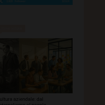
2,820
Follower
SEGUI
Ultime notizie
ultura aziendale: dal