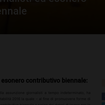
ennale
rest
WhatsApp
 esonero contributivo biennale:
ulla assunzione giornalisti a tempo indeterminato, ha
 stabilità 2016 la quale – al fine di promuovere forme di
ontributivo biennale a carico dei datori di lavoro per le