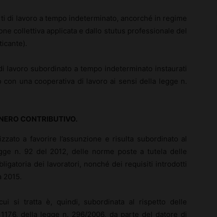
orti di lavoro a tempo indeterminato, ancorché in regime
one collettiva applicata e dallo stutus professionale del
ticante).
 di lavoro subordinato a tempo indeterminato instaurati
o con una cooperativa di lavoro ai sensi della legge n.
ONERO CONTRIBUTIVO.
nalizzato a favorire l’assunzione e risulta subordinato al
legge n. 92 del 2012, delle norme poste a tutela delle
ligatoria dei lavoratori, nonché dei requisiti introdotti
à 2015.
cui si tratta è, quindi, subordinata al rispetto delle
e 1176, della legge n. 296/2006, da parte del datore di