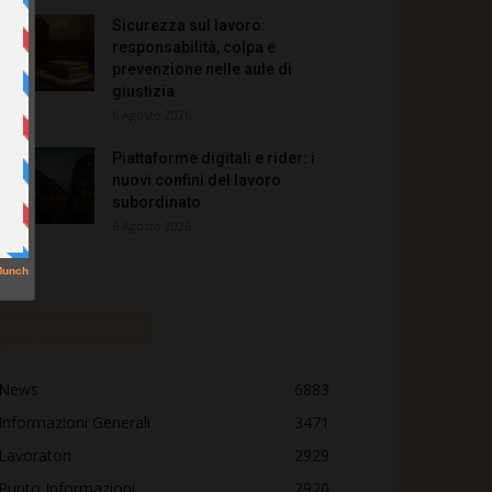
Sicurezza sul lavoro:
responsabilità, colpa e
prevenzione nelle aule di
giustizia
6 Agosto 2026
Piattaforme digitali e rider: i
nuovi confini del lavoro
subordinato
6 Agosto 2026
Categorie popolari
News
6883
Informazioni Generali
3471
Lavoratori
2929
Punto Informazioni
2920