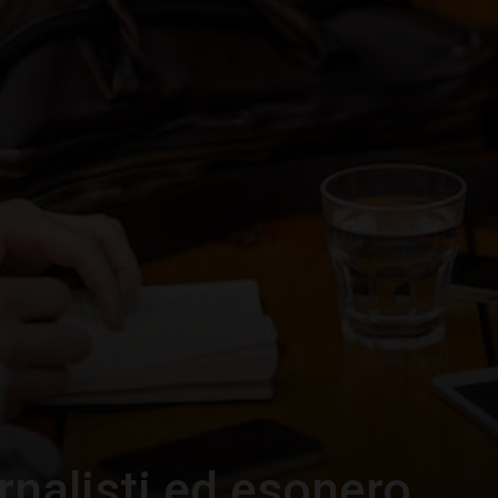
–
Portale
del
Diritto
nalisti ed esonero