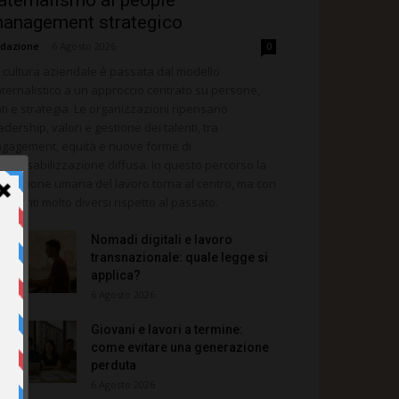
aternalismo al people
anagement strategico
dazione
-
6 Agosto 2026
0
 cultura aziendale è passata dal modello
ternalistico a un approccio centrato su persone,
ti e strategia. Le organizzazioni ripensano
adership, valori e gestione dei talenti, tra
gagement, equità e nuove forme di
sponsabilizzazione diffusa. In questo percorso la
mensione umana del lavoro torna al centro, ma con
rumenti molto diversi rispetto al passato.
Nomadi digitali e lavoro
transnazionale: quale legge si
applica?
6 Agosto 2026
Giovani e lavori a termine:
come evitare una generazione
perduta
6 Agosto 2026