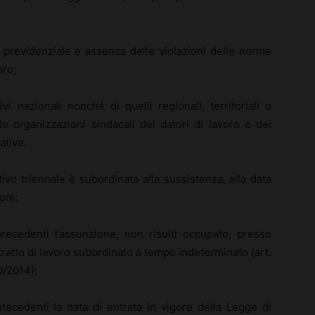
e previdenziale e assenza delle violazioni delle norme
oro;
ivi nazionali nonché di quelli regionali, territoriali o
alle organizzazioni sindacali dei datori di lavoro e dei
ative.
utivo triennale è subordinata alla sussistenza, alla data
oni:
precedenti l’assunzione, non risulti occupato, presso
ntratto di lavoro subordinato a tempo indeterminato (art.
0/2014);
ntecedenti la data di entrata in vigore della Legge di