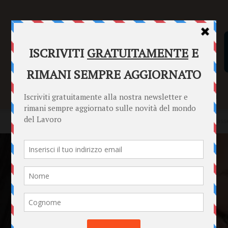
SENTENZE
FORMULARI
PUNTO INFORMAZIONI
Home
Punto Informazioni
Lavoratori
Corresponsione dell’asse