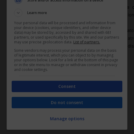
Store and/or access information on a device
Gli stessi livelli di reddito avranno validità per la 
Learn more
settimanali, quattordicinali e quindicinali della prestazio
Your personal data will be processed and information from
your device (cookies, unique identifiers, and other device
Le Sedi sono invitate a portare a conoscenza dei datori
data) may be stored by, accessed by and shared with 681
partners, or used specifically by this site. We and our partners
categoria, dei consulenti del lavoro e degli Enti di Patr
may use precise geolocation data.
List of partners.
contenuto della presente circolare, che dovrà essere dist
Some vendors may process your personal data on the basis
of legitimate interest, which you can object to by managing
your options below. Look for a link at the bottom of this page
(Fonte: INPS)
or in the site menu to manage or withdraw consent in privacy
and cookie settings.
TAGS
Consent
assegno
Circolare n. 109/2015
Do not consent
importi mensili
inps
Manage options
livelli reddituali
nuclei familiari