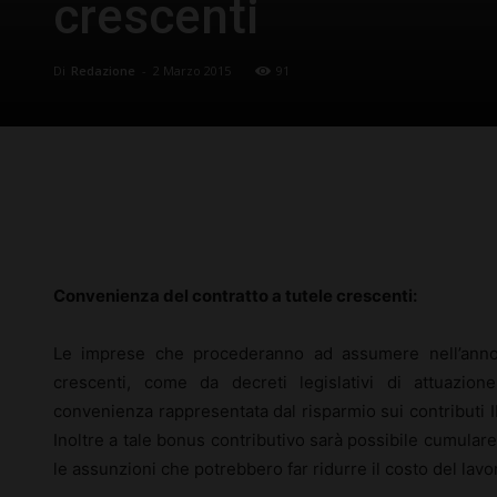
crescenti
Di
Redazione
-
2 Marzo 2015
91
Facebook
X
Pinterest
Convenienza del contratto a tutele crescenti:
Le imprese che procederanno ad assumere nell’anno 
crescenti, come da decreti legislativi di attuazio
convenienza rappresentata dal risparmio sui contributi 
Inoltre a tale bonus contributivo sarà possibile cumulare
le assunzioni che potrebbero far ridurre il costo del lavor