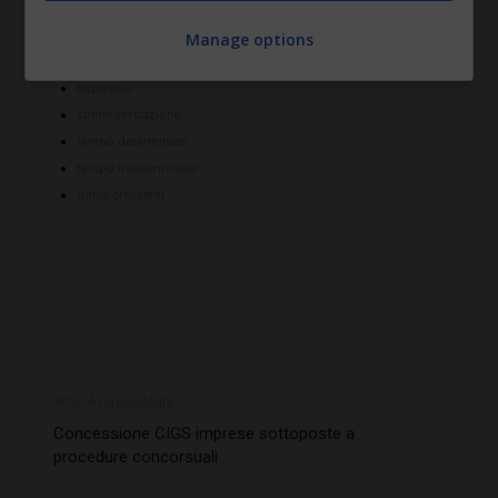
liste di mobilità
NASpI
Manage options
risarcimento economico
risparmio
somministrazione
tempo determinato
tempo indeterminato
tutele crescenti
Articolo precedente
Concessione CIGS imprese sottoposte a
procedure concorsuali