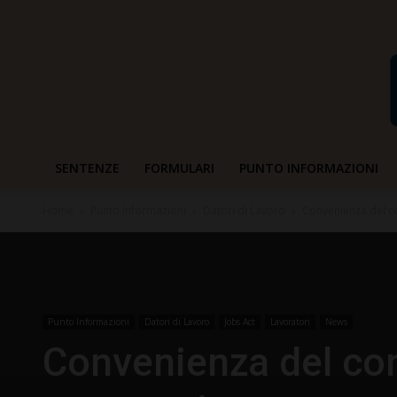
SENTENZE
FORMULARI
PUNTO INFORMAZIONI
Home
Punto Informazioni
Datori di Lavoro
Convenienza del co
Punto Informazioni
Datori di Lavoro
Jobs Act
Lavoratori
News
Convenienza del con