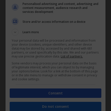
Personalised advertising and content, advertising and
lavoratori disabili;
content measurement, audience research and
services development
assunzione di giovani genitori.
Store and/or access information on a device
Learn more
TAGS
Your personal data will be processed and information from
apprendista
your device (cookies, unique identifiers, and other device
apprendistato
data) may be stored by, accessed by and shared with 681
partners, or used specifically by this site. We and our partners
benefici cumulabili
may use precise geolocation data.
List of partners.
bonus contributivo
Some vendors may process your personal data on the basis
contributi INPS
of legitimate interest, which you can object to by managing
your options below. Look for a link at the bottom of this page
garanzia giovani
or in the site menu to manage or withdraw consent in privacy
giovani genitori
and cookie settings.
incentivare le assunzioni
jobs act
Consent
lavoratori agricoli
lavoratori disabili
Do not consent
Legge di Stabilità 2015