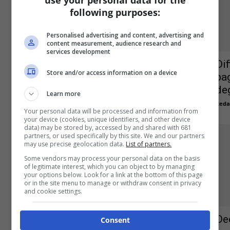
use your personal data for the
following purposes:
Personalised advertising and content, advertising and
content measurement, audience research and
services development
Brexit, le istruzioni operative INPS
Dif
Store and/or access information on a device
sulle pensioni ed altre indennità
pa
deg
Redazione
-
4 Febbraio 2020
0
Learn more
Reda
Your personal data will be processed and information from
your device (cookies, unique identifiers, and other device
data) may be stored by, accessed by and shared with 681
partners, or used specifically by this site. We and our partners
may use precise geolocation data.
List of partners.
Some vendors may process your personal data on the basis
of legitimate interest, which you can object to by managing
your options below. Look for a link at the bottom of this page
or in the site menu to manage or withdraw consent in privacy
and cookie settings.
Collaboratori abituali, stop ai
contributi se la malattia supera 60
De
Consent
giorni