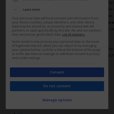
Più precisamente, a far data dall’entrata in vigore dell
nel procedimento di liquidazione dell’assegno mensile di
Learn more
1971, sarà riconosciuto il diritto a tale prestazio
Your personal data will be processed and information from
richiedente svolga un’attività lavorativa il cui reddito 
your device (cookies, unique identifiers, and other device
data) may be stored by, accessed by and shared with 681
come previsto dall’articolo 14-septies del decreto-
partners, or used specifically by this site. We and our partners
may use precise geolocation data.
List of partners.
modificazioni, dalla legge n. 33 del 1980.
Some vendors may process your personal data on the basis
of legitimate interest, which you can object to by managing
Le domande di prestazione presentate e non accolte 
your options below. Look for a link at the bottom of this page
or in the site menu to manage or withdraw consent in privacy
citato messaggio n. 3495/2021 saranno riesaminate d’uffi
and cookie settings.
previsti dalla nuova disposizione normativa.
Consent
(Fonte: INPS)
Do not consent
TAGS
Manage options
assegno mensile
inattività lavorativa
inps