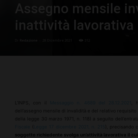
Assegno mensile inv
inattività lavorativa
Di
Redazione
-
28 Dicembre 2021
312
Facebook
X
Pinterest
L’INPS, con il
Messaggio n. 4689 del 28.12.2021
, 
dell’assegno mensile di invalidità e del relativo requisito di
della legge 30 marzo 1971, n. 118) a seguito dell’entrat
Fiscale
(
Legge 17 dicembre 2021, n. 215
), precisando 
soggetto richiedente svolga un’attività lavorativa il cu