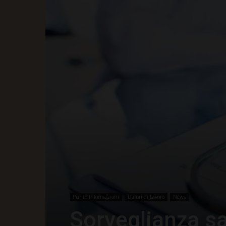
Punto Informazioni
Datori di Lavoro
News
Sorveglianza san