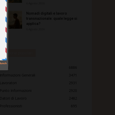
6 Agosto 2026
Nomadi digitali e lavoro
transnazionale: quale legge si
applica?
6 Agosto 2026
Categorie popolari
News
6886
Informazioni Generali
3471
Lavoratori
2931
Punto Informazioni
2920
Datori di Lavoro
2482
Professionisti
695