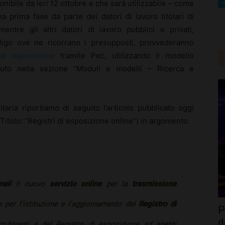
onibile da ieri 12 ottobre e che sarà utilizzabile – come
na prima fase da parte dei datori di lavoro titolari di
 mentre gli altri datori di lavoro pubblici e privati,
igo ove ne ricorrano i presupposti, provvederanno
di esposizione
tramite Pec, utilizzando il modello
Istituto nella sezione “Moduli e modelli – Ricerca e
taria riportiamo di seguito l’articolo pubblicato oggi
 Titolo: “Registri di esposizione online”) in argomento.
nail
il nuovo
servizio online
per la
trasmissione
e per l’istituzione e l’aggiornamento del
Registro di
P
d
mutageni e del Registro di esposizione ad agenti