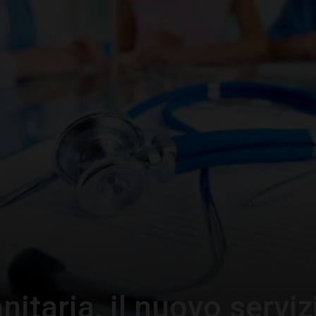
–
Portale
del
Diritto
itaria, il nuovo serviz