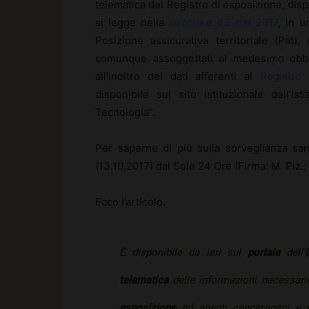
telematica del Registro di esposizione, disp
si legge nella
circolare 43 del 2017
, in u
Posizione assicurativa territoriale (Pat),
comunque assoggettati al medesimo obbl
all’inoltro dei dati afferenti al
Registro 
disponibile sul sito istituzionale dell’
Tecnologia”.
Per saperne di più sulla sorveglianza sani
(13.10.2017) dal Sole 24 Ore (Firma: M. Piz.;
Ecco l’articolo.
È disponibile da ieri sul
portale
dell’
I
telematica
delle informazioni necessari
esposizione
ad agenti cancerogeni e 