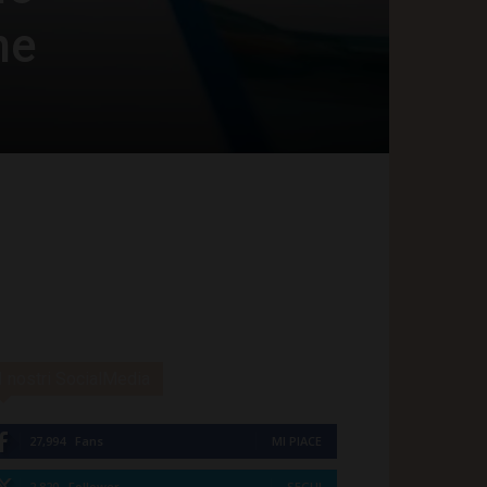
ne
I nostri SocialMedia
27,994
Fans
MI PIACE
2,820
Follower
SEGUI