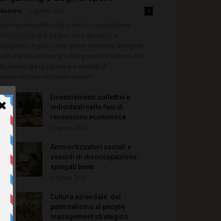
dazione
-
6 Agosto 2026
0
 gaming competitivo ha creato un ecosistema
ofessionale che va ben oltre giocatori e
iluppatori. Figure come game economy designer,
ach e analyst stanno ridisegnando il settore, tra
ti, psicologia di squadra e modelli di
netizzazione più responsabili.
Licenziamenti collettivi e
individuali nelle fasi di
recessione economica
6 Agosto 2026
Ammortizzatori sociali e
sussidi di disoccupazione
spiegati bene
6 Agosto 2026
Cultura aziendale: dal
paternalismo al people
management strategico