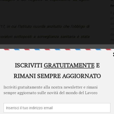
Re
Il
pr
sv
17, in cui l’Istituto ricorda anzitutto che l’obbligo di
co
da
voratori sottoposti a sorveglianza sanitaria è stata
mo
gs 81/08 e successive modificazioni dopo l’entrata in
Welcome to Diritto Lavoro
e per le prevenzione nei luoghi di lavoro (Sinp), in
Diritto Lavoro asks for your consent to use your
personal data for the following purposes:
 differita al 12 ottobre 2017.
Personalised advertising and content, advertising and content
measurement, audience research and services development
 disponibile soltanto per i datori di lavoro o loro
Store and/or access information on a device
territoriale (Pat), mentre gli altri datori di lavoro,
Learn more
 inviando i dati relativi ai lavoratori tramite pec,
Your personal data will be processed and information from your device