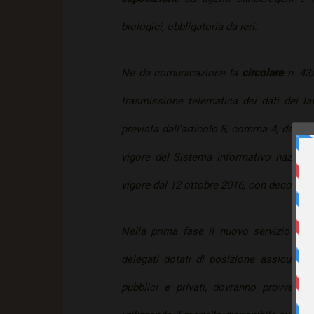
biologici, obbligatoria da ieri.
Ne dà comunicazione la
circolare
n. 43/
trasmissione telematica dei dati dei la
prevista dall’articolo 8, comma 4, del dl
vigore del Sistema informativo nazional
vigore dal 12 ottobre 2016, con decorrenza
Nella prima fase il nuovo servizio sarà
delegati dotati di posizione assicurativa 
pubblici e privati, dovranno provvedere