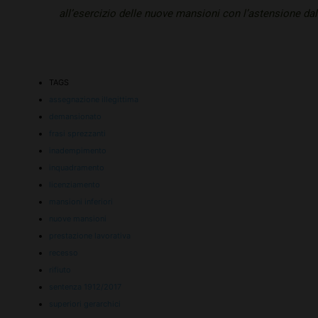
all’esercizio delle nuove mansioni con l’astensione dal
TAGS
assegnazione illegittima
demansionato
frasi sprezzanti
inadempimento
inquadramento
licenziamento
mansioni inferiori
nuove mansioni
prestazione lavorativa
recesso
rifiuto
sentenza 1912/2017
superiori gerarchici