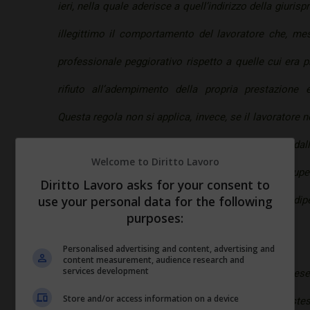
ieri, nella quale aderisce a quell’indirizzo della giuri
illegittimo il comportamento del lavoratore che, me
professionale peggiorativo rispetto a quelle cui era
rifiuto all’adempimento della propria prestazione 
Questa regola non si applica, invece, se il lavoratore no
nuove mansioni, ma ha fatto seguire tale iniziativa da
Welcome to Diritto Lavoro
di frasi sprezzanti e minacciose nei confronti dei super
Diritto Lavoro asks for your consent to
use your personal data for the following
Corte, è da convalidare il licenziamento irrogato al dip
purposes:
i nuovi compiti.
Personalised advertising and content, advertising and
content measurement, audience research and
services development
La Cassazione aggiunge che il lavoratore, se si prese
Store and/or access information on a device
all’eccezione di inadempimento e resta, per ciò ste