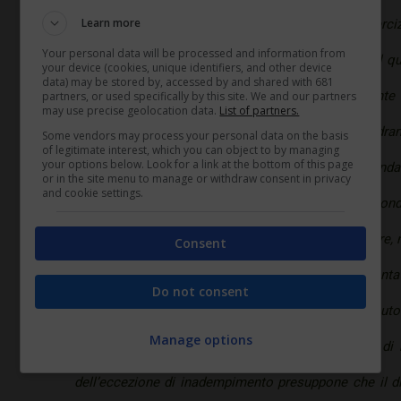
Learn more
lavorativa assegnata dal datore di lavoro nell’eserciz
Your personal data will be processed and information from
modificare il contenuto delle mansioni. Il caso sul q
your device (cookies, unique identifiers, and other device
data) may be stored by, accessed by and shared with 681
Corte era relativo al licenziamento di un dipendente c
partners, or used specifically by this site. We and our partners
may use precise geolocation data.
List of partners.
inferiori rispetto a quelle della qualifica d’inquadr
Some vendors may process your personal data on the basis
of legitimate interest, which you can object to by managing
your options below. Look for a link at the bottom of this page
lavoro rifiutandosi a più riprese di assecondar
or in the site menu to manage or withdraw consent in privacy
and cookie settings.
accompagnando tale sua iniziativa con una condo
Cassazione valorizza la circostanza che il lavoratore, 
Consent
dequalificanti mansioni, si era comunque presentato
Do not consent
secondo la Corte, ha vanificato l’esercizio dell’auto
Manage options
altrimenti legittimato per effetto dell’attribuzione di
dell’eccezione di inadempimento presuppone che il di