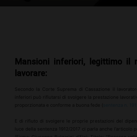
Facebook
X
Pinterest
Mansioni inferiori, legittimo il 
lavorare:
Secondo la Corte Suprema di Cassazione il lavorator
inferiori può rifiutarsi di svolgere la prestazione lavora
proporzionata e conforme a buona fede (
sentenza n. 191
E di rifiuto di svolgere le proprie prestazioni del dipe
luce della sentenza 1912/2017 ci parla anche l’articolo 
(Firma: Giuseppe Bulgarini d’Elci; Titolo: “Recesso vali