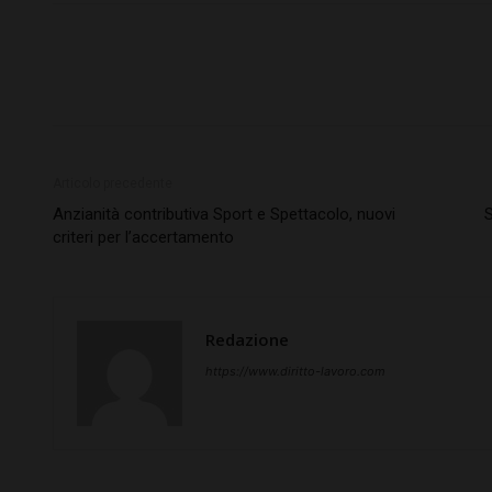
Articolo precedente
Anzianità contributiva Sport e Spettacolo, nuovi
S
criteri per l’accertamento
Redazione
https://www.diritto-lavoro.com