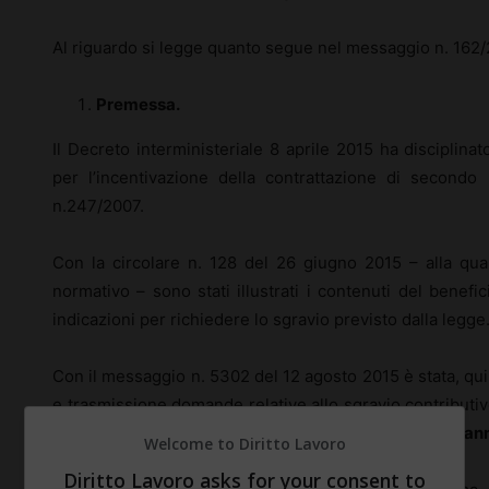
Al riguardo si legge quanto segue nel messaggio n. 162/
Premessa.
Il Decreto interministeriale 8 aprile 2015 ha disciplinat
per l’incentivazione della contrattazione di secondo l
n.247/2007.
Con la circolare n. 128 del 26 giugno 2015 – alla qual
normativo – sono stati illustrati i contenuti del benefici
indicazioni per richiedere lo sgravio previsto dalla legge
Con il messaggio n. 5302 del 12 agosto 2015 è stata, quin
e trasmissione domande relative allo sgravio contributiv
di secondo livello, riferito agli
importi corrisposti nell’a
Welcome to Diritto Lavoro
Diritto Lavoro asks for your consent to