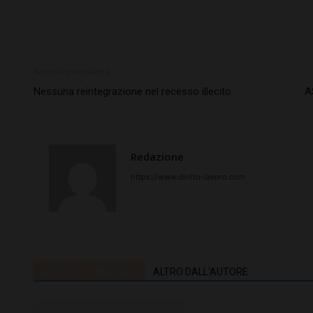
Articolo precedente
Nessuna reintegrazione nel recesso illecito
A
Redazione
https://www.diritto-lavoro.com
ARTICOLI CORRELATI
ALTRO DALL'AUTORE