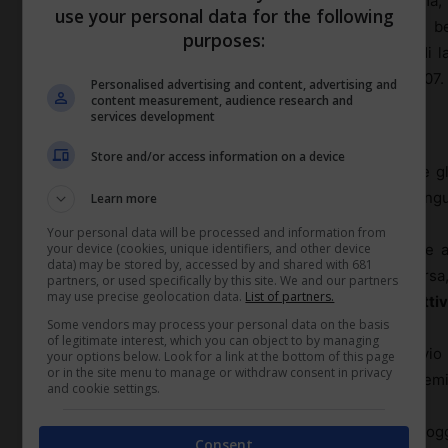
Portate a termine le operazioni richieste dalla norma,
use your personal data for the following
aziende ed intermediari l’avvenuta ammissione al b
purposes:
illustrano, quindi, le modalità operative che i datori d
fruizione del beneficio contributivo ex lege n. 247/2007.
Personalised advertising and content, advertising and
content measurement, audience research and
services development
Generalità.
Store and/or access information on a device
Con riguardo all’entità dello sgravio, si premette che 
costituiscono la misura massima dell’agevolazione congu
Learn more
Your personal data will be processed and information from
your device (cookies, unique identifiers, and other device
Ove – infatti – le aziende, per motivazioni connesse al
data) may be stored by, accessed by and shared with 681
secondo livello ovvero per cause varie di natura diversa, 
partners, or used specifically by this site. We and our partners
may use precise geolocation data.
List of partners.
conguaglio dovrà limitarsi alla quota di beneficio
effetti
Some vendors may process your personal data on the basis
of legitimate interest, which you can object to by managing
Si precisa, altresì, che – per il calcolo dello sgrav
your options below. Look for a link at the bottom of this page
or in the site menu to manage or withdraw consent in privacy
l’aliquota in vigore nel mese di corresponsione del premi
and cookie settings.
Si ricorda, inoltre, che la fruizione del beneficio sogg
Consent