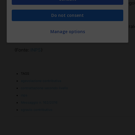
comma 1175, della legge n. 296/2006 in materia di regola
economica degli accordi e contratti collettivi.
Do not consent
Si rinvia per il resto delle informazioni al testo integra
Manage options
allegato (
Allegato n. 1
) consultabili cliccando sui link.
(Fonte:
INPS
)
TAGS
agevolazione contributiva
contrattazione secondo livello
inps
Messaggio n. 162/2016
sgravio contributivo