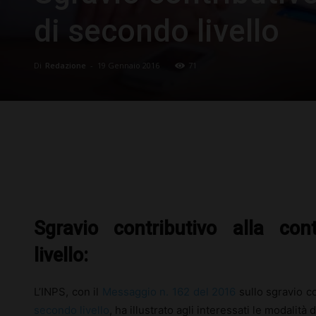
di secondo livello
Di
Redazione
-
19 Gennaio 2016
71
Facebook
X
Pinterest
Sgravio contributivo alla con
livello:
L’INPS, con il
Messaggio n. 162 del 2016
sullo sgravio co
secondo livello
, ha illustrato agli interessati le modalità 