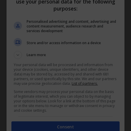
use your personal data for the following
purposes:
(Fonte: Gazzetta Ufficiale)
Personalised advertising and content, advertising and
content measurement, audience research and
services development
Store and/or access information on a device
TAGS
Learn more
Accordo di sicurezza
Your personal data will be processed and information from
aeromobili
your device (cookies, unique identifiers, and other device
assicurazione generale
data) may be stored by, accessed by and shared with 681
partners, or used specifically by this site. We and our partners
domande
may use precise geolocation data.
List of partners.
familiari e superstiti
Some vendors may process your personal data on the basis
Gazzetta Ufficiale
of legitimate interest, which you can object to by managing
your options below. Look for a link at the bottom of this page
gestioni speciali
or in the site menu to manage or withdraw consent in privacy
Governo del Canada
and cookie settings.
Intese amministrative
istanze e ricorsi
Consent
Legge n. 93