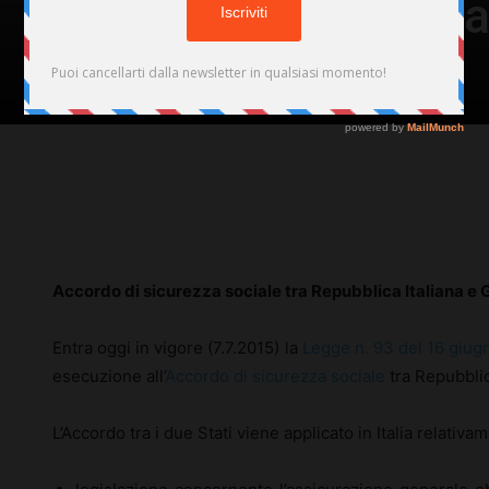
Governo del Canad
Di
Redazione
-
7 Luglio 2015
78
Facebook
X
Pinterest
Accordo di sicurezza sociale tra Repubblica Italiana e
Entra oggi in vigore (7.7.2015) la
Legge n. 93 del 16 giug
esecuzione all’
Accordo di sicurezza sociale
tra Repubblic
L’Accordo tra i due Stati viene applicato in Italia relativam