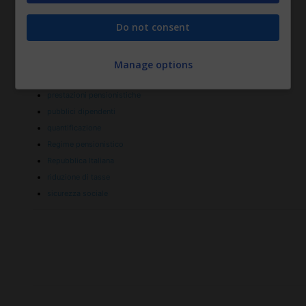
Lingua
Do not consent
navi
Old Age Security
periodo minimo
Manage options
piattaforme continentali
prestazioni pensionistiche
pubblici dipendenti
quantificazione
Regime pensionistico
Repubblica Italiana
riduzione di tasse
sicurezza sociale