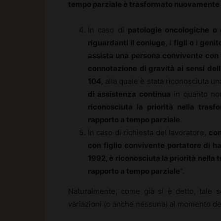
tempo parziale è trasformato nuovamente 
In caso di
patologie oncologiche o 
riguardanti il coniuge, i figli o i geni
assista una persona convivente con t
connotazione di gravità ai sensi dell
104
, alla quale è stata riconosciuta u
di assistenza continua
in quanto non 
riconosciuta la priorità nella tra
rapporto a tempo parziale
.
In caso di richiesta del lavoratore,
con
con figlio convivente portatore di ha
1992, è riconosciuta la priorità nella
rapporto a tempo parziale
”.
Naturalmente, come già si è detto, tale 
variazioni (o anche nessuna) al momento del