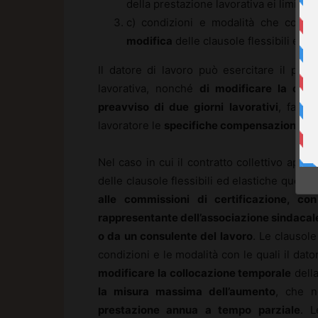
della prestazione lavorativa ei limiti m
c) condizioni e modalità che conse
modifica
delle clausole flessibili ed e
Il datore di lavoro può esercitare il pot
lavorativa, nonché
di modificare la coll
preavviso di due giorni lavorativi
, fatte
lavoratore le
specifiche compensazioni
nell
Nel caso in cui il contratto collettivo app
delle clausole flessibili ed elastiche quest
alle commissioni di certificazione, co
rappresentante dell’associazione sindacal
o da un consulente del lavoro
. Le clausole
condizioni e le modalità con le quali il dato
modificare la collocazione temporale
dell
la misura massima dell’aumento
, che 
prestazione annua a tempo parziale
. 