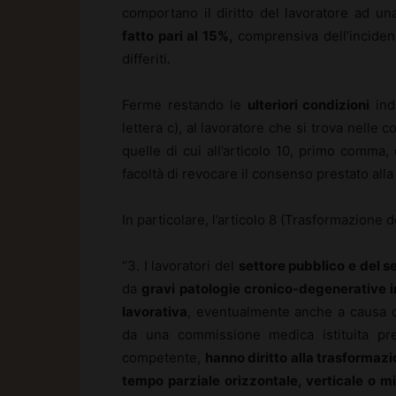
comportano il diritto del lavoratore ad u
fatto pari al 15%,
comprensiva dell’incidenza 
differiti.
Ferme restando le
ulteriori condizioni
indi
lettera c), al lavoratore che si trova nelle c
quelle di cui all’articolo 10, primo comma,
facoltà di revocare il consenso prestato alla 
In particolare, l’articolo 8 (Trasformazione
“3. I lavoratori del
settore pubblico e del s
da
gravi patologie cronico-degenerative 
lavorativa
, eventualmente anche a causa 
da una commissione medica istituita pres
competente,
hanno diritto alla trasformazi
tempo parziale orizzontale, verticale o m