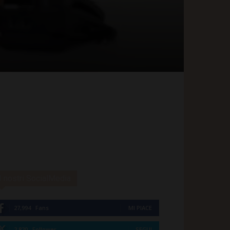
I nostri SocialMedia
27,994
Fans
MI PIACE
2,820
Follower
SEGUI