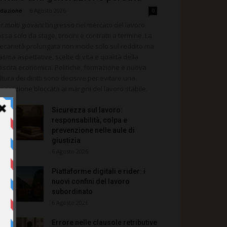
dazione
-
6 Agosto 2026
0
r molti giovani l’ingresso nel mercato del lavoro
ssa solo da stage, tirocini e contratti a termine. La
ecarietà prolungata non incide solo sul reddito ma
asma aspettative, scelte di vita e qualità della
escita economica. Politiche, formazione e nuova
ltura dei diritti sono decisive per evitare una
nerazione bloccata ai margini del lavoro stabile.
Sicurezza sul lavoro:
responsabilità, colpa e
prevenzione nelle aule di
giustizia
6 Agosto 2026
Piattaforme digitali e rider: i
nuovi confini del lavoro
subordinato
6 Agosto 2026
Errore nelle clausole retributive