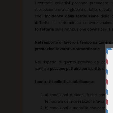
I contratti collettivi possono prevedere
retribuzione oraria globale di fatto, dovuta
che
l’incidenza della retribuzione
delle o
differiti
sia determinata convenzionalme
forfettaria
sulla retribuzione dovuta per la 
Nel rapporto di lavoro a tempo parziale di
prestazioni lavorative straordinarie
.
Nel rispetto di quanto previsto dai contrat
parziale
possono pattuire per iscritto clauso
I contratti collettivi stabiliscono
:
a) condizioni e modalità che consent
temporale della prestazione lavorativa
b) condizioni e modalità che consent