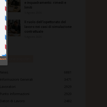
e inquadramento: rimedi e
limiti
5 Agosto 2026
Il ruolo dell’ispettorato del
lavoro nei casi di simulazione
contrattuale
5 Agosto 2026
Categorie popolari
News
6881
Informazioni Generali
3471
Lavoratori
2929
Punto Informazioni
2920
Datori di Lavoro
2482