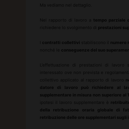
Ma vediamo nel dettaglio.
Nel rapporto di lavoro a
tempo parziale d
richiedere lo svolgimento di
prestazioni su
I
contratti collettivi
stabiliscono il
numero m
nonché le
conseguenze del suo superame
L’effettuazione di prestazioni di lavoro
interessato ove non prevista e regolamentata
collettivo applicato al rapporto di lavoro
n
datore di lavoro può richiedere al la
supplementare in misura non superiore al 
ipotesi il lavoro supplementare è
retribuit
della retribuzione oraria globale di fa
retribuzione delle ore supplementari sugli isti