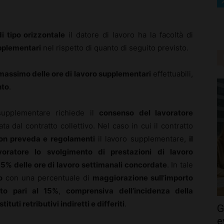
i tipo orizzontale
il datore di lavoro ha la facoltà di
pplementari
nel rispetto di quanto di seguito previsto.
assimo delle ore di lavoro supplementari
effettuabili,
nto
.
 supplementare richiede il
consenso del lavoratore
 dal contratto collettivo. Nel caso in cui il contratto
on preveda e regolamenti
il lavoro supplementare,
il
voratore lo svolgimento di prestazioni di lavoro
15% delle ore di lavoro settimanali concordate
. In tale
o
con una percentuale di
maggiorazione sull’importo
tto pari al 15%
,
comprensiva dell’incidenza della
tuti retributivi indiretti e differiti
.
G
e