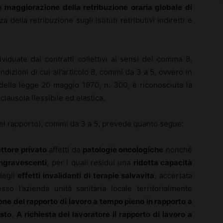
na
maggiorazione della retribuzione oraria globale di
della retribuzione sugli istituti retributivi indiretti e
viduate dai contratti collettivi ai sensi del comma 8,
ondizioni di cui all’articolo 8, commi da 3 a 5, ovvero in
 della legge 20 maggio 1970, n. 300, è riconosciuta la
clausola flessibile ed elastica.
 del rapporto), commi da 3 a 5, prevede quanto segue:
ettore privato
affetti da
patologie oncologiche
nonché
ingravescenti
, per i quali residui una
ridotta capacità
degli
effetti invalidanti di terapie salvavita
, accertata
so l’azienda unità sanitaria locale territorialmente
one del rapporto di lavoro a tempo pieno in rapporto a
isto
.
A richiesta del lavoratore il rapporto di lavoro a