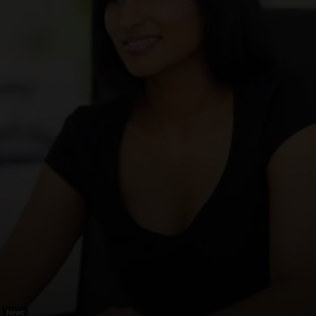
–
Portale
del
Diritto
News