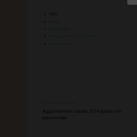
TAGS
appalti
cig in deroga
messaggio inps n. 6214/2014
pulizia scuole
Articolo precedente
Aggiornamento tabella 2014 danno non
patrimoniale