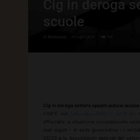
Cig in deroga se
scuole
Di
Redazione
-
23 Luglio 2014
108
Facebook
X
Pinte
Cig in deroga settore appalti pulizie scuole
L’INPS, con
Messaggio INPS n. 6214 del 
affrontare la situazione occupazionale relati
stati siglati – in sede governativa – i verba
OO.SS e le Associazioni datoriali del setto