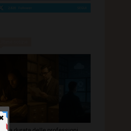
2,820
Follower
SEGUI
Ultime notizie
unga durata delle professioni