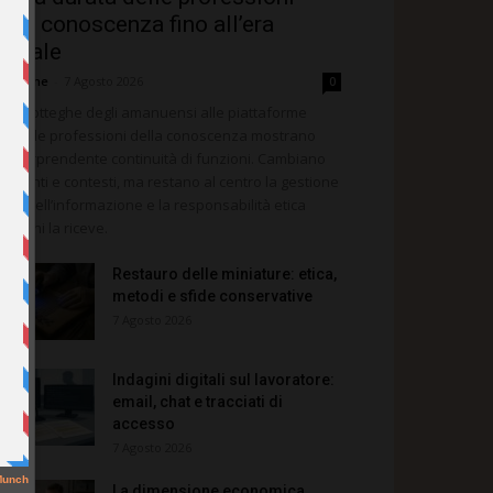
ella conoscenza fino all’era
igitale
dazione
-
7 Agosto 2026
0
lle botteghe degli amanuensi alle piattaforme
gitali, le professioni della conoscenza mostrano
a sorprendente continuità di funzioni. Cambiano
rumenti e contesti, ma restano al centro la gestione
itica dell’informazione e la responsabilità etica
rso chi la riceve.
Restauro delle miniature: etica,
metodi e sfide conservative
7 Agosto 2026
Indagini digitali sul lavoratore:
email, chat e tracciati di
accesso
7 Agosto 2026
La dimensione economica