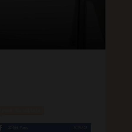
I nostri SocialMedia
27,994
Fans
MI PIACE