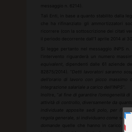
messaggio n. 6214).
Tali Enti, in base a quanto stabilito dalla l
che ha rifinanziato gli ammortizzatori s
ricorrere (con la sottoscrizione dei citati v
il periodo decorrente dall’1 aprile 2014 al 3
Si legge pertanto nel messaggio INPS n. 
l’intervento riguarderà un numero massim
equivalent
, dipendenti dalle 61 aziende del
82875/2014). “
Detti lavoratori saranno so
dell’orario di lavoro con picco massimo 
integrazione salariale a carico dell’INPS
“.
Inoltre, “
al fine di garantire l’omogeneità di
attività di controllo, diversamente da quant
individuate apposite sedi polo, per l’inte
regola generale, si individuano come
sedi 
domande
quelle che hanno in carico la ma