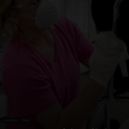
–
Portale
del
Diritto
Lavoratori
News