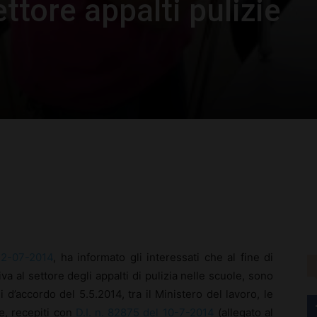
ttore appalti pulizie
rest
WhatsApp
22-07-2014
, ha informato gli interessati che al fine di
va al settore degli appalti di pulizia nelle scuole, sono
li d’accordo del 5.5.2014, tra il Ministero del lavoro, le
re, recepiti con
D.I. n. 82875 del 10-7-2014
(allegato al