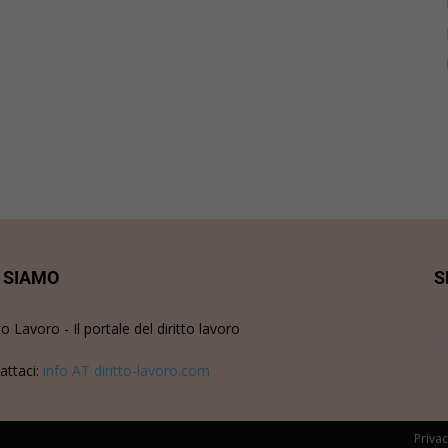
 SIAMO
S
to Lavoro - Il portale del diritto lavoro
attaci:
info AT diritto-lavoro.com
Privac