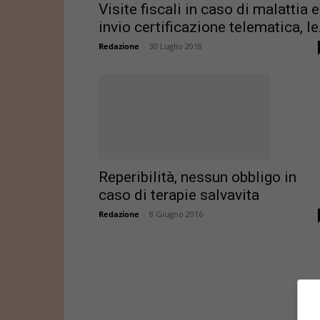
Visite fiscali in caso di malattia e
invio certificazione telematica, le.
Redazione
-
30 Luglio 2018
Reperibilità, nessun obbligo in
caso di terapie salvavita
Redazione
-
8 Giugno 2016