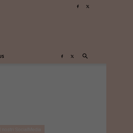
US
I nostri SocialMedia