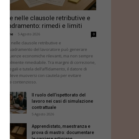
rrore nelle clausole retributive e
nquadramento: rimedi e limiti
dazione
-
5 Agosto 2026
0
errore nelle clausole retributive e
ll’inquadramento del lavoratore può generare
nseguenze economiche rilevanti, ma non sempre
agevolmente rimediabile. Tra margini di correzione,
ncoli legali e tutela dell’affidamento, il datore di
voro deve muoversi con cautela per evitare
teriore contenzioso.
Il ruolo dell’ispettorato del
lavoro nei casi di simulazione
contrattuale
5 Agosto 2026
Apprendistato, maestranza e
prova di mastro: documentare
le carriere artigiane