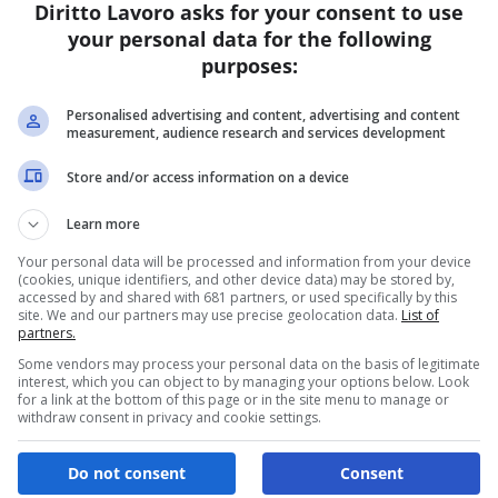
Diritto Lavoro asks for your consent to use
your personal data for the following
E
purposes:
i
Personalised advertising and content, advertising and content
Re
measurement, audience research and services development
L’
ne
Store and/or access information on a device
co
è 
Learn more
vi
Your personal data will be processed and information from your device
la
(cookies, unique identifiers, and other device data) may be stored by,
ul
accessed by and shared with 681 partners, or used specifically by this
site. We and our partners may use precise geolocation data.
List of
partners.
Some vendors may process your personal data on the basis of legitimate
interest, which you can object to by managing your options below. Look
for a link at the bottom of this page or in the site menu to manage or
withdraw consent in privacy and cookie settings.
Do not consent
Consent