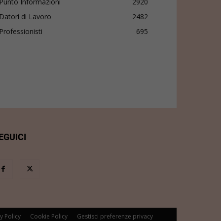
Punto Informazioni
2920
Datori di Lavoro
2482
Professionisti
695
EGUICI
y Policy
Cookie Policy
Gestisci preferenze privacy