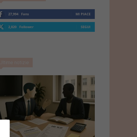
27,994
Fans
MI PIACE
2,820
Follower
SEGUI
Ultime notizie