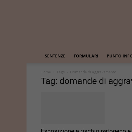
SENTENZE
FORMULARI
PUNTO INF
Home
Tags
Domande di aggravamento
Tag: domande di aggr
Esposizione a rischio patogeno e