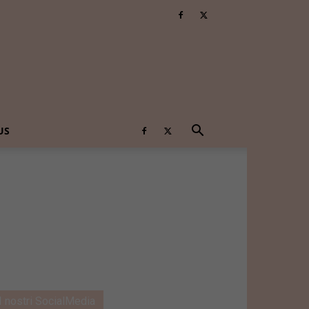
US
I nostri SocialMedia