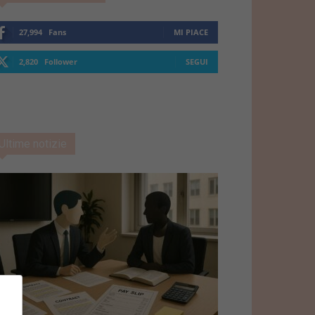
27,994
Fans
MI PIACE
2,820
Follower
SEGUI
Ultime notizie