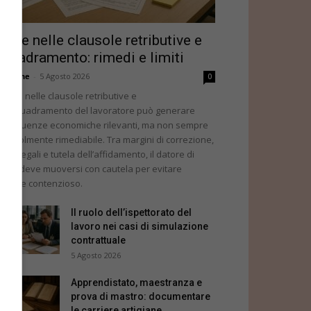
rrore nelle clausole retributive e
nquadramento: rimedi e limiti
dazione
-
5 Agosto 2026
0
errore nelle clausole retributive e
ll’inquadramento del lavoratore può generare
nseguenze economiche rilevanti, ma non sempre
agevolmente rimediabile. Tra margini di correzione,
ncoli legali e tutela dell’affidamento, il datore di
voro deve muoversi con cautela per evitare
teriore contenzioso.
Il ruolo dell’ispettorato del
lavoro nei casi di simulazione
contrattuale
5 Agosto 2026
Apprendistato, maestranza e
prova di mastro: documentare
le carriere artigiane