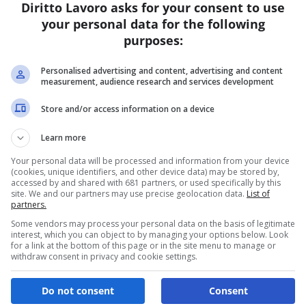
Diritto Lavoro asks for your consent to use
your personal data for the following
E
purposes:
i
Personalised advertising and content, advertising and content
Re
measurement, audience research and services development
L’
ne
Store and/or access information on a device
co
è 
Learn more
vi
Your personal data will be processed and information from your device
la
(cookies, unique identifiers, and other device data) may be stored by,
ul
accessed by and shared with 681 partners, or used specifically by this
site. We and our partners may use precise geolocation data.
List of
partners.
Some vendors may process your personal data on the basis of legitimate
interest, which you can object to by managing your options below. Look
for a link at the bottom of this page or in the site menu to manage or
withdraw consent in privacy and cookie settings.
Do not consent
Consent