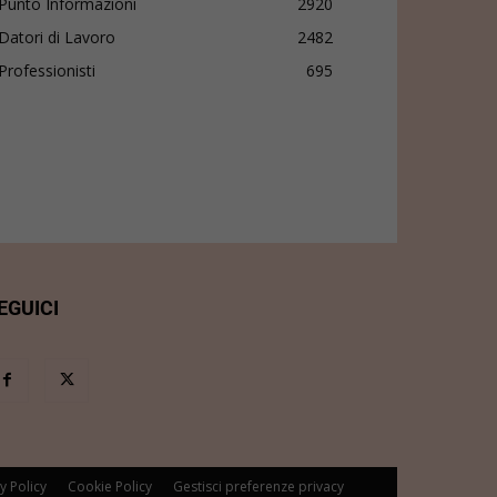
Punto Informazioni
2920
Datori di Lavoro
2482
Professionisti
695
EGUICI
y Policy
Cookie Policy
Gestisci preferenze privacy