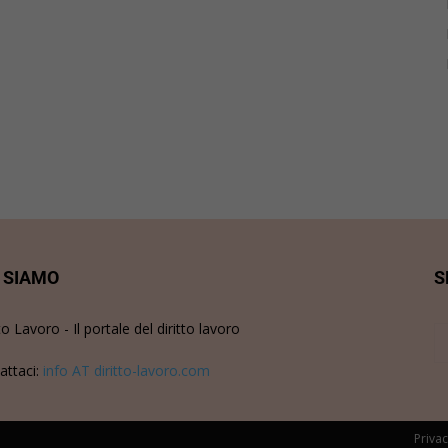
 SIAMO
S
to Lavoro - Il portale del diritto lavoro
attaci:
info AT diritto-lavoro.com
Privac