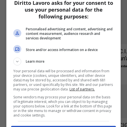
Diritto Lavoro asks for your consent to
use your personal data for the
following purposes:
Personalised advertising and content, advertising and
content measurement, audience research and
services development
Store and/or access information on a device
Temperature elevate e tutela
C.I
lavoratori, si può ricorrere alla
un’
Learn more
CIGO
Reda
Your personal data will be processed and information from
Redazione
-
6 Luglio 2021
0
your device (cookies, unique identifiers, and other device
data) may be stored by, accessed by and shared with 681
partners, or used specifically by this site. We and our partners
may use precise geolocation data.
List of partners.
Some vendors may process your personal data on the basis
of legitimate interest, which you can object to by managing
your options below. Look for a link at the bottom of this page
or in the site menu to manage or withdraw consent in privacy
and cookie settings.
CI