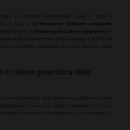
rgere un contesto disfunzionale, entra in gioco il
e di lavoro, dell’
inversione dell’onere probatorio
 adottato tutte le
misure organizzative ragionevoli
per
’azienda di documentare non solo la consegna di DPI, ma
unioni periodiche, valutazioni dei rischi davvero calate
i e catena gerarchica delle
n cima alla piramide. Nella gestione quotidiana contano
, organizzano il lavoro sul campo: responsabili di turno,
ri di progetto. Sono loro che traducono, o stravolgono, le