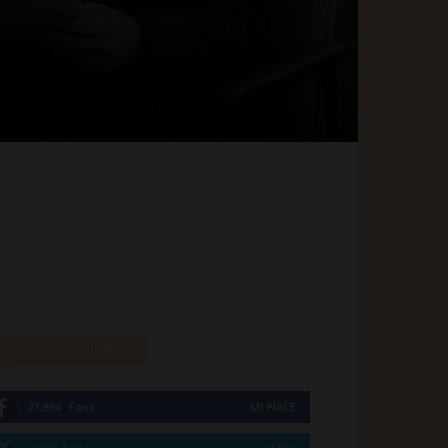
I nostri SocialMedia
27,994
Fans
MI PIACE