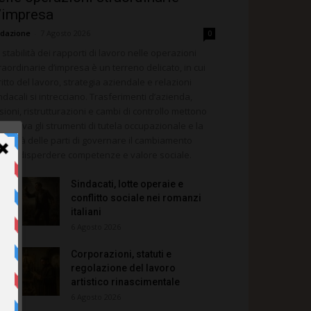
’impresa
dazione
-
7 Agosto 2026
0
 stabilità dei rapporti di lavoro nelle operazioni
raordinarie d’impresa è un terreno delicato, in cui
ritto del lavoro, strategia aziendale e relazioni
ndacali si intrecciano. Trasferimenti d’azienda,
sioni, ristrutturazioni e cambi di controllo mettono
la prova gli strumenti di tutela occupazionale e la
pacità delle parti di governare il cambiamento
nza disperdere competenze e valore sociale.
Sindacati, lotte operaie e
conflitto sociale nei romanzi
italiani
6 Agosto 2026
Corporazioni, statuti e
regolazione del lavoro
artistico rinascimentale
6 Agosto 2026