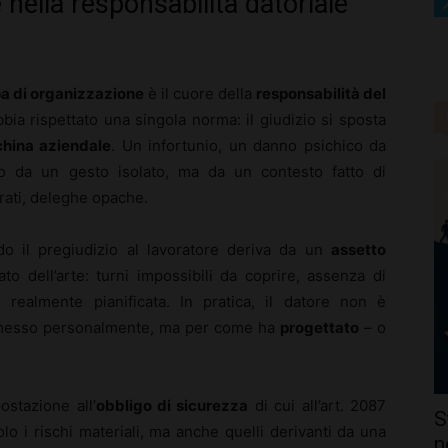
 nella responsabilità datoriale
pa di organizzazione
è il cuore della
responsabilità del
bbia rispettato una singola norma: il giudizio si sposta
hina aziendale
. Un infortunio, un danno psichico da
o da un gesto isolato, ma da un contesto fatto di
ibrati, deleghe opache.
do il pregiudizio al lavoratore deriva da un
assetto
ato dell’arte: turni impossibili da coprire, assenza di
 realmente pianificata. In pratica, il datore non è
 omesso personalmente, ma per come ha
progettato
– o
stazione all’
obbligo di sicurezza
di cui all’art. 2087
S
lo i rischi materiali, ma anche quelli derivanti da una
n