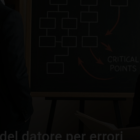
–
Portale
del
Diritto
del datore per errori