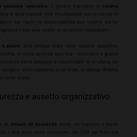
a gestione operativa
, i giudici tracciano la
catena
bile di area impone ritmi incompatibili con le norme di
ioni sui rischi, la responsabilità può colpire sia lui
vigilanza o per aver scelto un preposto inadeguato.
 e poteri
. Una delega reale deve essere: specifica,
onomia. In molte aziende sportive – pensiamo a grandi
sicurezza viene delegata ai responsabili di struttura. Se
oni vengono continuamente accentrate, la delega diventa
rla come scudo.
curezza e assetto organizzativo
re le
misure di sicurezza
come un capitolo a parte
altà, i due piani sono intrecciati. Un DVR perfetto ma