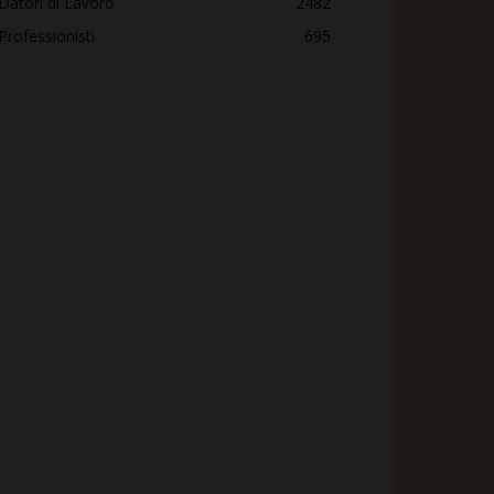
Datori di Lavoro
2482
Professionisti
695