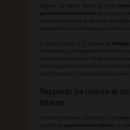
Quando un danno deriva da una
cattiv
gerarchica delle decisioni
. Se un responsa
sicurezza, o decide di ignorare le segnalaz
personalmente sia il datore, per carenza di 
Il punto cruciale è il sistema di
deleghe
formalizzata, accompagnata da mezzi e aut
società con più impianti – la gestione della 
però il budget è insufficiente, o le decisi
solo di facciata, e il vertice non può invoca
Rapporto tra misure di si
interno
C’è una tentazione ricorrente: considera
rispetto all’
organizzazione interna
. In re