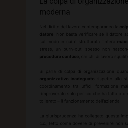
La colpa di organizzazione
moderna
Nel diritto del lavoro contemporaneo la
col
datore
. Non basta verificare se il datore a
sul modo in cui è strutturata l’intera
macc
stress, un burn-out, spesso non nascon
procedure confuse
, carichi di lavoro squil
Si parla di colpa di organizzazione quan
organizzativo inadeguato
rispetto allo st
coordinamento tra uffici, formazione mai
rimproverato solo per ciò che ha fatto o
tollerato – il funzionamento dell’azienda.
La giurisprudenza ha collegato questa impo
c.c., letto come dovere di prevenire non so