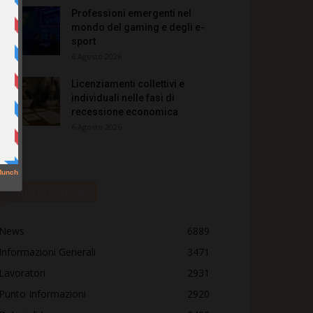
Professioni emergenti nel
mondo del gaming e degli e-
sport
6 Agosto 2026
Licenziamenti collettivi e
individuali nelle fasi di
recessione economica
6 Agosto 2026
Categorie popolari
News
6889
Informazioni Generali
3471
Lavoratori
2931
Punto Informazioni
2920