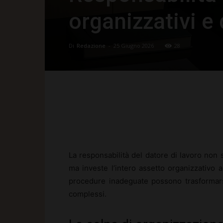
organizzativi e
Di
Redazione
-
25 Giugno 2026
28
Facebook
X
Pinte
La responsabilità del datore di lavoro non s
ma investe l’intero assetto organizzativo a
procedure inadeguate possono trasformarsi
complessi.