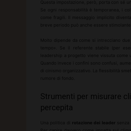
Questa impostazione, però, porta con sé un
Se ogni responsabilità è temporanea, i col
come fragili. Il messaggio implicito diven
breve periodo può anche essere stimolante, m
Molto dipende da come si intrecciano due l
tempo». Se il referente stabile (per ese
leadership a progetto viene vissuta come
Quando invece i confini sono confusi, aumenta
di cinismo organizzativo. La flessibilità sm
rumore di fondo.
Strumenti per misurare cl
percepita
Una politica di
rotazione dei leader
senza s
Per capire davvero come impatta sul clima 