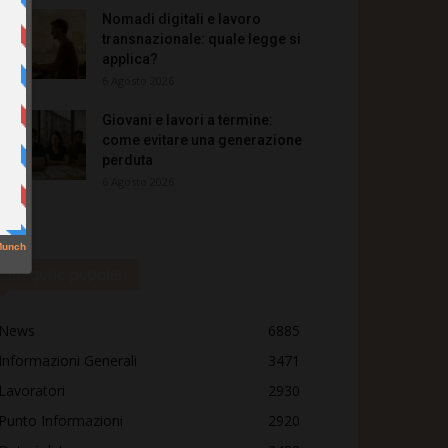
Nomadi digitali e lavoro
transnazionale: quale legge si
applica?
6 Agosto 2026
Giovani e lavori a termine:
come evitare una generazione
perduta
6 Agosto 2026
Categorie popolari
News
6885
Informazioni Generali
3471
Lavoratori
2930
Punto Informazioni
2920