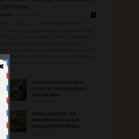
conomica
dazione
-
6 Agosto 2026
0
lle fasi di recessione economica le imprese si
nfrontano con scelte drastiche sulla gestione del
rsonale, tra licenziamenti collettivi e individuali. Il
adro normativo e giurisprudenziale cerca un
uilibrio complesso tra esigenze di ristrutturazione
tutela dei lavoratori, mentre strumenti alternativi e
ospettive di riforma ridisegnano i margini di
anovra.
Ammortizzatori sociali e
sussidi di disoccupazione
spiegati bene
6 Agosto 2026
Cultura aziendale: dal
paternalismo al people
management strategico
6 Agosto 2026