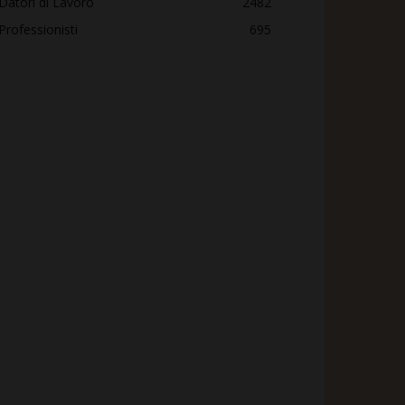
Datori di Lavoro
2482
Professionisti
695