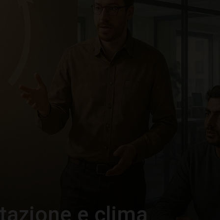
–
Portale
del
Diritto
tazione e clima