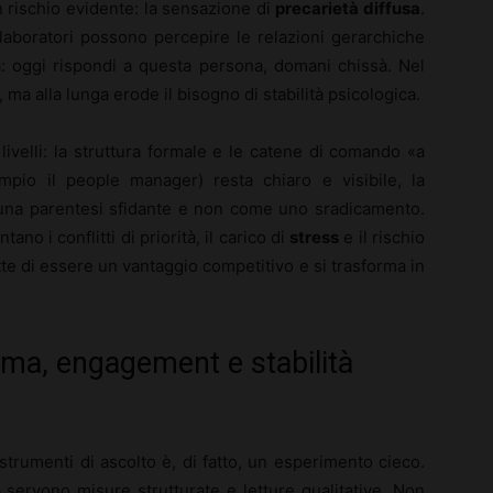
 rischio evidente: la sensazione di
precarietà diffusa
.
laboratori possono percepire le relazioni gerarchiche
ta: oggi rispondi a questa persona, domani chissà. Nel
a alla lunga erode il bisogno di stabilità psicologica.
ivelli: la struttura formale e le catene di comando «a
mpio il people manager) resta chiaro e visibile, la
 una parentesi sfidante e non come uno sradicamento.
no i conflitti di priorità, il carico di
stress
e il rischio
ette di essere un vantaggio competitivo e si trasforma in
ima, engagement e stabilità
trumenti di ascolto è, di fatto, un esperimento cieco.
servono misure strutturate e letture qualitative. Non