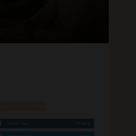
I nostri SocialMedia
27,994
Fans
MI PIACE