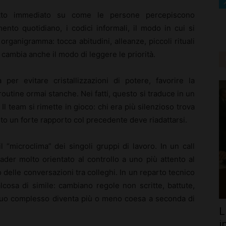
to immediato su come le persone percepiscono
mento quotidiano, i codici informali, il modo in cui si
rganigramma: tocca abitudini, alleanze, piccoli rituali
cambia anche il modo di leggere le priorità.
per evitare cristallizzazioni di potere, favorire la
utine ormai stanche. Nei fatti, questo si traduce in un
 Il team si rimette in gioco: chi era più silenzioso trova
to un forte rapporto col precedente deve riadattarsi.
 “microclima” dei singoli gruppi di lavoro. In un call
ader molto orientato al controllo a uno più attento al
delle conversazioni tra colleghi. In un reparto tecnico
cosa di simile: cambiano regole non scritte, battute,
el suo complesso diventa più o meno coesa a seconda di
L
i