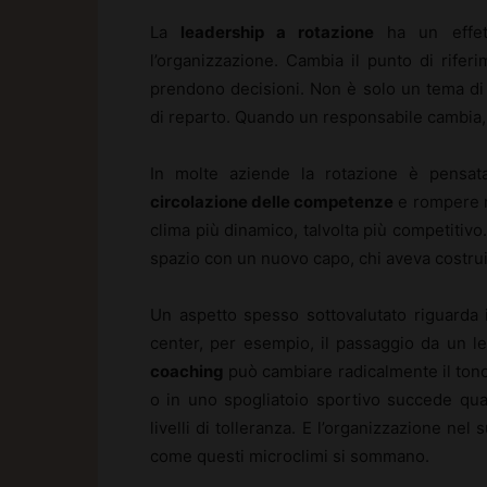
La
leadership a rotazione
ha un effet
l’organizzazione. Cambia il punto di riferi
prendono decisioni. Non è solo un tema di o
di reparto. Quando un responsabile cambia, 
In molte aziende la rotazione è pensata 
circolazione delle competenze
e rompere ro
clima più dinamico, talvolta più competitivo.
spazio con un nuovo capo, chi aveva costrui
Un aspetto spesso sottovalutato riguarda il
center, per esempio, il passaggio da un le
coaching
può cambiare radicalmente il tono 
o in uno spogliatoio sportivo succede qual
livelli di tolleranza. E l’organizzazione n
come questi microclimi si sommano.