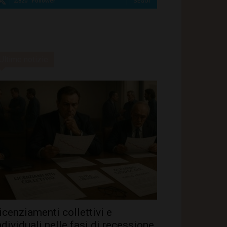
2,820
Follower
SEGUI
Ultime notizie
icenziamenti collettivi e
ndividuali nelle fasi di recessione