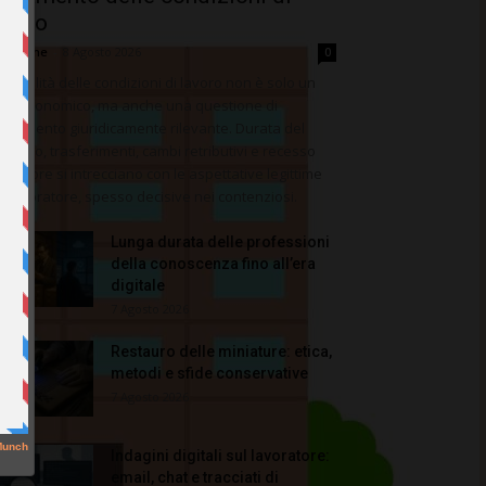
avoro
dazione
-
8 Agosto 2026
0
 stabilità delle condizioni di lavoro non è solo un
tto economico, ma anche una questione di
fidamento giuridicamente rilevante. Durata del
pporto, trasferimenti, cambi retributivi e recesso
l datore si intrecciano con le aspettative legittime
l lavoratore, spesso decisive nei contenziosi.
Lunga durata delle professioni
della conoscenza fino all’era
digitale
7 Agosto 2026
Restauro delle miniature: etica,
metodi e sfide conservative
7 Agosto 2026
Indagini digitali sul lavoratore:
email, chat e tracciati di