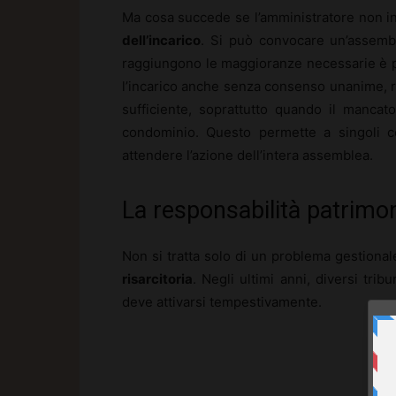
Ma cosa succede se l’amministratore non in
dell’incarico
. Si può convocare un’assembl
raggiungono le maggioranze necessarie è pos
l’incarico anche senza consenso unanime, r
sufficiente, soprattutto quando il mancat
condominio. Questo permette a singoli co
attendere l’azione dell’intera assemblea.
La responsabilità patrimon
Non si tratta solo di un problema gestionale
risarcitoria
. Negli ultimi anni, diversi tri
deve attivarsi tempestivamente.