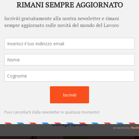
l
Personalised advertising and content, advertising and content
measurement, audience research and services development
Re
La
Store and/or access information on a device
fa
af
Learn more
ra
de
Your personal data will be processed and information from your device
(cookies, unique identifiers, and other device data) may be stored by,
de
accessed by and shared with 681 partners, or used specifically by this
site. We and our partners may use precise geolocation data.
List of
partners.
Some vendors may process your personal data on the basis of legitimate
interest, which you can object to by managing your options below. Look
for a link at the bottom of this page or in the site menu to manage or
withdraw consent in privacy and cookie settings.
Do not consent
Consent
Manage options