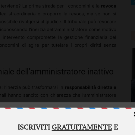
terviene? La prima strada per i condomini è la
revoca
ea straordinaria e proporre la revoca, ma se non si
sibile rivolgersi al giudice. Il tribunale può revocare
iconoscendo l’inerzia dell’amministratore come motivo
o intervento compromette la gestione finanziaria del
ndomini di agire per tutelare i propri diritti senza
iale dell’amministratore inattivo
: l’inerzia può trasformarsi in
responsabilità diretta e
bunali hanno sancito con chiarezza che l’amministratore
Welcome to Diritto Lavoro
Diritto Lavoro asks for your consent to use your
A
personal data for the following purposes:
m