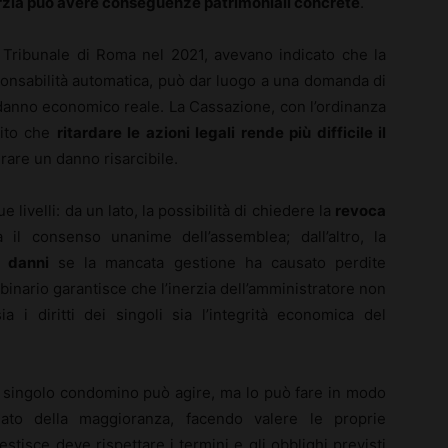
erzia può avere conseguenze patrimoniali concrete
.
 Tribunale di Roma nel 2021, avevano indicato che la
nsabilità automatica, può dar luogo a una domanda di
danno economico reale. La Cassazione, con l’ordinanza
rito che
ritardare le azioni legali rende più difficile il
urare un danno risarcibile.
 livelli: da un lato, la possibilità di chiedere la
revoca
l consenso unanime dell’assemblea; dall’altro, la
i danni
se la mancata gestione ha causato perdite
inario garantisce che l’inerzia dell’amministratore non
 i diritti dei singoli sia l’integrità economica del
il singolo condomino può agire, ma lo può fare in modo
ato della maggioranza, facendo valere le proprie
estisce deve rispettare i termini e gli obblighi previsti