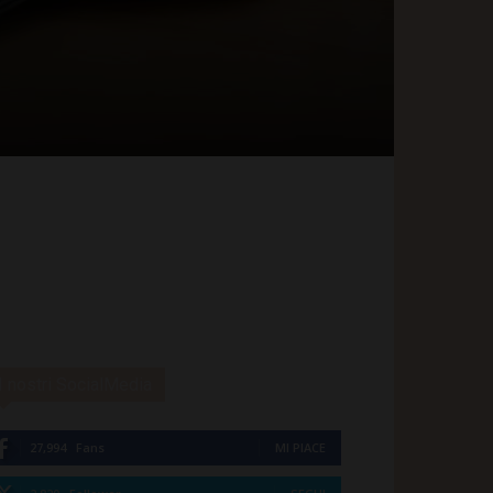
I nostri SocialMedia
27,994
Fans
MI PIACE