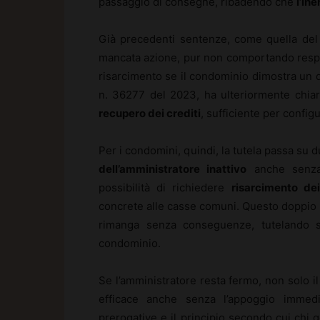
passaggio di consegne, ribadendo che
l’in
Già precedenti sentenze, come quella del
mancata azione, pur non comportando respo
risarcimento se il condominio dimostra un 
n. 36277 del 2023, ha ulteriormente chia
recupero dei crediti
, sufficiente per config
Per i condomini, quindi, la tutela passa su due
dell’amministratore inattivo
anche senza i
possibilità di richiedere
risarcimento de
concrete alle casse comuni. Questo doppio b
rimanga senza conseguenze, tutelando sia
condominio.
Se l’amministratore resta fermo, non solo 
efficace anche senza l’appoggio immedi
prerogative e il principio secondo cui chi g