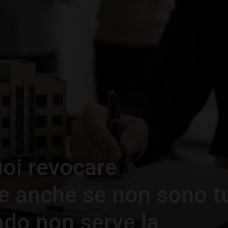
–
Portale
del
oi revocare
e anche se non sono tu
Diritto
ndo non serve la