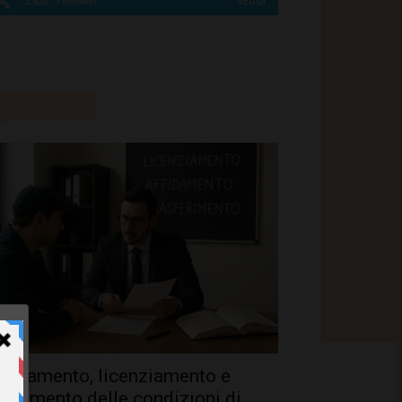
2,820
Follower
SEGUI
Ultime notizie
ffidamento, licenziamento e
utamento delle condizioni di