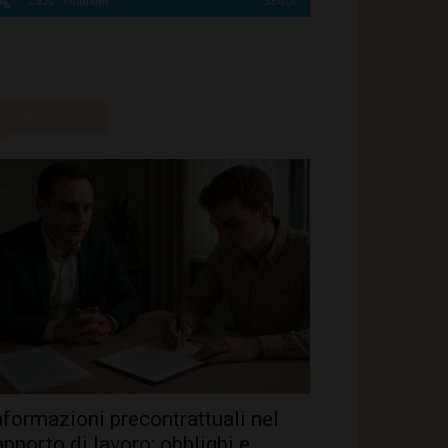
2,820
Follower
SEGUI
Ultime notizie
nformazioni precontrattuali nel
apporto di lavoro: obblighi e