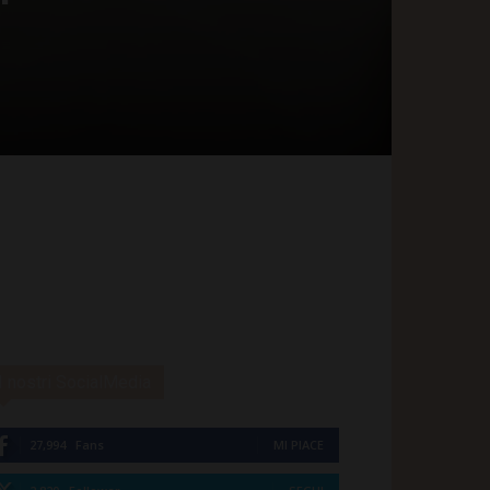
I nostri SocialMedia
27,994
Fans
MI PIACE