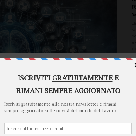
r
Re
La
sc
do
e 
co
in
di
Welcome to Diritto Lavoro
co
Diritto Lavoro asks for your consent to use your
te
personal data for the following purposes:
co
Personalised advertising and content, advertising and content
measurement, audience research and services development
Store and/or access information on a device
Learn more
Your personal data will be processed and information from your device