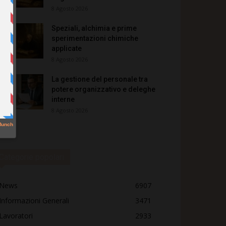
8 Agosto 2026
Speziali, alchimia e prime
sperimentazioni chimiche
applicate
8 Agosto 2026
La gestione del personale tra
potere organizzativo e deleghe
interne
8 Agosto 2026
Categorie popolari
News
6907
Informazioni Generali
3471
Lavoratori
2933