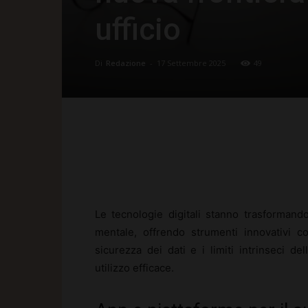
ufficio
Di
Redazione
-
17 Settembre 2025
49
Facebook
X
Pinte
Le tecnologie digitali stanno trasformand
mentale, offrendo strumenti innovativi c
sicurezza dei dati e i limiti intrinseci de
utilizzo efficace.