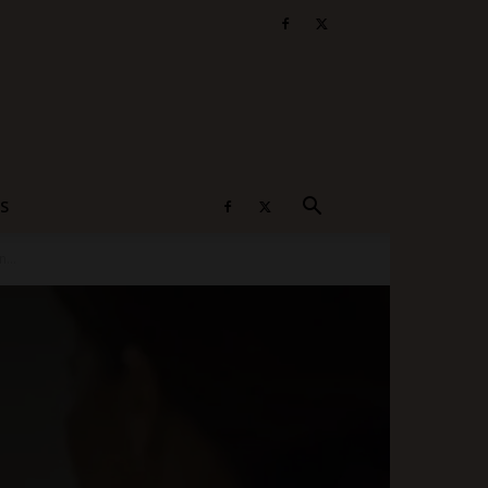
S
...