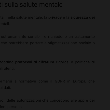
ti sulla salute mentale
tali nella salute mentale, la
privacy
e la
sicurezza dei
ntali.
o estremamente sensibili e richiedono un trattamento
cy che potrebbero portare a stigmatizzazione sociale o
 adottino
protocolli di cifratura
rigorosi e politiche di
i utenti.
nformarsi a normative come il GDPR in Europa, che
i dati.
voli delle autorizzazioni che concedono alle app e dei
ioni personali.