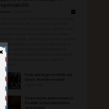
esponsabilità
dazione
-
8 Agosto 2026
0
 fase che precede l’assunzione non è un semplice
ambio informale, ma un momento regolato da
veri di correttezza e trasparenza. Datore di lavoro
candidato devono fornire informazioni veritiere,
mplete e coerenti, con conseguenze anche pesanti
 caso di omissioni o dichiarazioni ingannevoli. La
sciplina sulle informazioni precontrattuali e il
siddetto decreto trasparenza hanno reso questo
rreno molto più tecnico e, spesso, oggetto di
ntenzioso.
Frodi alla legge nel diritto del
lavoro: tecniche e rimedi
8 Agosto 2026
Corporazioni, potere urbano e
fiscalità: la funzione politica
degli archivi