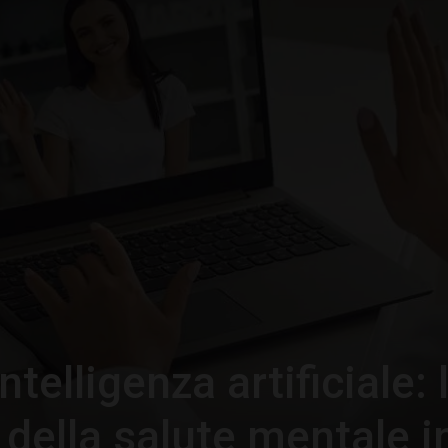
–
Portale
del
telligenza artificiale: 
Diritto
 della salute mentale i