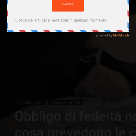
Punto Informazioni
Informazioni Generali
Obbligo di fedeltà ne
cosa prevedono le cl