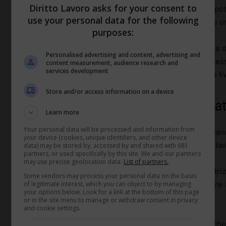
Diritto Lavoro asks for your consent to
fondamentale: una clausola di fedeltà mal costruita pot
use your personal data for the following
ridurre la motivazione dei dipendenti, anziché favorire u
purposes:
La rilevanza di queste clausole varia anche in funzione d
Personalised advertising and content, advertising and
dipendente: posizioni con alta
responsabilità
e access
content measurement, audience research and
services development
protezioni maggiori rispetto a ruoli operativi di minore liv
Store and/or access information on a device
Quando una clausola è considera
Learn more
Your personal data will be processed and information from
Una
clausola di fedeltà
viene considerata abusiva quando
your device (cookies, unique identifiers, and other device
tra la protezione degli interessi aziendali e i diritti del la
data) may be stored by, accessed by and shared with 681
partners, or used specifically by this site. We and our partners
may use precise geolocation data.
List of partners.
Questo succede quando la clausola impone restriz
Some vendors may process your personal data on the basis
indefinitamente la possibilità del dipendente di lavorare
of legitimate interest, which you can object to by managing
your options below. Look for a link at the bottom of this page
del rapporto di lavoro.
or in the site menu to manage or withdraw consent in privacy
and cookie settings.
Una clausola abusiva potrebbe essere anche quella che,