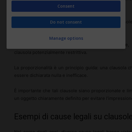
Consent
modo irragionevole il suo ambito di restrizione.
La giurisprudenza tende a dichiarare nulle tali clauso
Do not consent
non corrisponde un adeguato vantaggio o compenso.
Manage options
L’esistenza di un’indennità compensatoria potrebbe,
clausola potenzialmente restrittiva.
La proporzionalità è un principio guida: una clausola ch
essere dichiarata nulla e inefficace.
È importante che tali clausole siano proporzionate e li
un oggetto chiaramente definito per evitare l’impression
Esempi di cause legali su clausole
Nel corso degli anni, diverse cause legali hanno vist