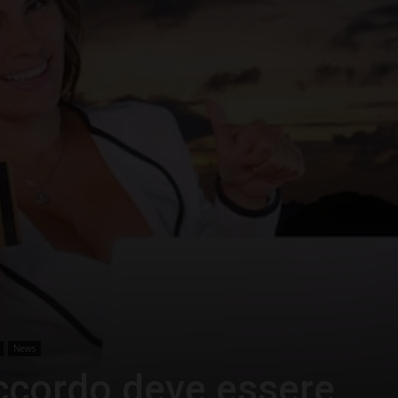
–
Portale
del
News
Diritto
accordo deve essere