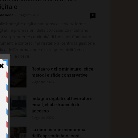
igitale
dazione
-
7 Agosto 2026
0
lle botteghe degli amanuensi alle piattaforme
gitali, le professioni della conoscenza mostrano
a sorprendente continuità di funzioni. Cambiano
rumenti e contesti, ma restano al centro la gestione
itica dell’informazione e la responsabilità etica
rso chi la riceve.
Restauro delle miniature: etica,
metodi e sfide conservative
7 Agosto 2026
Indagini digitali sul lavoratore:
email, chat e tracciati di
accesso
7 Agosto 2026
La dimensione economica
dell’apprendistato: costi,