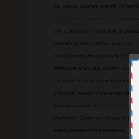
Se, invece, l’azienda intende utilizza
conciliazione di vita e di lavoro
dei dipend
uno o più giorni a settimana la presta
restando le altre condizioni lavorative.
Questi esempi dimostrano che il punto 
definizione chiara degli obiettivi: se il d
finalità dell’introduzione dello strumento, 
Il secondo aspetto fondamentale da cons
possibile avviare lo
smart working
se
dipendente. Questo accade perché la legg
senza prevedere forme alternative.