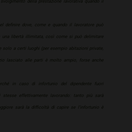
i svolgimento della prestazione lavorativa quando il
el definire dove, come e quando il lavoratore può
 una libertà illimitata, così come si può delimitare
 solo a certi luoghi (per esempio abitazioni private,
zio lasciato alle parti è molto ampio, forse anche
ché in caso di infortunio del dipendente fuori
li stesse effettivamente lavorando: tanto più sarà
ggiore sarà la difficoltà di capire se l’infortunio è