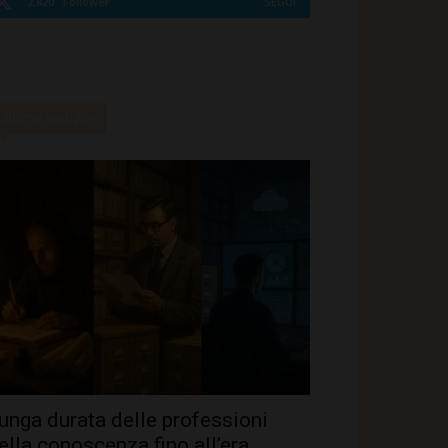
2,820
Follower
SEGUI
Ultime notizie
unga durata delle professioni
ella conoscenza fino all’era