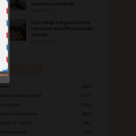
incentivi e produttività
7 Agosto 2026
Costi, tempi e organizzazione
interna per la certificazione dei
contratti
7 Agosto 2026
Categorie popolari
News
6898
Informazioni Generali
3471
Lavoratori
2932
Punto Informazioni
2920
Datori di Lavoro
2482
Professionisti
695