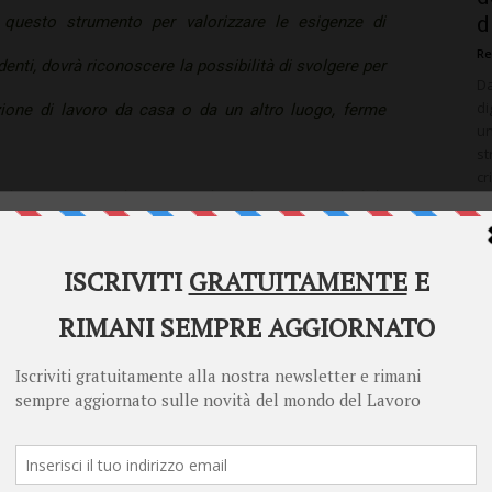
d
re questo strumento per valorizzare le esigenze di
Re
enti, dovrà riconoscere la possibilità di svolgere per
Da
di
zione di lavoro da casa o da un altro luogo, ferme
un
st
cr
di partenza per la stesura di un buon accordo è la
ve
Welcome to Diritto Lavoro
atore di lavoro non definisce in modo preciso qual è la
Diritto Lavoro asks for your consent to use your
corre il serio rischio di farne un cattivo uso.
personal data for the following purposes:
iderare riguarda la forma stessa dell’accordo: non è
Personalised advertising and content, advertising and content
measurement, audience research and services development
nza la firma di un’intesa scritta con il singolo
Store and/or access information on a device
e assegna centralità assoluta all’intesa individuale,
Learn more
Your personal data will be processed and information from your device