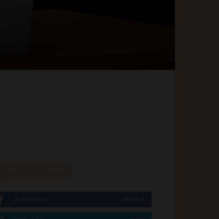
I nostri SocialMedia
27,994
Fans
MI PIACE