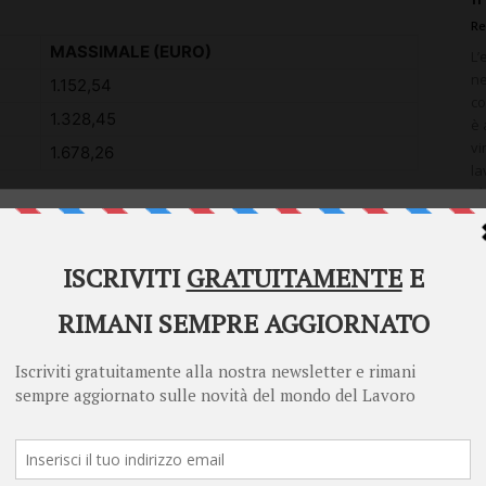
Re
MASSIMALE (EURO)
L’
ne
1.152,54
co
1.328,45
è 
vi
1.678,26
la
ul
Welcome to Diritto Lavoro
Diritto Lavoro asks for your consent to use your
MASSIMALE (EURO)
personal data for the following purposes:
1.152,85
1.331,11
Personalised advertising and content, advertising and content
measurement, audience research and services development
1.681,62
Store and/or access information on a device
Learn more
 dall’art 12, co 3 del D.I. sopracitato per l’assegno
Your personal data will be processed and information from your device