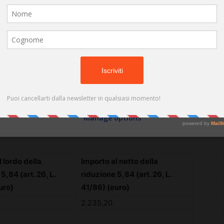
2015, nonché le retribuzioni mensili di riferimento per
(cookies, unique identifiers, and other device data) may be stored by,
accessed by and shared with 681 partners, or used specifically by this
site. We and our partners may use precise geolocation data.
List of
partners.
 sull’80% della retribuzione lorda mensile, è indicato al
Some vendors may process your personal data on the basis of legitimate
interest, which you can object to by managing your options below. Look
ll’articolo 26 della legge 28 febbraio 1986, n. 41, che
for a link at the bottom of this page or in the site menu to manage or
withdraw consent in privacy and cookie settings.
l disposto normativo di cui all’art. 12, comma 3, lett. a),
lusivamente nell’eventualità in cui la prestazione in
Do not consent
Consent
r cento della retribuzione teorica indicata dall’azienda
Manage options
14
 lordo della
Importo al netto della
5,84 (art. 26, L.
riduzione 5,84 (art. 26, L.
uro)
41/86) (euro)
2.235,20