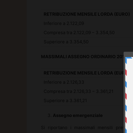
RETRIBUZIONE MENSILE LORDA (EURO)
Inferiore a 2.122,09
Compresa tra 2.122,09 – 3.354,50
Superiore a 3.354,50
MASSIMALI ASSEGNO ORDINARIO 2015
RETRIBUZIONE MENSILE LORDA (EURO)
Inferiore a 2.126,33
Compresa tra 2.126,33 – 3.361,21
Superiore a 3.361,21
Assegno emergenziale
Si riportano i massimali mensili previsti