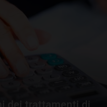
–
Portale
del
Diritto
 dei trattamenti di