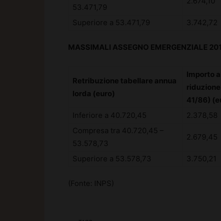
2.674,10
53.471,79
Superiore a 53.471,79
3.742,72
MASSIMALI ASSEGNO EMERGENZIALE 20
Importo al
Retribuzione tabellare annua
riduzione 
lorda (euro)
41/86) (e
Inferiore a 40.720,45
2.378,58
Compresa tra 40.720,45 –
2.679,45
53.578,73
Superiore a 53.578,73
3.750,21
(Fonte: INPS)