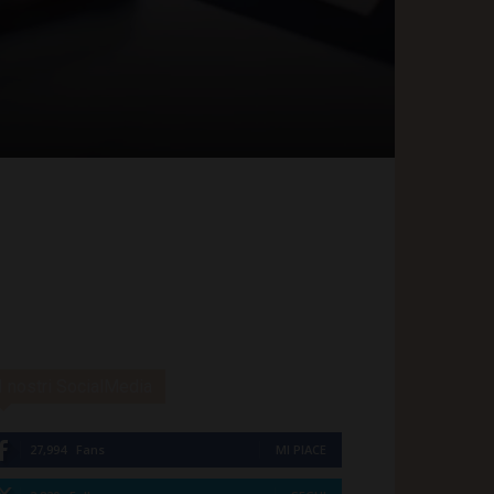
I nostri SocialMedia
27,994
Fans
MI PIACE