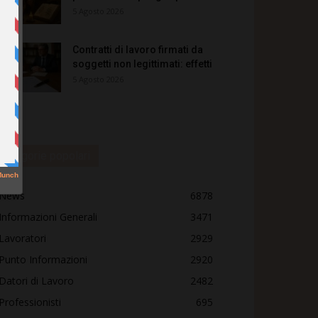
5 Agosto 2026
Contratti di lavoro firmati da
soggetti non legittimati: effetti
5 Agosto 2026
Categorie popolari
News
6878
Informazioni Generali
3471
Lavoratori
2929
Punto Informazioni
2920
Datori di Lavoro
2482
Professionisti
695