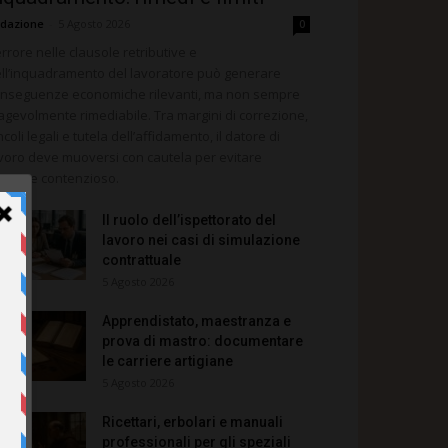
dazione
-
5 Agosto 2026
0
errore nelle clausole retributive e
ll’inquadramento del lavoratore può generare
nseguenze economiche rilevanti, ma non sempre
agevolmente rimediabile. Tra margini di correzione,
ncoli legali e tutela dell’affidamento, il datore di
voro deve muoversi con cautela per evitare
teriore contenzioso.
Il ruolo dell’ispettorato del
lavoro nei casi di simulazione
contrattuale
5 Agosto 2026
Apprendistato, maestranza e
prova di mastro: documentare
le carriere artigiane
5 Agosto 2026
Ricettari, erbolari e manuali
professionali per gli speziali