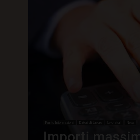
Punto Informazioni
Datori di Lavoro
Lavoratori
News
Importi massimi