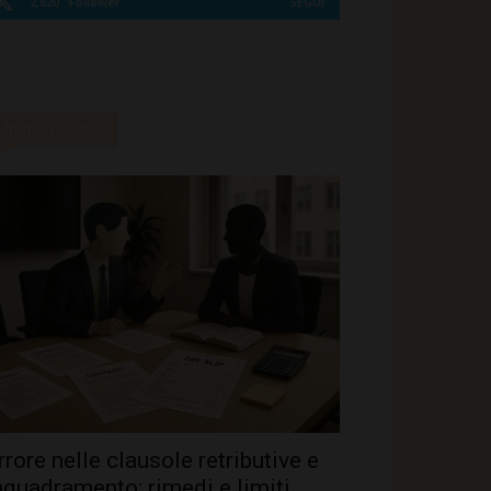
2,820
Follower
SEGUI
Ultime notizie
rrore nelle clausole retributive e
nquadramento: rimedi e limiti