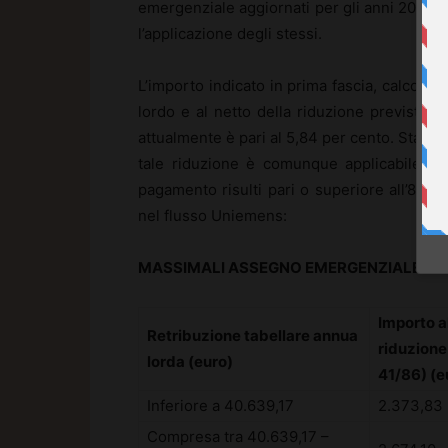
emergenziale aggiornati per gli anni 2014 e 
l’applicazione degli stessi.
L’importo indicato in prima fascia, calcolato
lordo e al netto della riduzione prevista da
attualmente è pari al 5,84 per cento. Stante i
tale riduzione è comunque applicabile esc
pagamento risulti pari o superiore all’80 pe
nel flusso Uniemens:
MASSIMALI ASSEGNO EMERGENZIALE 20
Importo al
Retribuzione tabellare annua
riduzione 
lorda (euro)
41/86) (e
Inferiore a 40.639,17
2.373,83
Compresa tra 40.639,17 –