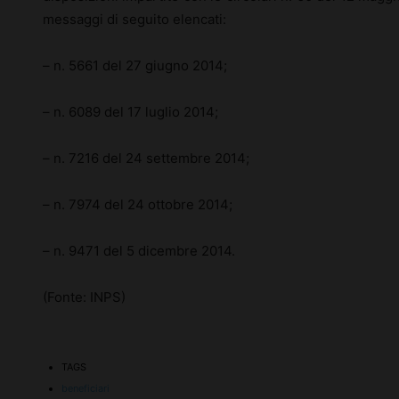
messaggi di seguito elencati:
– n. 5661 del 27 giugno 2014;
– n. 6089 del 17 luglio 2014;
– n. 7216 del 24 settembre 2014;
– n. 7974 del 24 ottobre 2014;
– n. 9471 del 5 dicembre 2014.
(Fonte: INPS)
TAGS
beneficiari