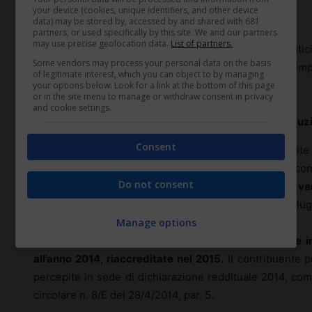
your device (cookies, unique identifiers, and other device
lavoratori parasubordinati)
.
data) may be stored by, accessed by and shared with 681
partners, or used specifically by this site. We and our partners
may use precise geolocation data.
List of partners.
Nel fare riserva di fornire ulteriori indicazioni, si antic
Some vendors may process your personal data on the basis
prestazioni trovano applicazione le disposizioni già im
of legitimate interest, which you can object to by managing
ASPI e mini ASPI con la circolare n. 67/2014.
your options below. Look for a link at the bottom of this page
or in the site menu to manage or withdraw consent in privacy
and cookie settings.
Riemissione in pagamento del credito per la riduzi
Consent
Le rate del “c.d. bonus 80 €” del 2015 erogate tramite
riaccreditate sulla base del flusso telematico di rendicon
Do not consent
essere
rimesse in pagamento
, dopo le opportune
ve
Riaccrediti” rilasciata con il messaggio n. 6089 del 17 lug
Manage options
Si conferma che
non è possibile, invece, rimettere 
all’anno 2014, riaccreditate nel 2015
. Il contribuente
percepite in sede di dichiarazione reddituale 2014, come
circolare n. 8/E del 28/4/2014, par. 5.