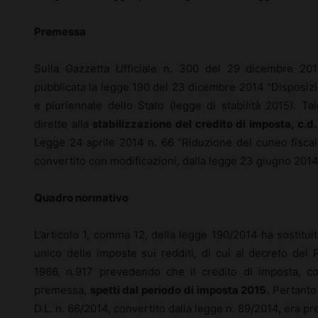
Premessa
Sulla Gazzetta Ufficiale n. 300 del 29 dicembre 201
pubblicata la legge 190 del 23 dicembre 2014 “Disposizi
e pluriennale dello Stato (legge di stabilità 2015). Tal
dirette alla
stabilizzazione del credito di imposta, c.d
Legge 24 aprile 2014 n. 66 “Riduzione del cuneo fiscale
convertito con modificazioni, dalla legge 23 giugno 2014,
Quadro normativo
L’articolo 1, comma 12, della legge 190/2014 ha sostituit
unico delle imposte sui redditi, di cui al decreto del
1986, n.917 prevedendo che il credito di imposta, c
premessa,
spetti dal periodo di imposta 2015
. Pertanto
D.L. n. 66/2014, convertito dalla legge n. 89/2014, era pr