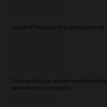
Carichi di famiglia, loro valutazione nel
Turni notturni, le istruzioni sulla rivalu
pensionistico anticipato