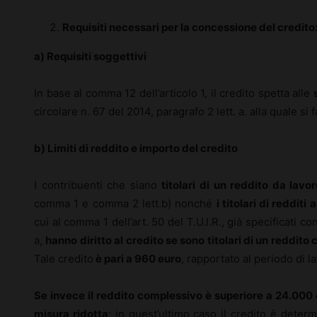
Requisiti necessari per la concessione del credito
a)
Requisiti soggettivi
In base al comma 12 dell’articolo 1, il credito spetta alle
circolare n. 67 del 2014, paragrafo 2 lett. a. alla quale si
b) Limiti di reddito e importo del credito
I contribuenti che siano
titolari di un reddito da lav
comma 1 e comma 2 lett.b) nonché
i titolari di redditi
cui al comma 1 dell’art. 50 del T.U.I.R., già specificati co
a,
hanno diritto al credito se sono titolari di un reddi
Tale credito
è pari a 960 euro
, rapportato al periodo di l
Se invece il reddito complessivo è superiore a 24.000 
misura ridotta
: in quest’ultimo caso il credito è deter