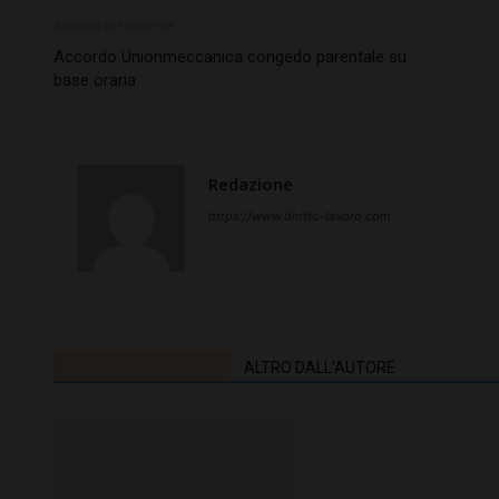
Articolo precedente
Accordo Unionmeccanica congedo parentale su
base oraria
Redazione
https://www.diritto-lavoro.com
ARTICOLI CORRELATI
ALTRO DALL'AUTORE