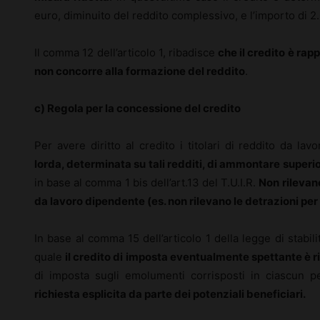
euro, diminuito del reddito complessivo, e l’importo di 2
Il comma 12 dell’articolo 1, ribadisce
che il credito è rap
non concorre alla formazione del reddito
.
c) Regola per la concessione del credito
Per avere diritto al credito i titolari di reddito da l
lorda, determinata su tali redditi, di ammontare superio
in base al comma 1 bis dell’art.13 del T.U.I.R.
Non rilevano
da lavoro dipendente (es. non rilevano le detrazioni per 
In base al comma 15 dell’articolo 1 della legge di stabili
quale
il credito di imposta eventualmente spettante è r
di imposta sugli emolumenti corrisposti in ciascun 
richiesta esplicita da parte dei potenziali beneficiari.