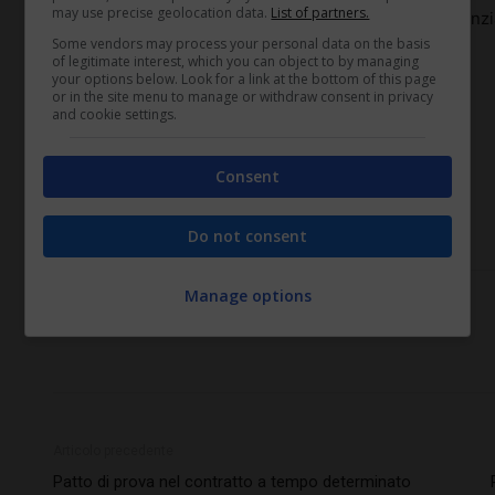
may use precise geolocation data.
List of partners.
prova, tutto il servizio prestato viene computato nell’anzi
Some vendors may process your personal data on the basis
of legitimate interest, which you can object to by managing
your options below. Look for a link at the bottom of this page
TAGS
or in the site menu to manage or withdraw consent in privacy
contratto a tempo determinato
and cookie settings.
contratto a termine
diritti retributivi contratto a termine
Consent
Nuova riforma del lavoro 2014
reiterazione patto prova
Do not consent
Riforma Fornero
Manage options
Articolo precedente
Patto di prova nel contratto a tempo determinato