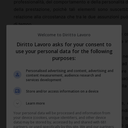
professionalità, del comportamento e della personalità d
della prestazione, poichè tali elementi sono suscetti
relazione alla circostanza che tra le due assunzioni pu
di tempo.
È ovvio che la reiterazione del patto di prova in due con
Welcome to Diritto Lavoro
stesse parti sarà illegittimo qualora lo stesso abbia 
Diritto Lavoro asks for your consent to
risponda a finalità apprezzabili.
use your personal data for the following
Si rammenta che il patto di prova rappresenta, anche nel
purposes:
una specifica clausola del contratto di lavoro diretta ad 
Personalised advertising and content, advertising and
parti (datore di lavoro e lavoratore) possono verificare
content measurement, audience research and
datore di lavoro, cioè, potrà sperimentare le capaci
services development
quest’ultimo potrà constatare in concreto la natura della 
Store and/or access information on a device
condizioni in cui il rappporto di lavoro si svolge.
La durata massima del periodo di prova, in genere, è s
Learn more
tuttavia un tetto “massimo” di sei mesi è desumibile indir
Your personal data will be processed and information from
your device (cookies, unique identifiers, and other device
la quale pone appunto il limite di un semestre, oltre il q
data) may be stored by, accessed by and shared with 681
l’impiegato o l’operio in prova, senza giusta causa o g
partners, or used specifically by this site. We and our partners