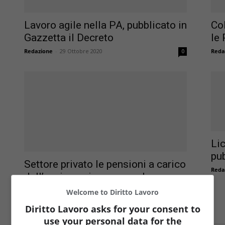
Lavoro agile nella PA, pubblicato in
Co
Gazzetta il Decreto
le 
Redazione
-
29 Ottobre 2020
Reda
0
Lic
pu
Settore privato le pensioni a carico
Reda
dell’assicurazione generale
obbligatoria
Welcome to Diritto Lavoro
Redazione
-
15 Novembre 2016
0
Diritto Lavoro asks for your consent to
use your personal data for the