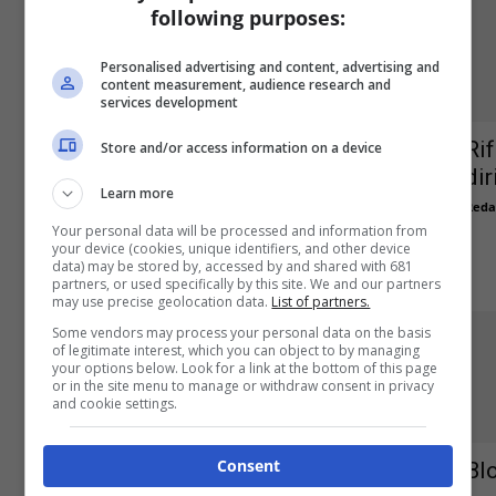
following purposes:
Personalised advertising and content, advertising and
content measurement, audience research and
services development
Ri
Store and/or access information on a device
dir
Falsa attestazione presenza in
Learn more
servizio, pubblicato decreto sul
Reda
Your personal data will be processed and information from
licenziamento disciplinare nella...
your device (cookies, unique identifiers, and other device
data) may be stored by, accessed by and shared with 681
Redazione
-
30 Giugno 2016
0
partners, or used specifically by this site. We and our partners
may use precise geolocation data.
List of partners.
Some vendors may process your personal data on the basis
of legitimate interest, which you can object to by managing
your options below. Look for a link at the bottom of this page
or in the site menu to manage or withdraw consent in privacy
and cookie settings.
Servizio DURC on line
Consent
Bl
Redazione
-
26 Giugno 2015
0