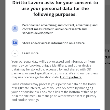
Diritto Lavoro asks for your consent to
use your personal data for the
following purposes:
Personalised advertising and content, advertising and
content measurement, audience research and
services development
Store and/or access information on a device
Pro e contro del salario minimo:
Sto
Learn more
una visione critica
Eur
Your personal data will be processed and information from
Redazione
-
18 Febbraio 2025
Reda
0
your device (cookies, unique identifiers, and other device
data) may be stored by, accessed by and shared with 681
partners, or used specifically by this site. We and our partners
may use precise geolocation data.
List of partners.
Some vendors may process your personal data on the basis
of legitimate interest, which you can object to by managing
your options below. Look for a link at the bottom of this page
or in the site menu to manage or withdraw consent in privacy
and cookie settings.