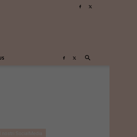
US
I nostri SocialMedia