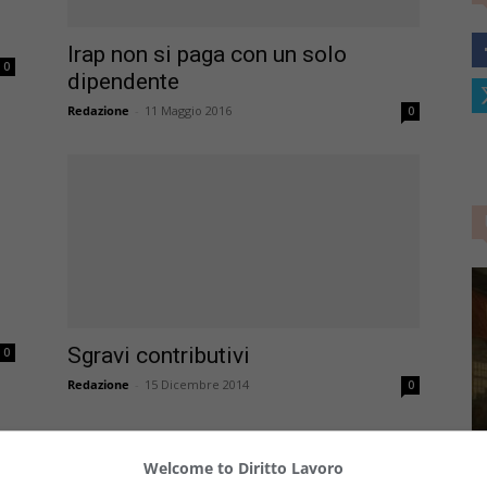
–
Irap non si paga con un solo
0
dipendente
Redazione
-
11 Maggio 2016
0
Portale
del
Sgravi contributivi
0
Redazione
-
15 Dicembre 2014
0
Diritto
Welcome to Diritto Lavoro