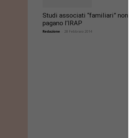
Studi associati “familiari” non
pagano l’IRAP
Redazione
-
28 Febbraio 2014