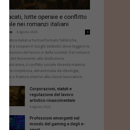
indacati, lotte operaie e conflitto
ociale nei romanzi italiani
dazione
-
6 Agosto 2026
0
 narrativa italiana ha trasformato fabbriche,
ndacati e scioperi in luoghi simbolici dove leggere le
asformazioni del lavoro e della società. Dai romanzi
litanti del Novecento alla disillusione
ntemporanea, il conflitto sociale diventa materia
rrativa complessa, attraversata da ideologie,
morie e fratture interne alla classe lavoratrice.
Corporazioni, statuti e
regolazione del lavoro
artistico rinascimentale
6 Agosto 2026
Professioni emergenti nel
mondo del gaming e degli e-
sport