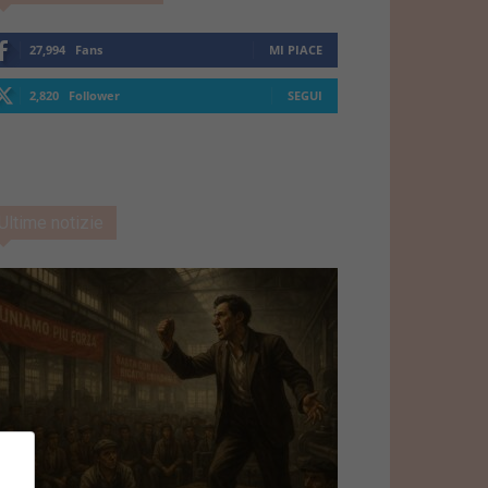
27,994
Fans
MI PIACE
2,820
Follower
SEGUI
Ultime notizie