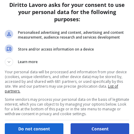
Diritto Lavoro asks for your consent to use
your personal data for the following
S
purposes:
s
0
Personalised advertising and content, advertising and content
Re
measurement, audience research and services development
La
si
Store and/or access information on a device
tr
mi
Learn more
co
Your personal data will be processed and information from your device
na
(cookies, unique identifiers, and other device data) may be stored by,
me
accessed by and shared with 681 partners, or used specifically by this
site. We and our partners may use precise geolocation data.
List of
partners.
Some vendors may process your personal data on the basis of legitimate
interest, which you can object to by managing your options below. Look
for a link at the bottom of this page or in the site menu to manage or
withdraw consent in privacy and cookie settings.
Do not consent
Consent