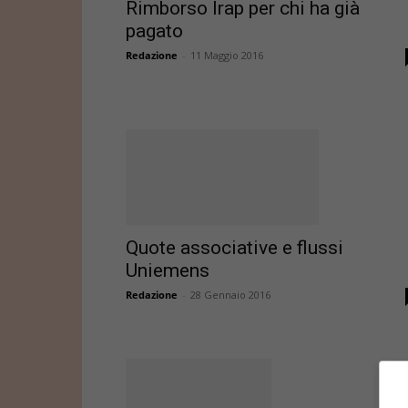
Rimborso Irap per chi ha già
pagato
Redazione
-
11 Maggio 2016
Quote associative e flussi
Uniemens
Redazione
-
28 Gennaio 2016