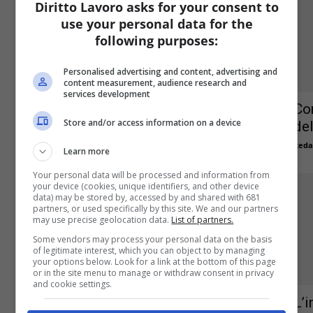
Diritto Lavoro asks for your consent to
use your personal data for the
following purposes:
Personalised advertising and content, advertising and
content measurement, audience research and
services development
Bonus Busta Paga: Vantaggi per i
Com
Store and/or access information on a device
Dipendenti
de
Redazione
-
13 Febbraio 2025
Reda
0
Learn more
Your personal data will be processed and information from
your device (cookies, unique identifiers, and other device
data) may be stored by, accessed by and shared with 681
partners, or used specifically by this site. We and our partners
may use precise geolocation data.
List of partners.
Some vendors may process your personal data on the basis
of legitimate interest, which you can object to by managing
your options below. Look for a link at the bottom of this page
or in the site menu to manage or withdraw consent in privacy
and cookie settings.
Bonus Busta Paga 2025: Una Guida
L’